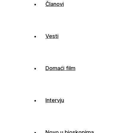
Članovi
Vesti
Domaći film
Intervju
Novo u bioskopima