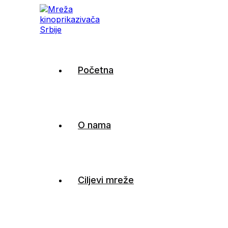
Mreža kinoprikazivača
Početna
Srbije
O nama
Ciljevi mreže