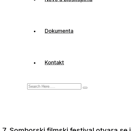
Dokumenta
Kontakt
7. Somborski filmski festival otvara se 