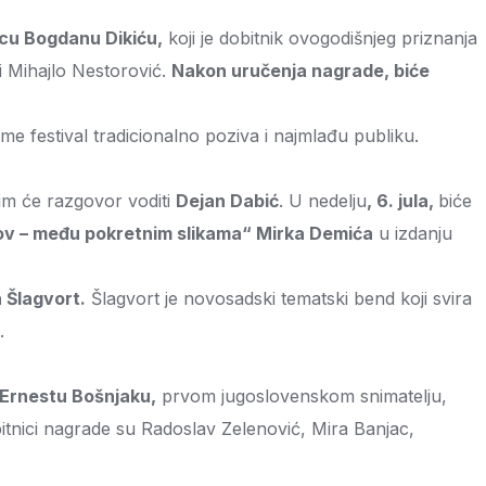
mcu Bogdanu Dikiću,
koji je dobitnik ovogodišnjeg priznanja
i Mihajlo Nestorović.
Nakon uručenja nagrade, biće
me festival tradicionalno poziva i najmlađu publiku.
jim će razgovor voditi
Dejan Dabić
. U nedelju
, 6. jula,
biće
ov – među pokretnim slikama
“
Mirka Demića
u izdanju
 Šlagvort.
Šlagvort je novosadski tematski bend koji svira
.
 Ernestu Bošnjaku,
prvom jugoslovenskom snimatelju,
obitnici nagrade su Radoslav Zelenović, Mira Banjac,