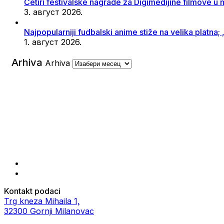
Četiri festivalske nagrade za Digimedijine filmove u 
3. август 2026.
Najpopularniji fudbalski anime stiže na velika platna
1. август 2026.
Arhiva
Arhiva
Kontakt podaci
Trg kneza Mihaila 1,
32300 Gornji Milanovac