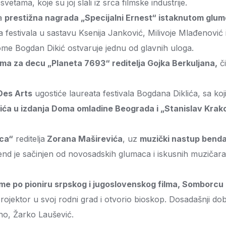
vetama, koje su joj slali iz srca filmske industrije.
na
prestižna nagrada „Specijalni Ernest“ istaknutom glu
a festivala u sastavu Ksenija Janković, Milivoje Mlađenović 
me Bogdan Dikić ostvaruje jednu od glavnih uloga.
ilma za decu „Planeta 7693“ reditelja Gojka Berkuljana,
či
 Des Arts
ugostiće laureata festivala Bogdana Diklića, sa ko
ća u izdanja Doma omladine Beograda i
„
Stanislav Krak
ica“
reditelja
Zorana Maširevića
, uz
muzički nastup benda
end je sačinjen od novosadskih glumaca i iskusnih muzičara
me po pioniru srpskog i jugoslovenskog filma, Somborcu
-projektor u svoj rodni grad i otvorio bioskop. Dosadašnji d
no, Žarko Laušević.