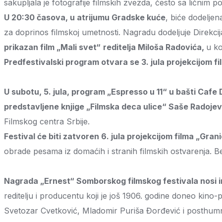
sakupljala je fotografije filmskih zvezda, često sa ličnim pos
U 20:30 časova, u atrijumu Gradske kuće
, biće dodelje
za doprinos filmskoj umetnosti. Nagradu dodeljuje Direkcij
prikazan film „Mali svet“
reditelja Miloša Radovića,
u ko
Predfestivalski program otvara se 3. jula projekcijom f
U subotu, 5. jula, program „Espresso u 11“ u bašti Cafe
predstavljene knjige
„
Filmska deca ulice
“
Saše Radojevi
Filmskog centra Srbije.
Festival će biti zatvoren 6. jula projekcijom filma „Gran
obrade pesama iz domaćih i stranih filmskih ostvarenja. B
Nagrada „Ernest“ Somborskog filmskog festivala nosi i
reditelju i producentu koji je još 1906. godine doneo kino
Svetozar Cvetković, Mladomir Puriša Đorđević i posthum