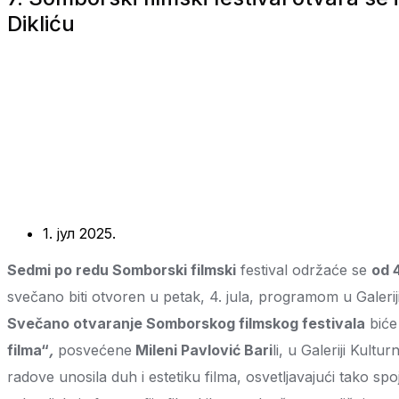
Dikliću
1. јул 2025.
Sedmi po redu Somborski filmski
festival održaće se
od 4
svečano biti otvoren u petak, 4. jula, programom u Galeri
Svečano otvaranje Somborskog filmskog festivala
biće
filma“
,
posvećene
Mileni Pavlović Bari
li, u Galeriji Kult
radove unosila duh i estetiku filma, osvetljavajući tako sp