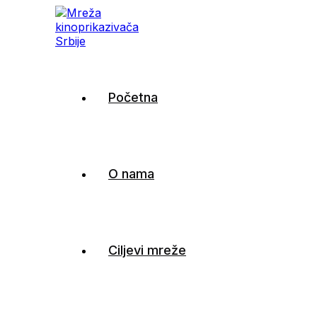
Mreža kinoprikazivača Sr
Početna
O nama
Ciljevi mreže