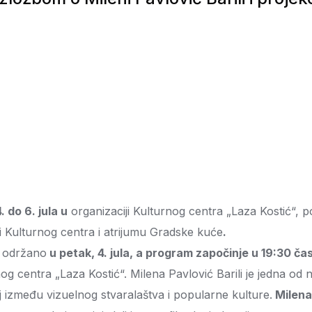
. do 6. jula u
organizaciji Kulturnog centra „Laza Kostić“, p
ji Kulturnog centra i atrijumu Gradske kuće
.
 održano
u petak, 4. jula, a program započinje u 19:30 ča
urnog centra „Laza Kostić“. Milena Pavlović Barili je jedna od
oj između vizuelnog stvaralaštva i popularne kulture.
Milena 