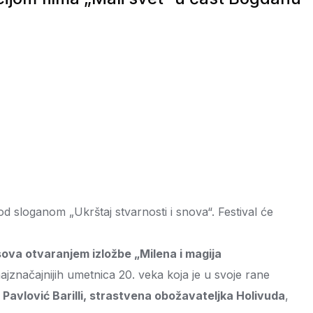
od sloganom „Ukrštaj stvarnosti i snova“. Festival će
sova otvaranjem izložbe „Milena i magija
 najznačajnijih umetnica 20. veka koja je u svoje rane
Pavlović Barilli, strastvena obožavateljka Holivuda
,