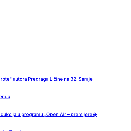
rote“ autora Predraga Ličine na 32. Saraje
kenda
produkcija u programu „Open Air – premijere�