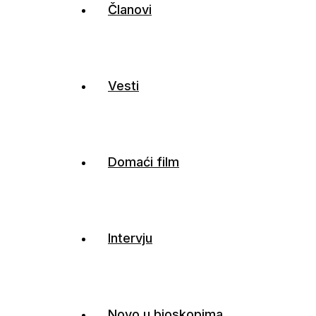
Članovi
Vesti
Domaći film
Intervju
Novo u bioskopima