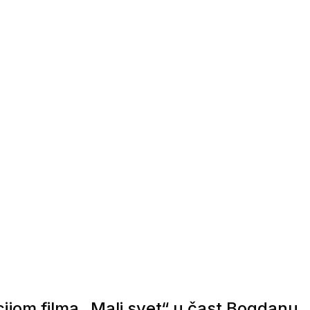
ekcijom filma „Mali svet“ u čast Bogdanu