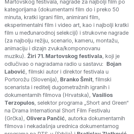
Martovskog festivala, nagrade za najbolji film po
kategorijama (dokumentarni film do i preko 50
minuta, kratki igrani film, animirani film,
eksperimentalni film i video art, kao i najbolji kratki
film u međunarodnoj selekciji) i strukovne nagrade
(za najbolju režiju, scenario, kameru, montažu,
animaciju i dizajn zvuka/komponovanu
muziku).
Žiri 71. Martovskog festivala
, koji je
odlučivao o nagradama radio u sastavu:
Bojan
Labović
, filmski autor i direktor festivala u
Portorožu (Slovenija),
Branko
Šmit
, filmski
scenarista i reditelj dugometražnih igranih i
dokumentarnih filmova (Hrvatska),
Vasilios
Terzopulos
, selektor programa „
Short and Green
“
na Drama International Short Film Festivalu
(Grčka),
Olivera Pančić
, autorka dokumentarnih
filmova i nekadašnja urednica dokumentarnog
programa na RTS-u (Srbija) i
Bratislav Zlatković
,