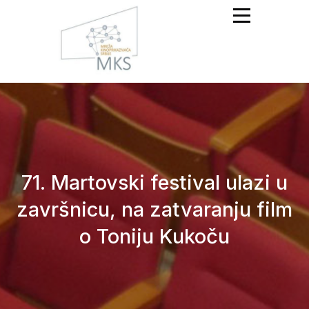
Mreža Kinoprikazivača
Srbije
71. Martovski festival ulazi u
završnicu, na zatvaranju film
o Toniju Kukoču