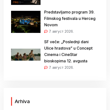
Predstavljamo program 39.
Filmskog festivala u Herceg
Novom
7. август 2026.
SF veče: „Poslednji dani
Ulice hrastova” u Concept
Cinema i CineStar
bioskopima 12. avgusta
7. август 2026.
A
Arhiva
r