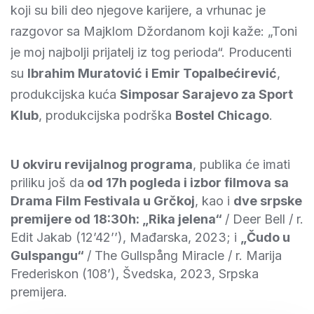
koji su bili deo njegove karijere, a vrhunac je
razgovor sa Majklom Džordanom koji kaže: „Toni
je moj najbolji prijatelj iz tog perioda“. Producenti
su
Ibrahim Muratović i Emir Topalbećirević
,
produkcijska kuća
Simposar Sarajevo za Sport
Klub
, produkcijska podrška
Bostel Chicago
.
U okviru revijalnog programa
, publika će imati
priliku još da
od 17h pogleda i izbor filmova sa
Drama Film Festivala u Grčkoj
, kao i
dve srpske
premijere od 18:30h: „Rika jelena“
/ Deer Bell / r.
Edit Jakab (12’42’’), Mađarska, 2023; i
„Čudo u
Gulspangu“
/ The Gullspång Miracle / r. Marija
Frederiskon (108’), Švedska, 2023, Srpska
premijera.