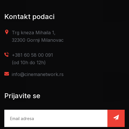
Kontakt podaci
Trg kneza Mihaila 1,
32300 Gornji Milanovac
+381 60 58 00 091
(od 10h do 12h)
info@cinemanetwork.rs
Prijavite se