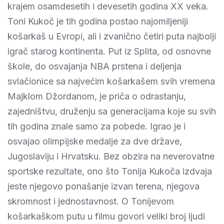
krajem osamdesetih i devesetih godina XX veka.
Toni Kukoč je tih godina postao najomiljeniji
košarkaš u Evropi, ali i zvanično četiri puta najbolji
igrač starog kontinenta. Put iz Splita, od osnovne
škole, do osvajanja NBA prstena i deljenja
svlačionice sa najvećim košarkašem svih vremena
Majklom Džordanom, je priča o odrastanju,
zajedništvu, druženju sa generacijama koje su svih
tih godina znale samo za pobede. Igrao je i
osvajao olimpijske medalje za dve države,
Jugoslaviju i Hrvatsku. Bez obzira na neverovatne
sportske rezultate, ono što Tonija Kukoča izdvaja
jeste njegovo ponašanje izvan terena, njegova
skromnost i jednostavnost. O Tonijevom
košarkaškom putu u filmu govori veliki broj ljudi