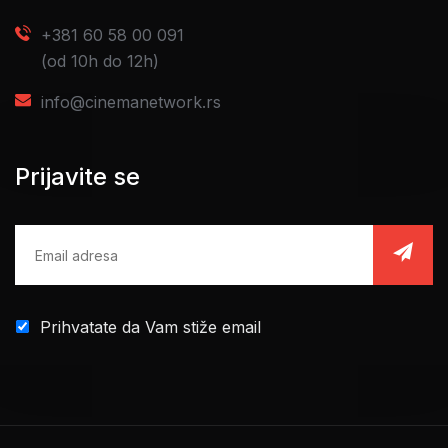
+381 60 58 00 091
(od 10h do 12h)
info@cinemanetwork.rs
Prijavite se
Prihvatate da Vam stiže email