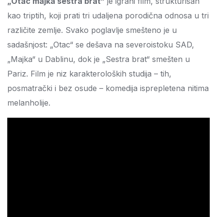
„Otac majka sestra brat“
je igrani film, strukturisan
kao triptih, koji prati tri udaljena porodična odnosa u tri
različite zemlje. Svako poglavlje smešteno je u
sadašnjost: „Otac“ se dešava na severoistoku SAD,
„Majka“ u Dablinu, dok je „Sestra brat“ smešten u
Pariz. Film je niz karakteroloških studija – tih,
posmatrački i bez osude – komedija isprepletena nitima
melanholije.