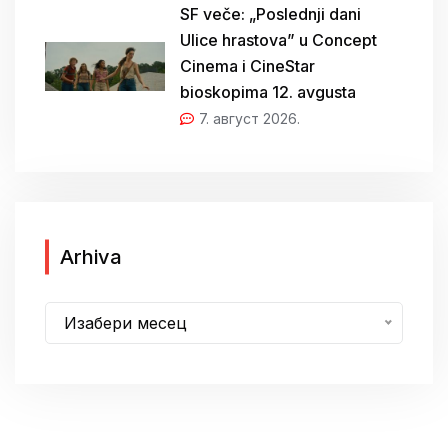
SF veče: „Poslednji dani
Ulice hrastova” u Concept
Cinema i CineStar
bioskopima 12. avgusta
7. август 2026.
A
Arhiva
r
h
Изабери месец
i
v
a