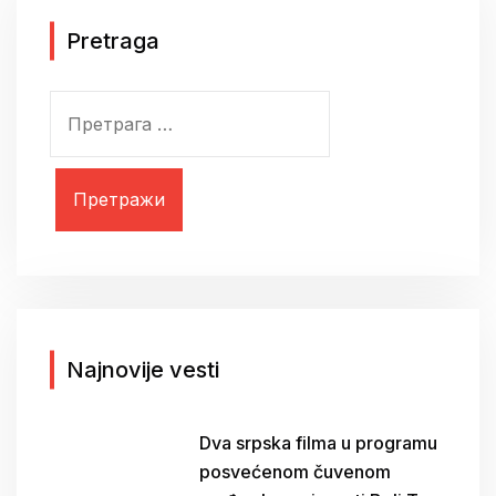
Pretraga
П
р
е
т
р
а
г
а
з
а
Najnovije vesti
:
Dva srpska filma u programu
posvećenom čuvenom