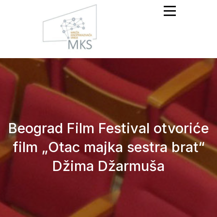
Mreža Kinoprikazivača
Srbije
Beograd Film Festival otvoriće
film „Otac majka sestra brat“
Džima Džarmuša