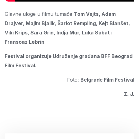
Glavne uloge u filmu tumače
Tom Vejts, Adam
Drajver, Majim Bjalik, Šarlot Rempling, Kejt Blanšet,
Viki Krips, Sara Grin, Indja Mur, Luka Sabat
i
Fransoaz Lebrin
.
Festival organizuje Udruženje građana BFF Beograd
Film Festival.
Foto:
Belgrade Film Festival
Z. J.