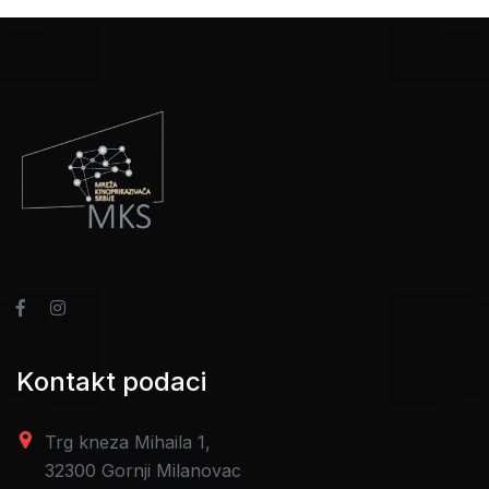
Kontakt podaci
Trg kneza Mihaila 1,
32300 Gornji Milanovac