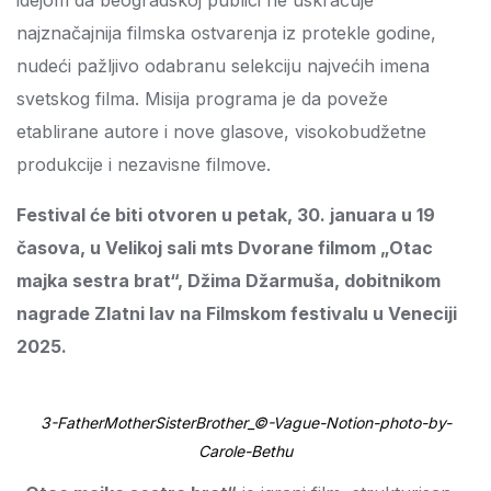
idejom da beogradskoj publici ne uskraćuje
najznačajnija filmska ostvarenja iz protekle godine,
nudeći pažljivo odabranu selekciju najvećih imena
svetskog filma. Misija programa je da poveže
etablirane autore i nove glasove, visokobudžetne
produkcije i nezavisne filmove.
Festival će biti otvoren u petak, 30. januara u 19
časova, u Velikoj sali mts Dvorane filmom „Otac
majka sestra brat“, Džima Džarmuša, dobitnikom
nagrade Zlatni lav na Filmskom festivalu u Veneciji
2025.
3-FatherMotherSisterBrother_©-Vague-Notion-photo-by-
Carole-Bethu