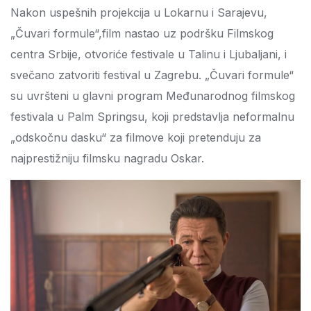
Nakon uspešnih projekcija u Lokarnu i Sarajevu,
„Čuvari formule“,film nastao uz podršku Filmskog
centra Srbije, otvoriće festivale u Talinu i Ljubaljani, i
svečano zatvoriti festival u Zagrebu. „Čuvari formule“
su uvršteni u glavni program Međunarodnog filmskog
festivala u Palm Springsu, koji predstavlja neformalnu
„odskočnu dasku“ za filmove koji pretenduju za
najprestižniju filmsku nagradu Oskar.