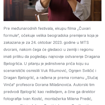
Pre međunarodnih festivala, ekupu filma „Čuvari
formule“, očekuje velika beogradska premijera koja je
zakazana je za 24. oktobar 2023. godine u MTS
dvorani, nakom čega će gledaoci u zemlji i regionu
imati priliku da pogledaju najnovije ostvarenje Dragana
Bjelogrlića. U pitanju je jedinstvena priča koju su
scenaristički osmislili Vuk Ršumović, Ognjen Sviličić i
Dragan Bjelogrlić, a rađena je prema romanu „Slučaj
Vinča“ profesora Gorana Milašinovića. Autorski tim
predvodi Bjelogrlić kao rediteljem, a čine ga direktor
fotografije Ivan Kostić, montažerka Milena Predić,