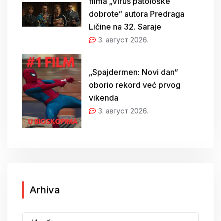
filma „Virus patološke
dobrote“ autora Predraga
Ličine na 32. Saraje
3. август 2026.
„Spajdermen: Novi dan“
oborio rekord već prvog
vikenda
3. август 2026.
A
Arhiva
r
h