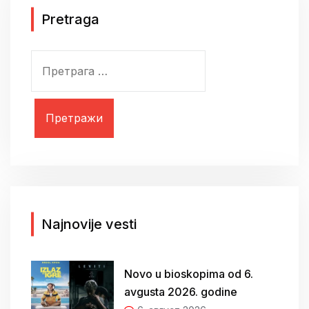
Pretraga
П
р
е
т
р
а
г
а
з
а
Najnovije vesti
:
Novo u bioskopima od 6.
avgusta 2026. godine