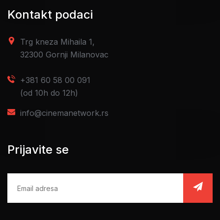
Kontakt podaci
Trg kneza Mihaila 1,
32300 Gornji Milanovac
+381 60 58 00 091
(od 10h do 12h)
info@cinemanetwork.rs
Prijavite se