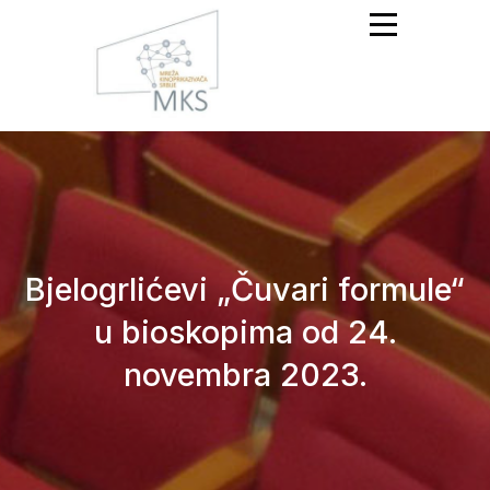
Mreža Kinoprikazivača
Srbije
Bjelogrlićevi „Čuvari formule“
u bioskopima od 24.
novembra 2023.