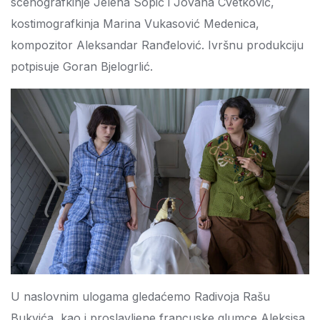
scenografkinje Jelena Sopić i Jovana Cvetković,
kostimografkinja Marina Vukasović Medenica,
kompozitor Aleksandar Ranđelović. Ivršnu produkciju
potpisuje Goran Bjelogrlić.
U naslovnim ulogama gledaćemo Radivoja Rašu
Bukvića, kao i proslavljene francuske glumce Aleksisa