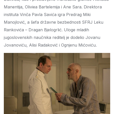
Manentija, Oliviea Bartelemija i Ane Sara. Direktora
instituta Vinča Pavla Savića igra Predrag Miki
Manojlović, a šefa državne bezbednosti SFRJ Leku
Rankovića – Dragan Bjelogrlić. Uloge mladih
jugoslovenskih naučnika reditelj je dodelio Jovanu
Jovanoviću, Alisi Radaković i Ognjenu Mićoviću.