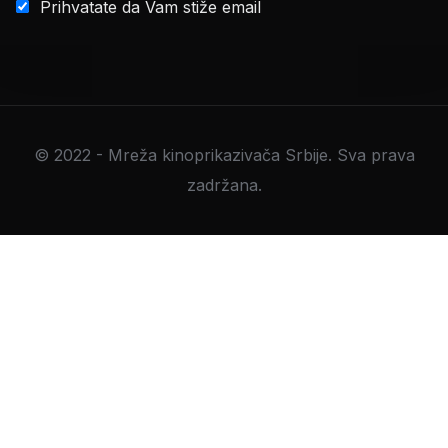
Prihvatate da Vam stiže email
© 2022 - Mreža kinoprikazivača Srbije. Sva prava
zadržana.