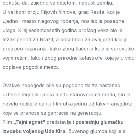
pokušaj da, zajedno sa detetom, napusti zemlju.
U velikom broju Filjovih filmova, grad Resife. koji je
ujedno i mesto njegovog rođenja, nosilac je posebne
uloge. Kraj sedamdesetih godina prošlog veka bio je
težak period za Brazil, a posebno i za ovaj grad koji je
pretrpeo razaranja, kako zbog tlačenja koje je sprovodio
vojni režim, tako i zbog prirodne katastrofe koja je u vidu
poplave pogodila mesto.
Ovakve nepogode bile su pogodno tle za nastanak
urbanih legendi i priča među stanovnicima grada, što je
navelo reditelja da i u film utka jednu od takvih anegdota,
koje se prenose sa genracije na generaciju.
Film
„Tajni agnet“
predstavlja i
poslednju glumačku
izvdebu voljenog Uda Kira
, čuvenog glumca koji je s