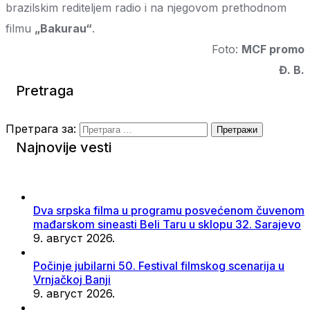
brazilskim rediteljem radio i na njegovom prethodnom
filmu
„Bakurau“
.
Foto:
MCF promo
Đ. B.
Pretraga
Претрага за:
Najnovije vesti
Dva srpska filma u programu posvećenom čuvenom
mađarskom sineasti Beli Taru u sklopu 32. Sarajevo
9. август 2026.
Počinje jubilarni 50. Festival filmskog scenarija u
Vrnjačkoj Banji
9. август 2026.