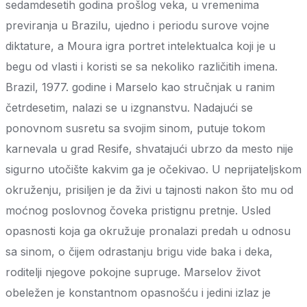
sedamdesetih godina prošlog veka, u vremenima
previranja u Brazilu, ujedno i periodu surove vojne
diktature, a Moura igra portret intelektualca koji je u
begu od vlasti i koristi se sa nekoliko različitih imena.
Brazil, 1977. godine i Marselo kao stručnjak u ranim
četrdesetim, nalazi se u izgnanstvu. Nadajući se
ponovnom susretu sa svojim sinom, putuje tokom
karnevala u grad Resife, shvatajući ubrzo da mesto nije
sigurno utočište kakvim ga je očekivao. U neprijateljskom
okruženju, prisiljen je da živi u tajnosti nakon što mu od
moćnog poslovnog čoveka pristignu pretnje. Usled
opasnosti koja ga okružuje pronalazi predah u odnosu
sa sinom, o čijem odrastanju brigu vide baka i deka,
roditelji njegove pokojne supruge. Marselov život
obeležen je konstantnom opasnošću i jedini izlaz je