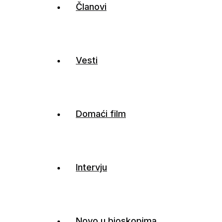
Članovi
Vesti
Domaći film
Intervju
Novo u bioskopima