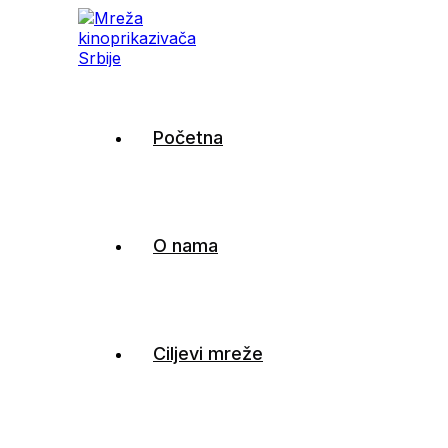
Mreža kinoprikazivača
Početna
Srbije
O nama
Ciljevi mreže