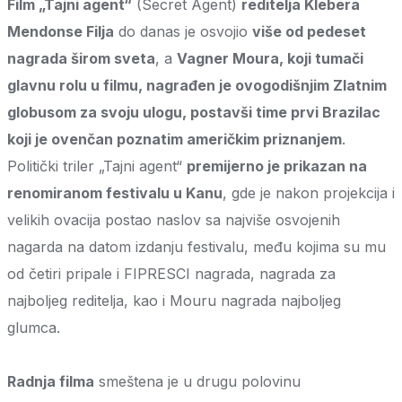
Film „Tajni agent“
(Secret Agent)
reditelja Klebera
Mendonse Filja
do danas je osvojio
više od pedeset
nagrada širom sveta
, a
Vagner Moura, koji tumači
glavnu rolu u filmu, nagrađen je ovogodišnjim Zlatnim
globusom za svoju ulogu, postavši time prvi Brazilac
koji je ovenčan poznatim američkim priznanjem
.
Politički triler „Tajni agent“
premijerno je prikazan na
renomiranom festivalu u Kanu
, gde je nakon projekcija i
velikih ovacija postao naslov sa najviše osvojenih
nagarda na datom izdanju festivalu, među kojima su mu
od četiri pripale i FIPRESCI nagrada, nagrada za
najboljeg reditelja, kao i Mouru nagrada najboljeg
glumca.
Radnja filma
smeštena je u drugu polovinu