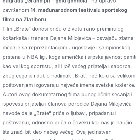
nagradu „Grand pri – gold gondola“
na upravo
završenom
14. međunarodnom festivalu sportskog
filma na Zlatiboru
.
Film „Brate“ donosi priču o životu rano preminulog
košarkaša i trenera Dejana Milojevića – osvajaču zlatne
medalje sa reprezentacijom Jugoslavije i šampionskog
prstena u NBA ligi, koga američka i srpska javnost pamti
kao velikog sportistu, ali i još većeg prijatelja i saborca,
zbog čega je i dobio nadimak „Brat“, reč koju sa velikom
poštovanjem izgovaraju najveća imena svetske košarke.
Autori ovog dokumetarnog filma punog ličnih sećanja i
ispovesti prijatelja i članova porodice Dejana Milojevića
navode da je „Brate“ priča o ljubavi, pripadanju i
poštovanju, odnosno priča o čoveku koji nas je naučio
šta znači biti deo nečeg većeg. Ovaj jedinstven