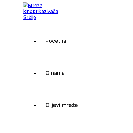
Mreža kinoprikazivača
Početna
Srbije
O nama
Ciljevi mreže