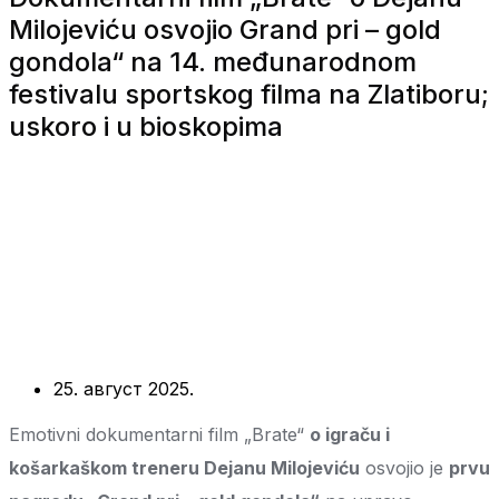
Milojeviću osvojio Grand pri – gold
gondola“ na 14. međunarodnom
festivalu sportskog filma na Zlatiboru;
uskoro i u bioskopima
25. август 2025.
Emotivni dokumentarni film „Brate“
o igraču i
košarkaškom treneru Dejanu Milojeviću
osvojio je
prvu