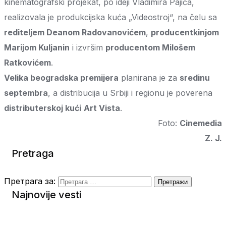
kinematografski projekat, po ideji Vladimira Pajića,
realizovala je produkcijska kuća „Videostroj“, na čelu sa
rediteljem Deanom Radovanovićem
,
producentkinjom
Marijom Kuljanin
i izvršim
producentom Milošem
Ratkovićem
.
Velika beogradska premijera
planirana je za
sredinu
septembra
, a distribucija u Srbiji i regionu je poverena
distributerskoj kući
Art Vista
.
Foto:
Cinemedia
Z. J.
Pretraga
Претрага за:
Najnovije vesti