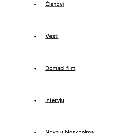
Članovi
Vesti
Domaći film
Intervju
Novo u bioskopima