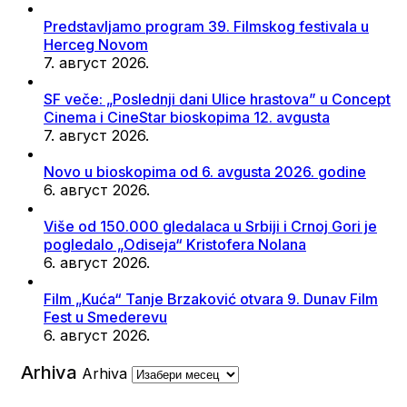
Predstavljamo program 39. Filmskog festivala u
Herceg Novom
7. август 2026.
SF veče: „Poslednji dani Ulice hrastova” u Concept
Cinema i CineStar bioskopima 12. avgusta
7. август 2026.
Novo u bioskopima od 6. avgusta 2026. godine
6. август 2026.
Više od 150.000 gledalaca u Srbiji i Crnoj Gori je
pogledalo „Odiseja“ Kristofera Nolana
6. август 2026.
Film „Kuća“ Tanje Brzaković otvara 9. Dunav Film
Fest u Smederevu
6. август 2026.
Arhiva
Arhiva