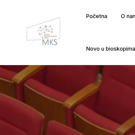
Početna
O na
Novo u bioskopim
Mreža Kinoprikazivača Srbij