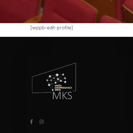
[wppb-edit-profile]