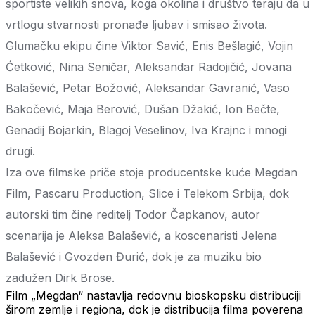
sportiste velikih snova, koga okolina i društvo teraju da u
vrtlogu stvarnosti pronađe ljubav i smisao života.
Glumačku ekipu čine Viktor Savić, Enis Bešlagić, Vojin
Ćetković, Nina Seničar, Aleksandar Radojičić, Jovana
Balašević, Petar Božović, Aleksandar Gavranić, Vaso
Bakočević, Maja Berović, Dušan Džakić, Ion Bečte,
Genadij Bojarkin, Blagoj Veselinov, Iva Krajnc i mnogi
drugi.
Iza ove filmske priče stoje producentske kuće Megdan
Film, Pascaru Production, Slice i Telekom Srbija, dok
autorski tim čine reditelj Todor Čapkanov, autor
scenarija je Aleksa Balašević, a koscenaristi Jelena
Balašević i Gvozden Đurić, dok je za muziku bio
zadužen Dirk Brose.
Film „Megdan“ nastavlja redovnu bioskopsku distribuciji
širom zemlje i regiona, dok je distribucija filma poverena