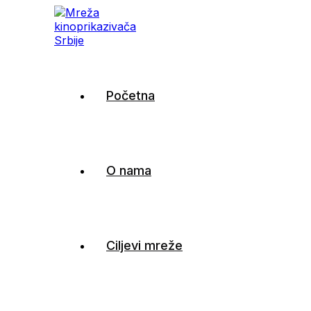
Mreža kinoprikazivača
Početna
Srbije
O nama
Ciljevi mreže