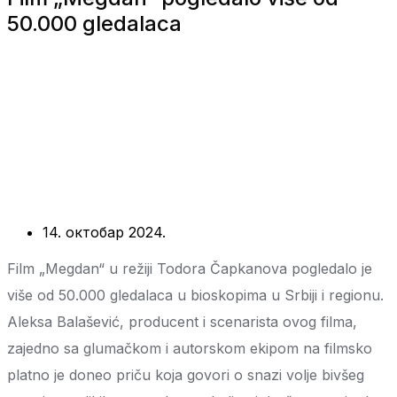
50.000 gledalaca
14. октобар 2024.
Film „Megdan“ u režiji Todora Čapkanova pogledalo je
više od 50.000 gledalaca u bioskopima u Srbiji i regionu.
Aleksa Balašević, producent i scenarista ovog filma,
zajedno sa glumačkom i autorskom ekipom na filmsko
platno je doneo priču koja govori o snazi volje bivšeg