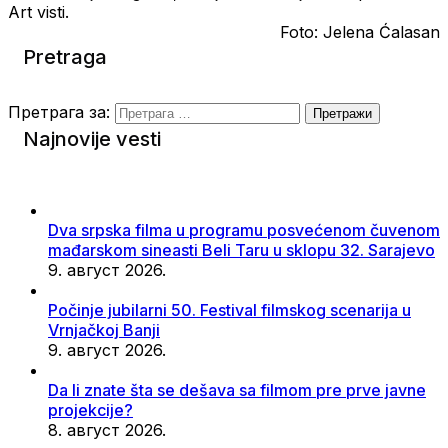
Art visti.
Foto: Jelena Ćalasan
Pretraga
Претрага за:
Najnovije vesti
Dva srpska filma u programu posvećenom čuvenom
mađarskom sineasti Beli Taru u sklopu 32. Sarajevo
9. август 2026.
Počinje jubilarni 50. Festival filmskog scenarija u
Vrnjačkoj Banji
9. август 2026.
Da li znate šta se dešava sa filmom pre prve javne
projekcije?
8. август 2026.