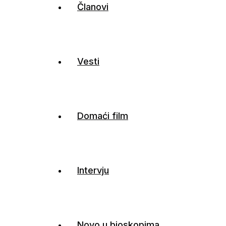
Članovi
Vesti
Domaći film
Intervju
Novo u bioskopima