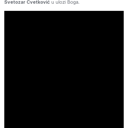
Svetozar Cvetković
u ulozi Boga.