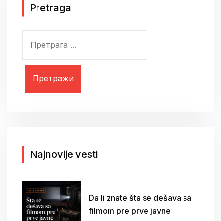
Pretraga
П
р
е
т
р
а
г
а
з
а
Najnovije vesti
:
Da li znate šta se dešava sa
filmom pre prve javne