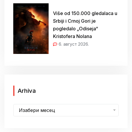
Više od 150.000 gledalaca u
Srbiji i Crnoj Gori je
pogledalo „Odiseja“
Kristofera Nolana
6. август 2026.
A
Arhiva
r
h
Изабери месец
i
v
a