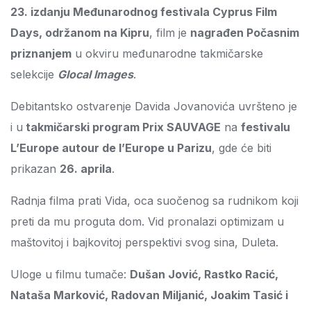
23. izdanju Međunarodnog festivala Cyprus Film
Days, održanom na Kipru
, film je
nagrađen Počasnim
priznanjem
u okviru međunarodne takmičarske
selekcije
Glocal Images
.
Debitantsko ostvarenje Davida Jovanovića uvršteno je
i u
takmičarski program Prix SAUVAGE
na
festivalu
L’Europe autour de l’Europe u Parizu
, gde će biti
prikazan
26. aprila
.
Radnja filma prati Vida, oca suočenog sa rudnikom koji
preti da mu proguta dom. Vid pronalazi optimizam u
maštovitoj i bajkovitoj perspektivi svog sina, Duleta.
Uloge u filmu tumače:
Dušan Jović, Rastko Racić,
Nataša Marković, Radovan Miljanić, Joakim Tasić i