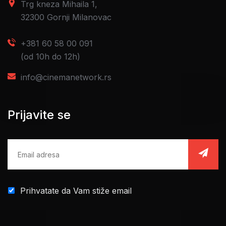
Trg kneza Mihaila 1,
32300 Gornji Milanovac
+381 60 58 00 091
(od 10h do 12h)
info@cinemanetwork.rs
Prijavite se
Prihvatate da Vam stiže email