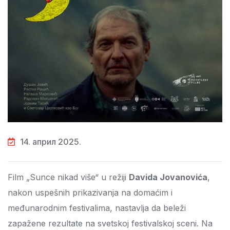
14. април 2025.
Film „Sunce nikad više“ u režiji
Davida Jovanovića
,
nakon uspešnih prikazivanja na domaćim i
međunarodnim festivalima, nastavlja da beleži
zapažene rezultate na svetskoj festivalskoj sceni. Na