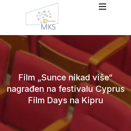
Mreža Kinoprikazivača
Srbije
Film „Sunce nikad više“
nagrađen na festivalu Cyprus
Film Days na Kipru