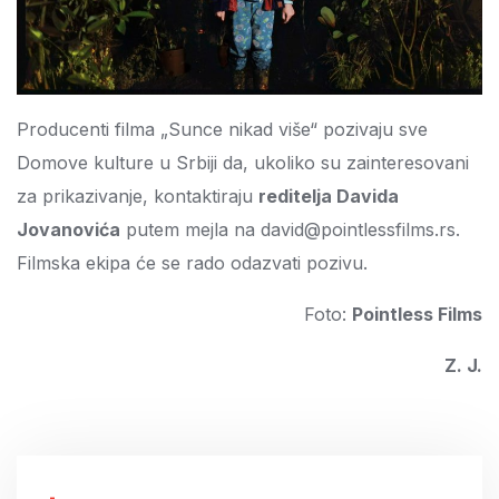
Producenti filma „Sunce nikad više“ pozivaju sve
Domove kulture u Srbiji da, ukoliko su zainteresovani
za prikazivanje, kontaktiraju
reditelja Davida
Jovanovića
putem mejla na david@pointlessfilms.rs.
Filmska ekipa će se rado odazvati pozivu.
Foto:
Pointless Films
Z. J.