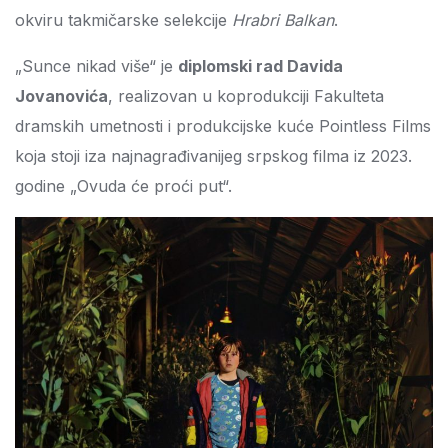
okviru takmičarske selekcije
Hrabri Balkan
.
„Sunce nikad više“ je
diplomski rad Davida
Jovanovića
, realizovan u koprodukciji Fakulteta
dramskih umetnosti i produkcijske kuće Pointless Films
koja stoji iza najnagrađivanijeg srpskog filma iz 2023.
godine „Ovuda će proći put“.