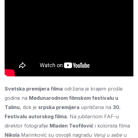
Svetska premijera filma
održana je krajem prošle
godine na
Međunarodnom filmskom festivalu u
Talinu
, dok je
srpska premijera
upriličena na
30.
Festivalu autorskog filma
. Na jubilarnom FAF-u
direktor fotografije
Mladen Teofilović
i kolorista filma
Nikola
Marinković su osvojili nagradu
Veruj u sebe
u