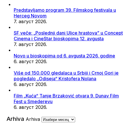
Predstavljamo program 39. Filmskog festivala u
Herceg Novom
7. август 2026.
SF veče: „Poslednji dani Ulice hrastova” u Concept
Cinema i CineStar bioskopima 12. avgusta
7. август 2026.
Novo u bioskopima od 6. avgusta 2026. godine
6. август 2026.
Više od 150.000 gledalaca u Srbiji i Crnoj Gori je
pogledalo „Odiseja“ Kristofera Nolana
6. август 2026.
Film „Kuća“ Tanje Brzaković otvara 9. Dunav Film
Fest u Smederevu
6. август 2026.
Arhiva
Arhiva