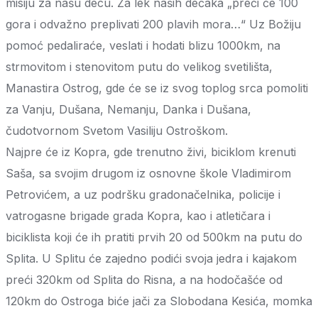
misiju za našu decu. Za lek naših dečaka „preći će 100
gora i odvažno preplivati 200 plavih mora…“ Uz Božiju
pomoć pedaliraće, veslati i hodati blizu 1000km, na
strmovitom i stenovitom putu do velikog svetilišta,
Manastira Ostrog, gde će se iz svog toplog srca pomoliti
za Vanju, Dušana, Nemanju, Danka i Dušana,
čudotvornom Svetom Vasiliju Ostroškom.
Najpre će iz Kopra, gde trenutno živi, biciklom krenuti
Saša, sa svojim drugom iz osnovne škole Vladimirom
Petrovićem, a uz podršku gradonačelnika, policije i
vatrogasne brigade grada Kopra, kao i atletičara i
biciklista koji će ih pratiti prvih 20 od 500km na putu do
Splita. U Splitu će zajedno podići svoja jedra i kajakom
preći 320km od Splita do Risna, a na hodočašće od
120km do Ostroga biće jači za Slobodana Kesića, momka