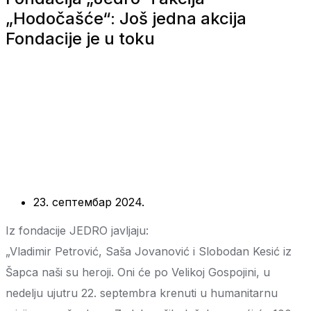
„Hodočašće“: Još jedna akcija
Fondacije je u toku
23. септембар 2024.
Iz fondacije JEDRO javljaju:
„Vladimir Petrović, Saša Jovanović i Slobodan Kesić iz
Šapca naši su heroji. Oni će po Velikoj Gospojini, u
nedelju ujutru 22. septembra krenuti u humanitarnu