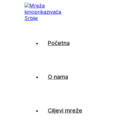
Mreža kinoprikazivača
Početna
Srbije
O nama
Ciljevi mreže