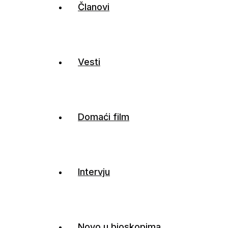
Članovi
Vesti
Domaći film
Intervju
Novo u bioskopima