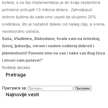
bolesti, a za čiju implementaciju je do kraja septembra
potrebno prikupiti 1.5 miliona dolara. Zahvaljujući
dobrim ljudima do sada smo uspeli da skupimo 25%
sredstava, što je nažalost daleko od našeg cilja, a vreme
nemilosrdno odmiče.
Saša, Vladimire, Slobodane, hvala vam na istinskoj,
čistoj, ljubavlju, verom i nadom vođenoj dobroti i
plemenitosti! Ponosni smo na vas i neka vas Bog čuva
i otvori vam puteve!”
Roditelji dečaka
Pretraga
Претрага за:
Najnovije vesti