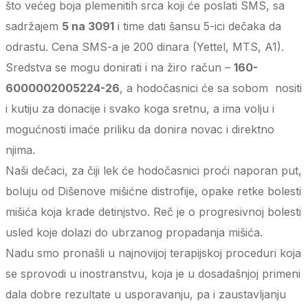
što većeg boja plemenitih srca koji će poslati SMS, sa
sadržajem
5 na 3091
i time dati šansu 5-ici dečaka da
odrastu. Cena SMS-a je 200 dinara (Yettel, MTS, A1).
Sredstva se mogu donirati i na žiro račun –
160-
6000002005224-26
, a hodočasnici će sa sobom nositi
i kutiju za donacije i svako koga sretnu, a ima volju i
mogućnosti imaće priliku da donira novac i direktno
njima.
Naši dečaci, za čiji lek će hodočasnici proći naporan put,
boluju od Dišenove mišićne distrofije, opake retke bolesti
mišića koja krade detinjstvo. Reč je o progresivnoj bolesti
usled koje dolazi do ubrzanog propadanja mišića.
Nadu smo pronašli u najnovijoj terapijskoj proceduri koja
se sprovodi u inostranstvu, koja je u dosadašnjoj primeni
dala dobre rezultate u usporavanju, pa i zaustavljanju