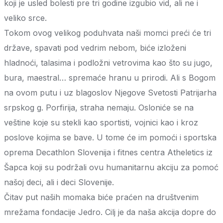
koji je usled bolesti pre tri godine izgubio vid, ali ne i
veliko srce.
Tokom ovog velikog poduhvata naši momci preći će tri
države, spavati pod vedrim nebom, biće izloženi
hladnoći, talasima i podložni vetrovima kao što su jugo,
bura, maestral… spremaće hranu u prirodi. Ali s Bogom
na ovom putu i uz blagoslov Njegove Svetosti Patrijarha
srpskog g. Porfirija, straha nemaju. Osloniće se na
veštine koje su stekli kao sportisti, vojnici kao i kroz
poslove kojima se bave. U tome će im pomoći i sportska
oprema Decathlon Slovenija i fitnes centra Atheletics iz
Šapca koji su podržali ovu humanitarnu akciju za pomoć
našoj deci, ali i deci Slovenije.
Čitav put naših momaka biće praćen na društvenim
mrežama fondacije Jedro. Cilj je da naša akcija dopre do