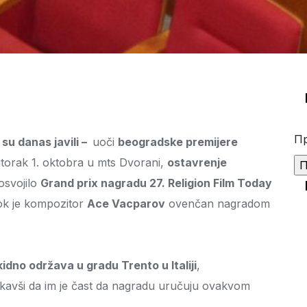
Пр
su danas javili –
uoči
beogradske premijere
utorak 1. oktobra u mts Dvorani,
ostavrenje
osvojilo
Grand prix nagradu 27. Religion Film Today
dok je kompozitor
Ace Vacparov
ovenčan nagradom
idno održava u gradu Trento u Italiji
,
takavši da im je čast da nagradu uručuju ovakvom