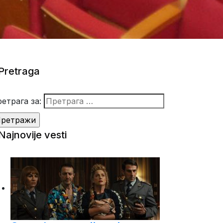
Pretraga
етрага за:
Najnovije vesti