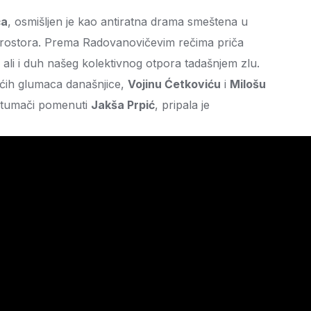
ća
, osmišljen je kao antiratna drama smeštena u
rostora. Prema Radovanovičevim rečima priča
, ali i duh našeg kolektivnog otpora tadašnjem zlu.
ćih glumaca današnjice,
Vojinu Ćetkoviću
i
Milošu
 tumači pomenuti
Jakša Prpić
, pripala je