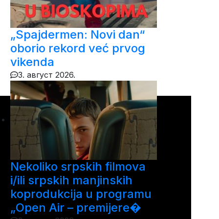
„Spajdermen: Novi dan“
oborio rekord već prvog
vikenda
3. август 2026.
Nekoliko srpskih filmova
i/ili srpskih manjinskih
koprodukcija u programu
„Open Air – premijere�