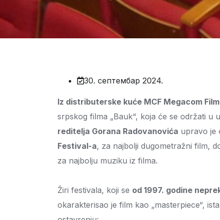
30. септембар 2024.
Iz distributerske kuće MCF Megacom Film 
srpskog filma „Bauk“, koja će se održati u 
reditelja Gorana Radovanovića
upravo je 
Festival-a
, za najbolji dugometražni film, 
za najbolju muziku iz filma.
Žiri festivala, koji se
od 1997. godine neprek
okarakterisao je film kao „masterpiece“, is
ostavrenju: