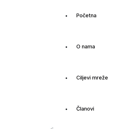
Početna
O nama
Ciljevi mreže
Članovi