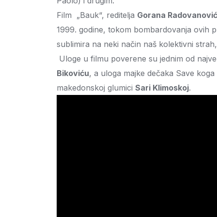
Paolo) i drugim.
Film „Bauk“, reditelja
Gorana Radovanovi
1999. godine, tokom bombardovanja ovih p
sublimira na neki način naš kolektivni strah
Uloge u filmu poverene su jednim od najve
Bikoviću
, a uloga majke dečaka Save koga
makedonskoj glumici
Sari Klimoskoj
.