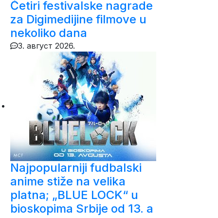
Četiri festivalske nagrade
za Digimedijine filmove u
nekoliko dana
3. август 2026.
Najpopularniji fudbalski
anime stiže na velika
platna; „BLUE LOCK“ u
bioskopima Srbije od 13. a