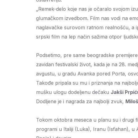
„Remek-delo koje nas je očaralo svojom i
glumačkom izvedbom. Film nas vodi na emoti
naglavačke surovom ratnom realnošću, a ip
srpski film na lep način sažima otpor ljuds
Podsetimo, pre same beogradske premijere i
zavidan festivalski život, kada je na 28. me
avgustu, u gradu Avanka pored Porta, osvoji
Takođe pripala su mu i priznanja na najbolju
mušku ulogu dodeljenu dečaku
Jakši Prpić
Dodljene je i nagrada za najbolji zvuk,
Milo
Tokom oktobra meseca u planu su i drugi film
programi u Italiji (Luka), Iranu (Isfahan), u