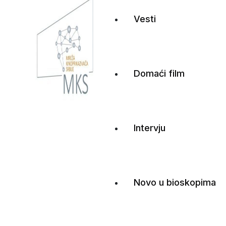
Vesti
Domaći film
Mreža kinoprikazivač
Intervju
Novo u bioskopima