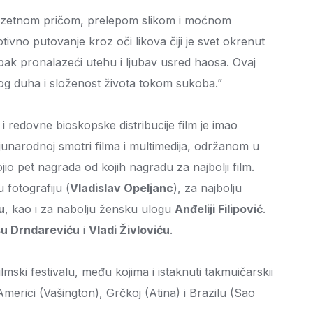
zuzetnom pričom, prelepom slikom i moćnom
vno putovanje kroz oči likova čiji je svet okrenut
ak pronalazeći utehu i ljubav usred haosa. Ovaj
kog duha i složenost života tokom sukoba.”
 redovne bioskopske distribucije film je imao
djunarodnoj smotri filma i multimedija, održanom u
o pet nagrada od kojih nagradu za najbolji film.
 fotografiju (
Vladislav Opeljanc
), za najbolju
u
, kao i za nabolju žensku ulogu
Anđeliji Filipović
.
šu Drndareviću
i
Vladi Živloviću
.
ski festivalu, među kojima i istaknuti takmuičarskii
 Americi (Vašington), Grčkoj (Atina) i Brazilu (Sao