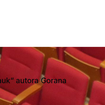
„Bauk“ autora Gorana