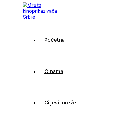
Mreža kinoprikazivača
Početna
Srbije
O nama
Ciljevi mreže