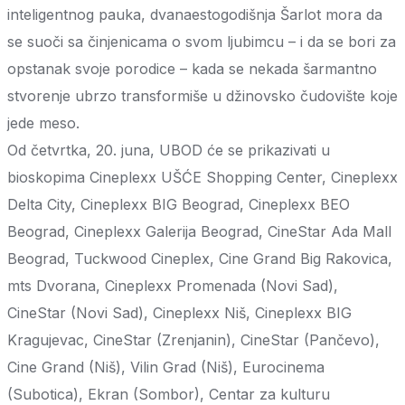
inteligentnog pauka, dvanaestogodišnja Šarlot mora da
se suoči sa činjenicama o svom ljubimcu – i da se bori za
opstanak svoje porodice – kada se nekada šarmantno
stvorenje ubrzo transformiše u džinovsko čudovište koje
jede meso.
Od četvrtka, 20. juna, UBOD će se prikazivati u
bioskopima Cineplexx UŠĆE Shopping Center, Cineplexx
Delta City, Cineplexx BIG Beograd, Cineplexx BEO
Beograd, Cineplexx Galerija Beograd, CineStar Ada Mall
Beograd, Tuckwood Cineplex, Cine Grand Big Rakovica,
mts Dvorana, Cineplexx Promenada (Novi Sad),
CineStar (Novi Sad), Cineplexx Niš, Cineplexx BIG
Kragujevac, CineStar (Zrenjanin), CineStar (Pančevo),
Cine Grand (Niš), Vilin Grad (Niš), Eurocinema
(Subotica), Ekran (Sombor), Centar za kulturu