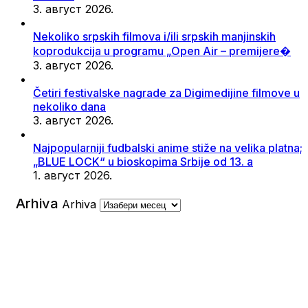
3. август 2026.
Nekoliko srpskih filmova i/ili srpskih manjinskih
koprodukcija u programu „Open Air – premijere�
3. август 2026.
Četiri festivalske nagrade za Digimedijine filmove u
nekoliko dana
3. август 2026.
Najpopularniji fudbalski anime stiže na velika platna;
„BLUE LOCK“ u bioskopima Srbije od 13. a
1. август 2026.
Arhiva
Arhiva