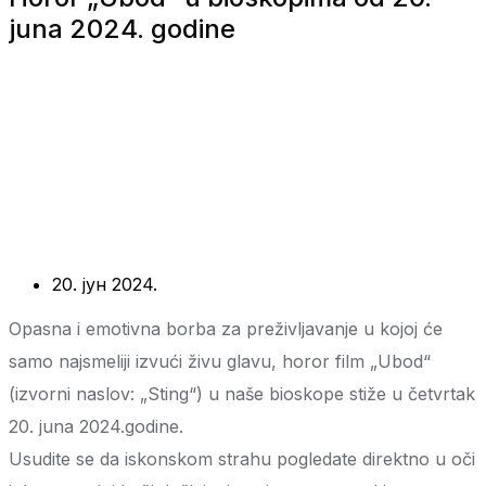
juna 2024. godine
20. јун 2024.
Opasna i emotivna borba za preživljavanje u kojoj će
samo najsmeliji izvući živu glavu, horor film „Ubod“
(izvorni naslov: „Sting“) u naše bioskope stiže u četvrtak
20. juna 2024.godine.
Usudite se da iskonskom strahu pogledate direktno u oči