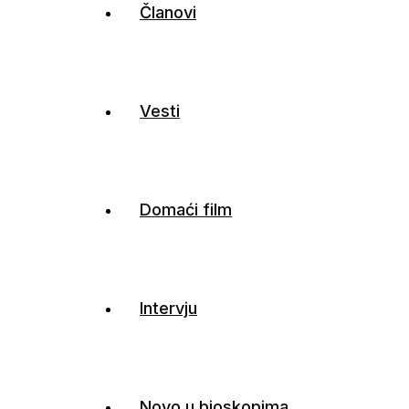
Članovi
Vesti
Domaći film
Intervju
Novo u bioskopima