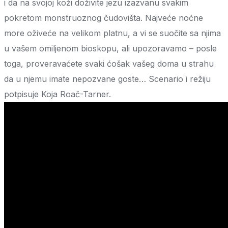
i da na svojoj koži doživite jezu izazvanu svakim
pokretom monstruoznog čudovišta. Najveće noćne
more oživeće na velikom platnu, a vi se suočite sa njima
u vašem omiljenom bioskopu, ali upozoravamo – posle
toga, proveravaćete svaki ćošak vašeg doma u strahu
da u njemu imate nepozvane goste… Scenario i režiju
potpisuje Koja Roač-Tarner.