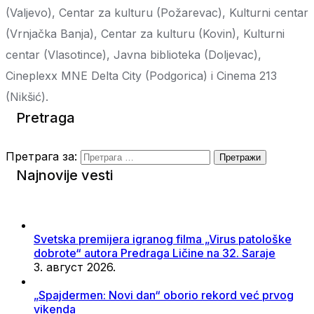
(Valjevo), Centar za kulturu (Požarevac), Kulturni centar
(Vrnjačka Banja), Centar za kulturu (Kovin), Kulturni
centar (Vlasotince), Javna biblioteka (Doljevac),
Cineplexx MNE Delta City (Podgorica) i Cinema 213
(Nikšić).
Pretraga
Претрага за:
Najnovije vesti
Svetska premijera igranog filma „Virus patološke
dobrote“ autora Predraga Ličine na 32. Saraje
3. август 2026.
„Spajdermen: Novi dan“ oborio rekord već prvog
vikenda