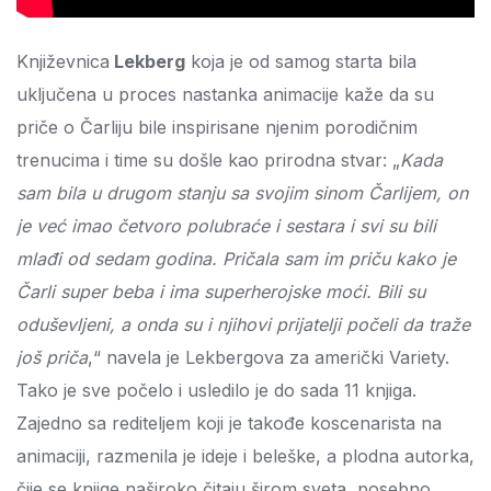
Književnica
Lekberg
koja je od samog starta bila
uključena u proces nastanka animacije kaže da su
priče o Čarliju bile inspirisane njenim porodičnim
trenucima i time su došle kao prirodna stvar: „
Kada
sam bila u drugom stanju sa svojim sinom Čarlijem, on
je već imao četvoro polubraće i sestara i svi su bili
mlađi od sedam godina. Pričala sam im priču kako je
Čarli super beba i ima superherojske moći. Bili su
oduševljeni, a onda su i njihovi prijatelji počeli da traže
još priča
,“ navela je Lekbergova za američki Variety.
Tako je sve počelo i usledilo je do sada 11 knjiga.
Zajedno sa rediteljem koji je takođe koscenarista na
animaciji, razmenila je ideje i beleške, a plodna autorka,
čije se knjige naširoko čitaju širom sveta, posebno