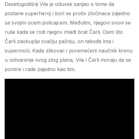
Desetogodišnji Vile je oduvek sanjao o tome da
postane superheroj i bori se protiv zločinaca zajedno
sa svojim ocem policajcem. Međutim, njegovi snovi se
ruše kada se rodi njegov mlađi brat Čarli. Osim što
Čarli zaokuplja svačiju pažnju, on takođe ima i
supermoći. Kada zlikovac i poremećeni naučnik krenu
u ostvarenje svog zlog plana, Vile i Čarli moraju da se
pomire i rade zajedno kao tim.