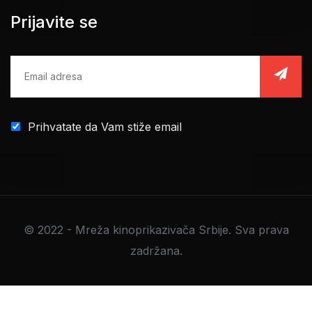
Prijavite se
Prihvatate da Vam stiže email
© 2022 - Mreža kinoprikazivača Srbije. Sva prava
zadržana.