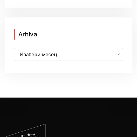
A
Arhiva
r
h
Изабери месец
i
v
a