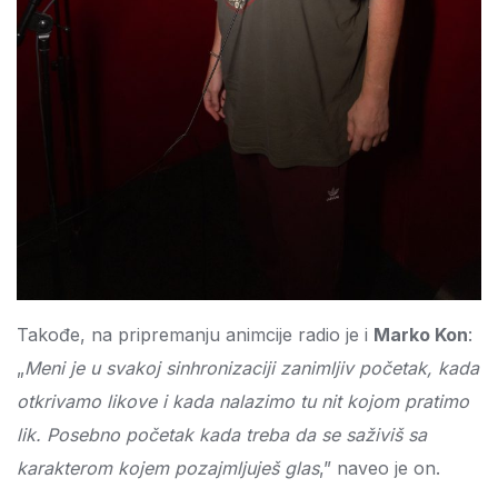
Takođe, na pripremanju animcije radio je i
Marko Kon
:
„
Meni je u svakoj sinhronizaciji zanimljiv početak, kada
otkrivamo likove i kada nalazimo tu nit kojom pratimo
lik. Posebno početak kada treba da se saživiš sa
karakterom kojem pozajmljuješ glas
,” naveo je on.