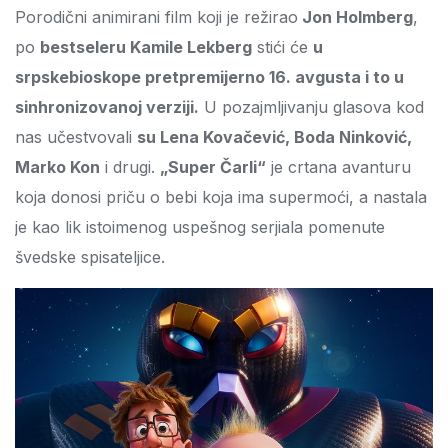
Porodični animirani film koji je režirao
Jon Holmberg
,
po
bestseleru Kamile Lekberg
stići će
u
srpskebioskope pretpremijerno 16. avgusta i to u
sinhronizovanoj verziji.
U pozajmljivanju glasova kod
nas učestvovali
su Lena Kovačević, Boda Ninković,
Marko Kon
i drugi.
„Super Čarli“
je crtana avanturu
koja donosi priču o bebi koja ima supermoći, a nastala
je kao lik istoimenog uspešnog serjiala pomenute
švedske spisateljice.