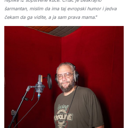
replike iz sopstvene kuće. Crtać je beskrajno
šarmantan, mislim da ima taj evropski humor i jedva
čekam da ga vidite, a ja sam prava mama
.”