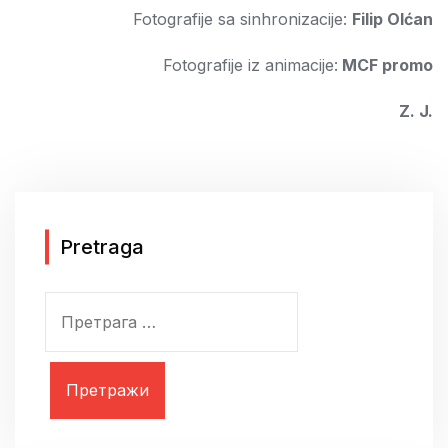
Fotografije sa sinhronizacije:
Filip Olćan
Fotografije iz animacije:
MCF promo
Z. J.
Pretraga
П
р
е
т
р
а