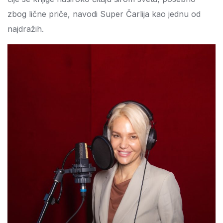
zbog lične priče, navodi Super Čarlija kao jednu od
najdražih.