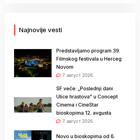
г
а
з
а
Najnovije vesti
:
Predstavljamo program 39.
Filmskog festivala u Herceg
Novom
7. август 2026.
SF veče: „Poslednji dani
Ulice hrastova” u Concept
Cinema i CineStar
bioskopima 12. avgusta
7. август 2026.
Novo u bioskopima od 6.