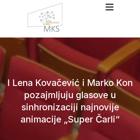
Mreža Kinoprikazivača
Srbije
I Lena Kovačević i Marko Kon
pozajmljuju glasove u
sinhronizaciji najnovije
animacije „Super Čarli“