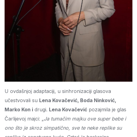
U ovdašnjoj adaptaciji, u sinhronizaciji glasova
učestvovali su
Lena Kovačević, Boda Ninković,
Marko Kon i
drugi.
Lena Kovačević
pozajmila je glas
Čarlijevoj majci: „
Ja tumačim majku ove super bebe i
ono što je skroz simpatično, sve te neke replike su