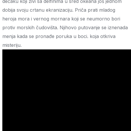
dečaku koji živi sa delfinima u sred okeana još jednom
dobija svoju crtanu ekranizaciju. Priča prati mladog
heroja mora i vernog mornara koji se neumorno bori
protiv morskih čudovišta. Njihovo putovanje se iznenada
menja kada se pronađe poruka u boci. koja otkriva
misteriju.