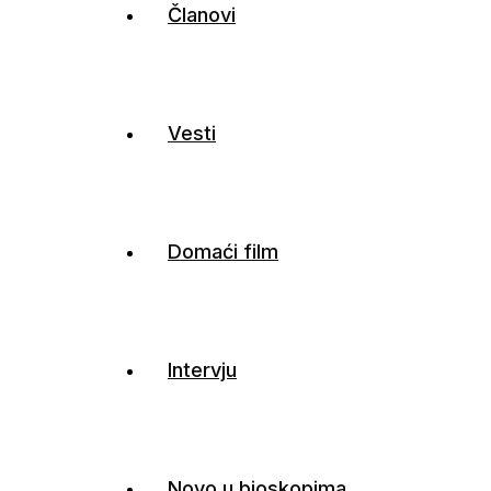
Članovi
Vesti
Domaći film
Intervju
Novo u bioskopima