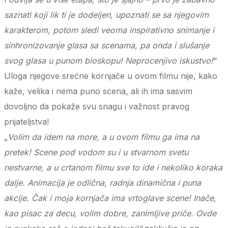
saznati koji lik ti je dodeljen, upoznati se sa njegovim
karakterom, potom sledi veoma inspirativno snimanje i
sinhronizovanje glasa sa scenama, pa onda i slušanje
svog glasa u punom bioskopu! Neprocenjivo iskustvo!
“
Uloga njegove srećne kornjače u ovom filmu nije, kako
kaže, velika i nema puno scena, ali ih ima sasvim
dovoljno da pokaže svu snagu i važnost pravog
prijateljstva!
„
Volim da idem na more, a u ovom filmu ga ima na
pretek! Scene pod vodom su i u stvarnom svetu
nestvarne, a u crtanom filmu sve to ide i nekoliko koraka
dalje. Animacija je odlična, radnja dinamična i puna
akcije. Čak i moja kornjača ima vrtoglave scene! Inače,
kao pisac za decu, volim dobre, zanimljive priče. Ovde