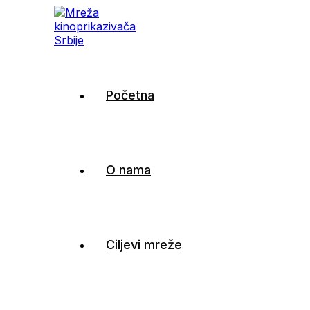
Mreža kinoprikazivača
Početna
Srbije
O nama
Ciljevi mreže