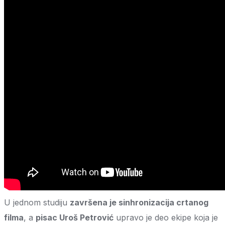
U jednom studiju
završena je sinhronizacija crtanog
filma
, a
pisac Uroš Petrović
upravo je deo ekipe koja je