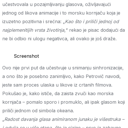
učestvovala u pozajmljivanju glasova, oživljavajući
jednog od likova animacije i to morsku kornjaču koja je
izuzetno pozitivna i srećna: „
Kao što i priliči jednoj od
najplemenitijih vrsta životinja
,“ rekao je pisac dodajući da
ne bi odbio ni ulogu negativca, ali ovako je još draže.
Screenshot
Ovo nije prvi put da učestvuje u snimanju sinhronizacije,
a ono što je posebno zanimljivo, kako Petrovič navodi,
jeste sam proces ulaska u likove iz crtanih filmova.
Pokušao je, kako ističe, da zaista zvuči kao morska
kornjača – pomalo sporo i promuklo, ali ipak glasom koji
priliči jednom od simbola okeana.
„
Radost davanja glasa animiranom junaku je višestruka –
i odvija se u više etapa, što je sjajno – prvo je zabavno