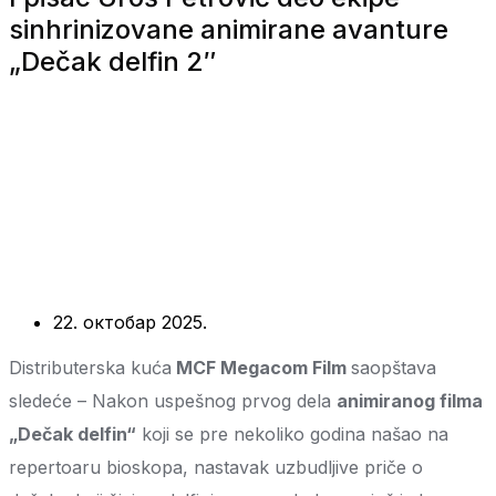
sinhrinizovane animirane avanture
„Dečak delfin 2″
22. октобар 2025.
Distributerska kuća
MCF Megacom Film
saopštava
sledeće – Nakon uspešnog prvog dela
animiranog filma
„Dečak delfin“
koji se pre nekoliko godina našao na
repertoaru bioskopa, nastavak uzbudljive priče o