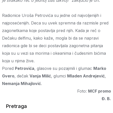
je svakako reč o jednoj baš takvoj!“
zaključio je on.
Radionice Uroša Petrovića su jedne od najvoljenijih i
najposećenijih. Deca su uvek spremna da razmisle pred
zagonetkama koje postavlja pred njih. Kada je reč o
Dečaku delfinu, kako kaže, mogla bi da se napravi
radionica gde bi se deci postavljala zagonetna pitanja
koja su u vezi sa morima i okeanima i čudesnim bićima
koja u njima žive.
Pored
Petrovića
, glasove su pozajmili i glumac
Marko
Gvero
, dečak
Vanja Milić
, glumci
Mladen Andrejević
,
Nemanja Mihajlović
.
Foto:
MCF promo
Đ. B.
Pretraga