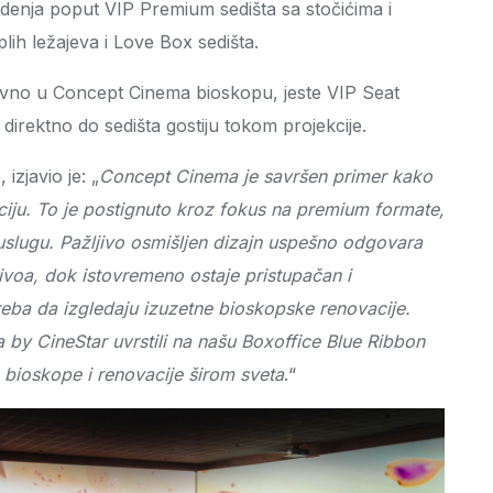
edenja poput VIP Premium sedišta sa stočićima i
ih ležajeva i Love Box sedišta.
zivno u Concept Cinema bioskopu, jeste VIP Seat
direktno do sedišta gostiju tokom projekcije.
izjavio je: „
Concept Cinema je savršen primer kako
ciju. To je postignuto kroz fokus na premium formate,
 uslugu. Pažljivo osmišljen dizajn uspešno odgovara
nivoa, dok istovremeno ostaje pristupačan i
reba da izgledaju izuzetne bioskopske renovacije.
 CineStar uvrstili na našu Boxoffice Blue Ribbon
 bioskope i renovacije širom sveta
.“