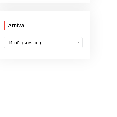
A
Arhiva
r
h
Изабери месец
i
v
a