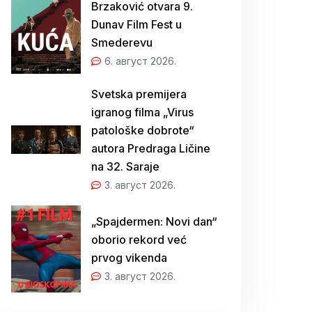
Brzaković otvara 9.
Dunav Film Fest u
Smederevu
6. август 2026.
Svetska premijera
igranog filma „Virus
patološke dobrote“
autora Predraga Ličine
na 32. Saraje
3. август 2026.
„Spajdermen: Novi dan“
oborio rekord već
prvog vikenda
3. август 2026.