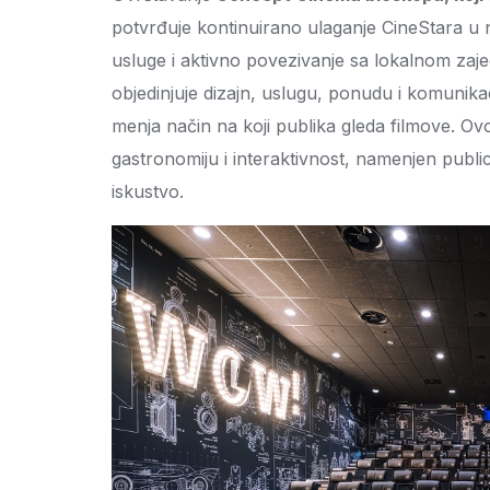
potvrđuje kontinuirano ulaganje CineStara u na
usluge i aktivno povezivanje sa lokalnom zaje
objedinjuje dizajn, uslugu, ponudu i komunikaci
menja način na koji publika gleda filmove. Ov
gastronomiju i interaktivnost, namenjen publici k
iskustvo.