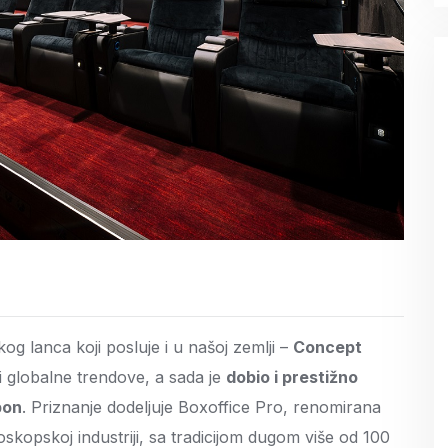
 lanca koji posluje i u našoj zemlji –
Concept
i globalne trendove, a sada je
dobio i prestižno
bon
. Priznanje dodeljuje Boxoffice Pro, renomirana
oskopskoj industriji, sa tradicijom dugom više od 100