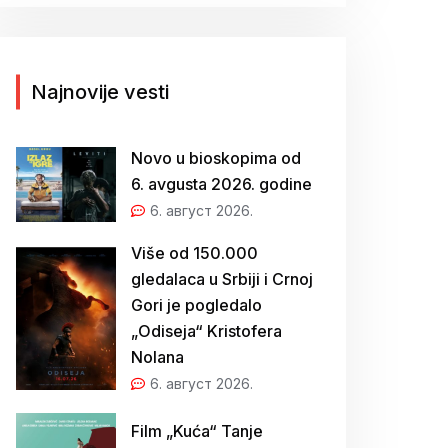
г
а
з
а
Najnovije vesti
:
Novo u bioskopima od
6. avgusta 2026. godine
6. август 2026.
Više od 150.000
gledalaca u Srbiji i Crnoj
Gori je pogledalo
„Odiseja“ Kristofera
Nolana
6. август 2026.
Film „Kuća“ Tanje