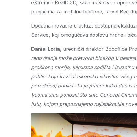
eXtreme i RealD 3D, kao i inovativne opcije s
punjačima za mobilne telefone, Royal Bed dupl
Dodatna inovacija u usluzi, dostupna eksklu
Service, koji omogućava dostavu hrane i pića 
Daniel Loria
, urednički direktor Boxoffice Pro, 
renoviranje može pretvoriti bioskop u destina
proširene menije, luksuzna sedišta i izuzetnu
publici koja traži bioskopsko iskustvo višeg 
porodičnoj publici. To je primer kako danas t
Veoma smo ponosni što smo Concept Cinema by
listu, kojom prepoznajemo najistaknutije nove