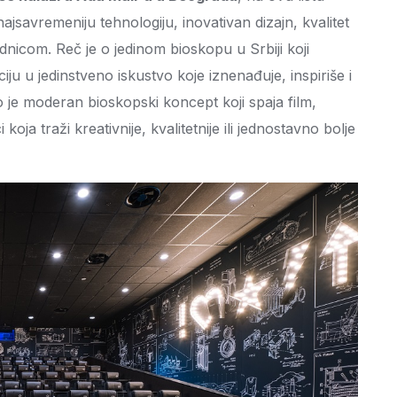
jsavremeniju tehnologiju, inovativan dizajn, kvalitet
dnicom. Reč je o jedinom bioskopu u Srbiji koji
ju u jedinstveno iskustvo koje iznenađuje, inspiriše i
o je moderan bioskopski koncept koji spaja film,
oja traži kreativnije, kvalitetnije ili jednostavno bolje