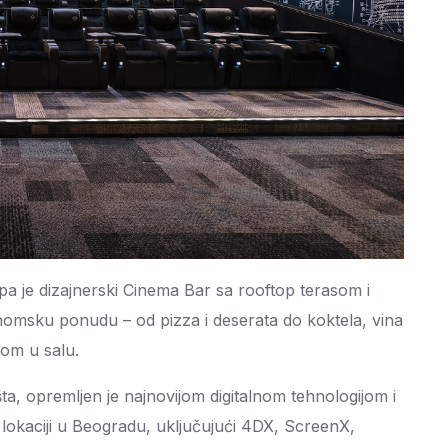
 je dizajnerski Cinema Bar sa rooftop terasom i
nomsku ponudu – od pizza i deserata do koktela, vina
bom u salu.
ta, opremljen je najnovijom digitalnom tehnologijom i
 lokaciji u Beogradu, uključujući 4DX, ScreenX,