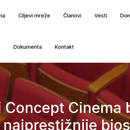
ma
Ciljevi mreže
Članovi
Vesti
Dom
a
Dokumenta
Kontakt
e
 Concept Cinema 
najprestižnije bio