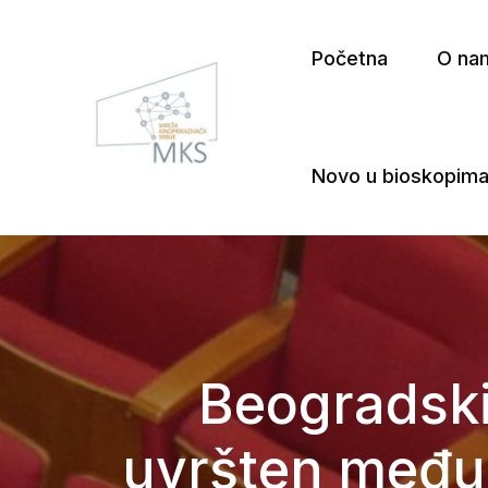
Početna
O na
Novo u bioskopim
Mreža Kinoprikazivača Srbij
Beogradski
uvršten među 