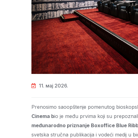
11. мај 2026.
Prenosimo saoopštenje pomenutog bioskopskog
Cinema b
io je među prvima koji su prepoznal
međunarodno priznanje Boxoffice Blue Rib
svetska stručna publikacija i vodeći medij u bi