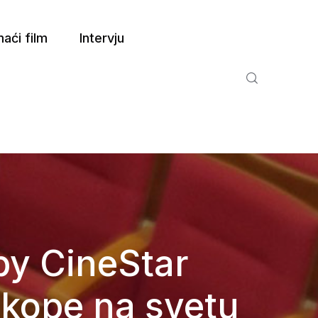
aći film
Intervju
by CineStar
skope na svetu