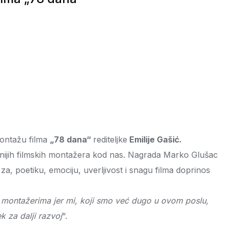
ontažu filma
„78 dana“
rediteljke
Emilije Gašić.
nijih filmskih montažera kod nas. Nagrada Marko Glušac
a za, poetiku, emociju, uverljivost i snagu filma doprinos
 montažerima jer mi, koji smo već dugo u ovom poslu,
 za dalji razvoj
“.