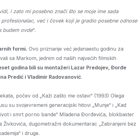
di, i zato mi posebno znači što se moje ime sada
 profesionalac, već i čovek koji je gradio posebne odnose
ras budem ovde
“.
rnih formi.
Ovo priznanje već jedanaestu godinu za
ađivali sa Markom, jednim od naših najvećih filmskih
set godina bili su montažeri Lazar Predojev, Đorđe
na Predić i Vladimir Radovanović
.
projekata, počev od „Kaži zašto me ostavi“ (1993) Olega
 su svojevremeni generacijski hitovi „Munje“ i „Kad
„Život i smrt porno bande“ Mladena Đorđevića, blokbaster
na Živkovića, dugometražni dokumentarac „Zabranjeni bez
ademija“ i druge.