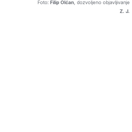
Foto:
Filip Olćan
, dozvoljeno objavljivanje
Z. J.