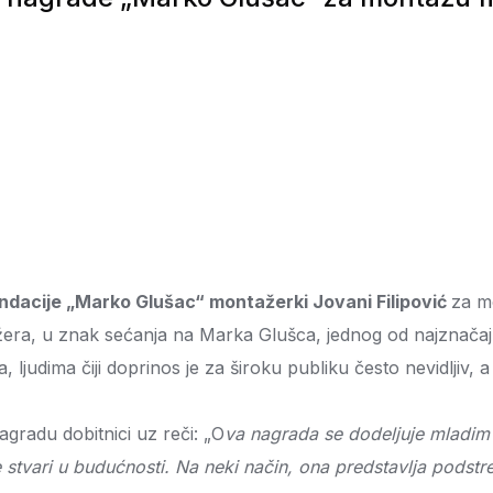
dacije „Marko Glušac“ montažerki Jovani Filipović
za m
žera, u znak sećanja na Marka Glušca, jednog od najznačaj
a, ljudima čiji doprinos je za široku publiku često nevidljiv, 
agradu dobitnici uz reči: „O
va nagrada se dodeljuje mladim
vari u budućnosti. Na neki način, ona predstavlja podstrek