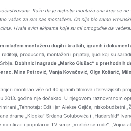
častvovana. Kažu da je najbolja montaža ona koja se ne vi
etno važan za sve nas montažere. On nije bio samo vrhunski
glumcima. Hvala svim ekipama koje su mi omogućile da veče
m mlađem montažeru dugih i kratkih, igranih i dokumenta
itelji, producenti, montažeri i prijatelji, ljudi koji su sar
Srbije.
Dobitnici nagrade „Marko Glušac“ u prethodnih de
rac, Mina Petrović, Vanja Kovačević, Olga Košarić, Mile
karijeri montirao više od 40 igranih filmova i televizijskih 
u 2013. godine nije dočekao. U njegovom raznovrsnom opusu
irani „Tehnotajz: Edit i ja“ Alekse Gajića, niskobudžetni 
ivane drame „Klopka“ Srdana Golubovića i „Hadersfild“ Iva
 montirao i popularne TV serije „Vratiće se rode“, „Vojna ak