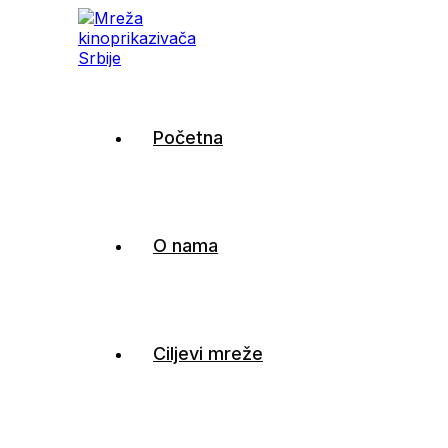
Mreža kinoprikazivača Sr
Početna
O nama
Ciljevi mreže