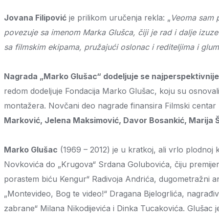
Jovana Filipović
je prilikom uručenja rekla: „
Veoma sam po
povezuje sa imenom Marka Glušca, čiji je rad i dalje izuz
sa filmskim ekipama, pružajući oslonac i rediteljima i 
Nagrada „Marko Glušac“ dodeljuje se najperspektivnije
redom dodeljuje Fondacija Marko Glušac, koju su osnovali red
montažera. Novčani deo nagrade finansira Filmski centar 
Marković, Jelena Maksimović, Davor Bosankić, Marija Ša
Marko Glušac
(1969 – 2012) je u kratkoj, ali vrlo plodnoj 
Novkovića do „Krugova“ Srdana Golubovića, čiju premijer
porastem biću Kengur“ Radivoja Andrića, dugometražni anim
„Montevideo, Bog te video!“ Dragana Bjelogrlića, nagrađ
zabrane“ Milana Nikodijevića i Dinka Tucakovića. Glušac je