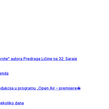
rote“ autora Predraga Ličine na 32. Saraje
kenda
produkcija u programu „Open Air – premijere�
nekoliko dana