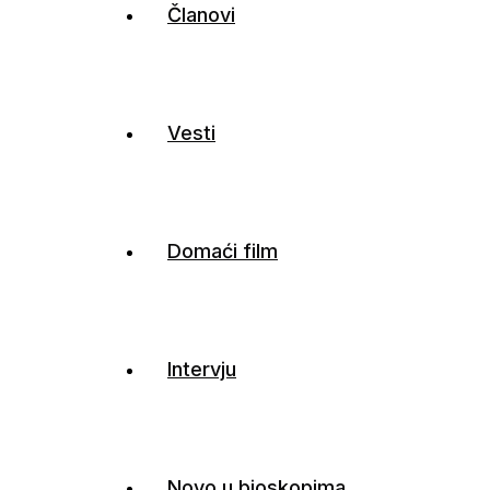
Članovi
Vesti
Domaći film
Intervju
Novo u bioskopima