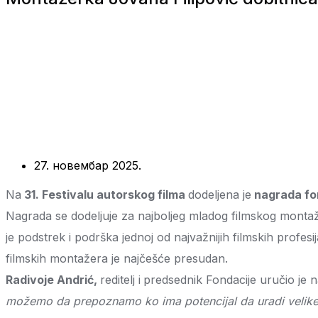
27. новембар 2025.
Na
31. Festivalu autorskog filma
dodeljena je
nagrada fon
Nagrada se dodeljuje za najboljeg mladog filmskog monta
je podstrek i podrška jednoj od najvažnijih filmskih profesij
filmskih montažera je najčešće presudan.
Radivoje Andrić,
reditelj i
predsednik Fondacije uručio je n
možemo da prepoznamo ko ima potencijal da uradi velike st