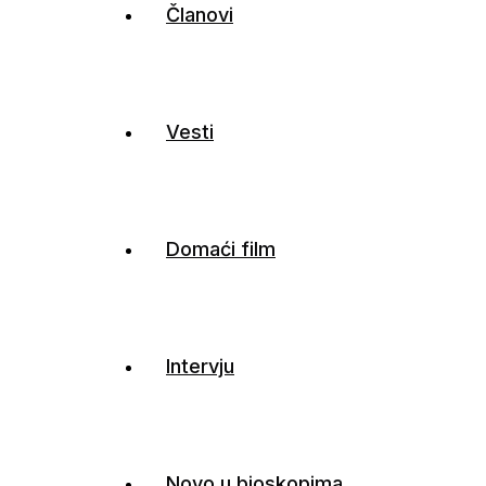
Članovi
Vesti
Domaći film
Intervju
Novo u bioskopima