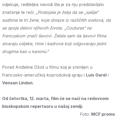
odjekuje, rediteljka navodi šta je za nju predstavljalo
značenje te reči: „
Postojala je želja da se „sašije“
sudbina te tri žene, koje dolaze iz različitih svetova, da
se spoje delovi njihovih života. „Coutures“ na
francuskom znači šavovi. Želela sam da šavovi filma
stvaraju odjeke, rime i kadrove koji odgovaraju jedni
drugima kao u kanonu
.“
Pored Anđeline Džoli u filmu koji je snimljen u
francusko-ameručkoj koprodukciji igraju i
Luis Garel
i
Vensan Lindon
.
Od četvrtka, 12. marta, film će se naći na redovnom
bioskopskom repertaoru u našoj zemlji.
Foto:
MCF promo