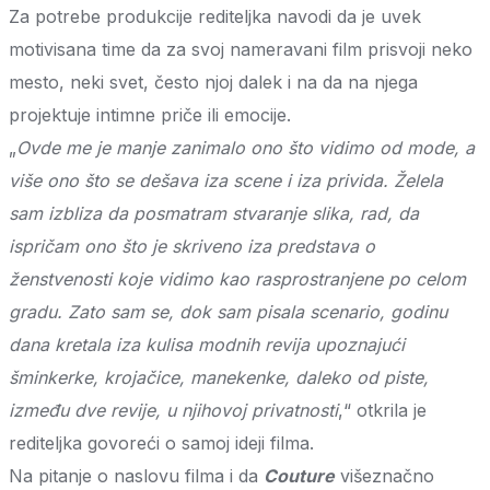
Za potrebe produkcije rediteljka navodi da je uvek
motivisana time da za svoj nameravani film prisvoji neko
mesto, neki svet, često njoj dalek i na da na njega
projektuje intimne priče ili emocije.
„
Ovde me je manje zanimalo ono što vidimo od mode, a
više ono što se dešava iza scene i iza privida. Želela
sam izbliza da posmatram stvaranje slika, rad, da
ispričam ono što je skriveno iza predstava o
ženstvenosti koje vidimo kao rasprostranjene po celom
gradu. Zato sam se, dok sam pisala scenario, godinu
dana kretala iza kulisa modnih revija upoznajući
šminkerke, krojačice, manekenke, daleko od piste,
između dve revije, u njihovoj privatnosti
,“ otkrila je
rediteljka govoreći o samoj ideji filma.
Na pitanje o naslovu filma i da
Couture
višeznačno