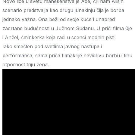
Novo lice u svetu manekenstva je Ade, čiji nam Alisin
scenario predstvalja kao drugu junakinju čija je borba
jednako važna. Ona beži od svoje kuće i unapred
zacrtane budućnosti u Južnom Sudanu. U priči filma 0je
i Anžel, šminkerka koja radi u scenci modnih pisti.
Iako smešten pod svetlima javnog nastupa i
performansa, sama priča filmakrije nevidljivu borbu i tihu
otpornost triju žena.