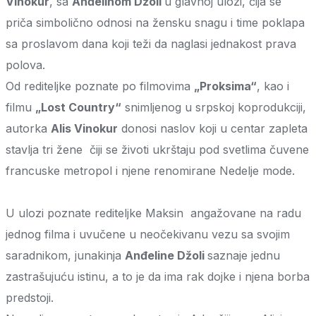
Vinokur
, sa
Anđelinom Džoli
u glavnoj ulozi, čija se
priča simbolično odnosi na žensku snagu i time poklapa
sa proslavom dana koji teži da naglasi jednakost prava
polova.
Od rediteljke poznate po filmovima
„Proksima“
, kao i
filmu
„Lost Country“
snimljenog u srpskoj koprodukciji,
autorka
Alis Vinokur
donosi naslov koji u centar zapleta
stavlja tri žene čiji se životi ukrštaju pod svetlima čuvene
francuske metropol i njene renomirane Nedelje mode.
U ulozi poznate rediteljke Maksin angažovane na radu
jednog filma i uvučene u neočekivanu vezu sa svojim
saradnikom, junakinja
Anđeline Džoli
saznaje jednu
zastrašujuću istinu, a to je da ima rak dojke i njena borba
predstoji.