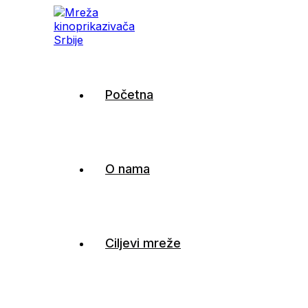
Mreža kinoprikazivača
Početna
Srbije
O nama
Ciljevi mreže