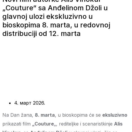
„Couture“ sa Anđelinom Džoli u
glavnoj ulozi ekskluzivno u
bioskopima 8. marta, u redovnoj
distribuciji od 12. marta
4. март 2026.
Na Dan žana,
8. marta
, u bioskopima će se
eksluzivno
prikazati film
„Couture
„, rediteljke i scenaristkinje
Alis