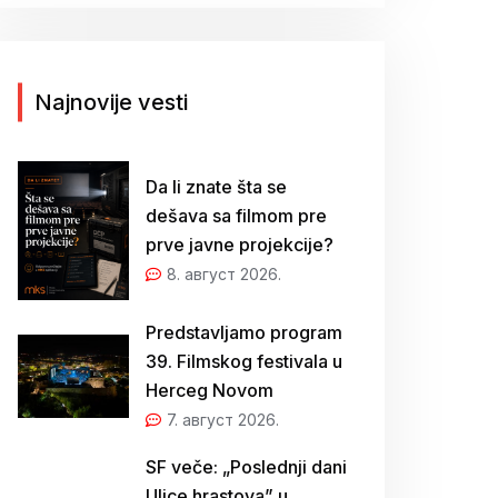
г
а
з
а
Najnovije vesti
:
Da li znate šta se
dešava sa filmom pre
prve javne projekcije?
8. август 2026.
Predstavljamo program
39. Filmskog festivala u
Herceg Novom
7. август 2026.
SF veče: „Poslednji dani
Ulice hrastova” u