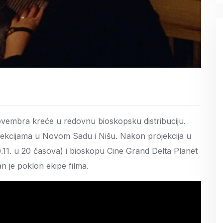
ovembra kreće u redovnu bioskopsku distribuciju.
ojekcijama u Novom Sadu i Nišu. Nakon projekcija u
11. u 20 časova) i bioskopu Cine Grand Delta Planet
n je poklon ekipe filma.