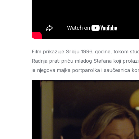
Film prikazuje Srbiju 1996. godine, tokom stu
Radnja prati priču mladog Stefana koji prolaz
je njegova majka portparolka i saučesnica korum