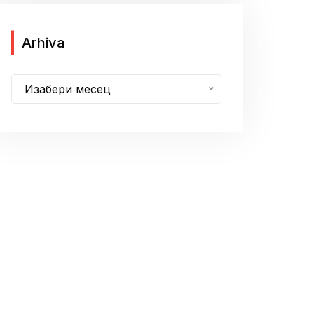
A
Arhiva
r
h
Изабери месец
i
v
a