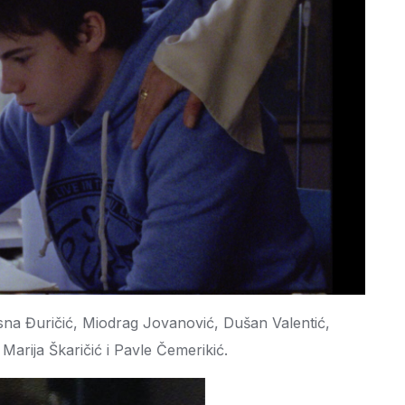
sna Đuričić, Miodrag Jovanović, Dušan Valentić,
Marija Škaričić i Pavle Čemerikić.