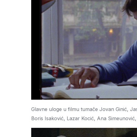
Glavne uloge u filmu tumače Jovan Ginić, Ja
Boris Isaković, Lazar Kocić, Ana Simeunović, 