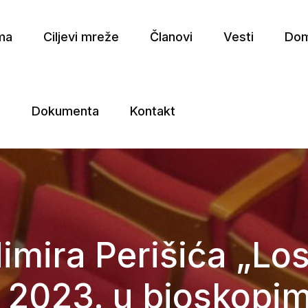
ma
Ciljevi mreže
Članovi
Vesti
Dom
a
Dokumenta
Kontakt
e
dimira Perišića „Lo
2023. u bioskopim