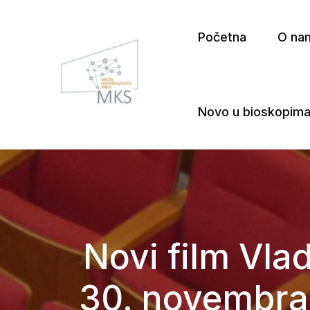
Početna
O na
Novo u bioskopim
Mreža Kinoprikazivača Srbij
Novi film Vla
30. novembra 