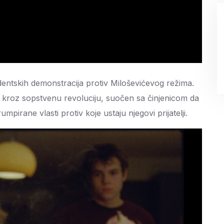
dentskih demonstracija protiv Miloševićevog režima.
i kroz sopstvenu revoluciju, suočen sa činjenicom da
pirane vlasti protiv koje ustaju njegovi prijatelji.