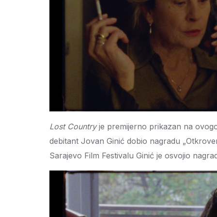
Lost Country
je premijerno prikazan na ovogo
debitant Jovan Ginić dobio nagradu „Otkrove
Sarajevo Film Festivalu Ginić je osvojio nagr