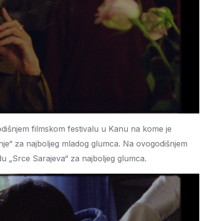
dišnjem filmskom festivalu u Kanu na kome je
nje“ za najboljeg mladog glumca. Na ovogodišnjem
adu „Srce Sarajeva“ za najboljeg glumca.