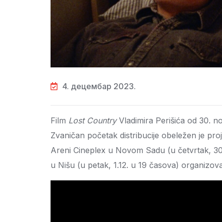
4. децембар 2023.
Film
Lost Country
Vladimira Perišića od 30. n
Zvaničan početak distribucije obeležen je pr
Areni Cineplex u Novom Sadu (u četvrtak, 30.
u Nišu (u petak, 1.12. u 19 časova) organizova