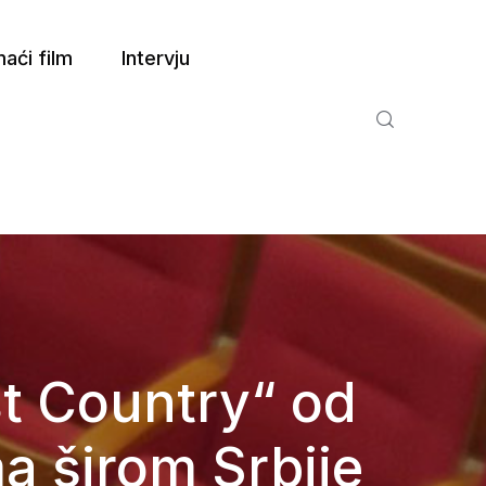
aći film
Intervju
st Country“ od
a širom Srbije