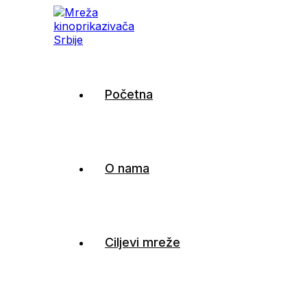
Mreža kinoprikazivača
Početna
Srbije
O nama
Ciljevi mreže