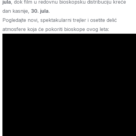
jula
, dok film u redovnu bioskopsku distribuciju kreće
dan kasnije,
30. jula
.
Pogledajte novi, spektakularni trejler i osetite delić
atmosfere koja će pokoriti bioskope ovog leta: