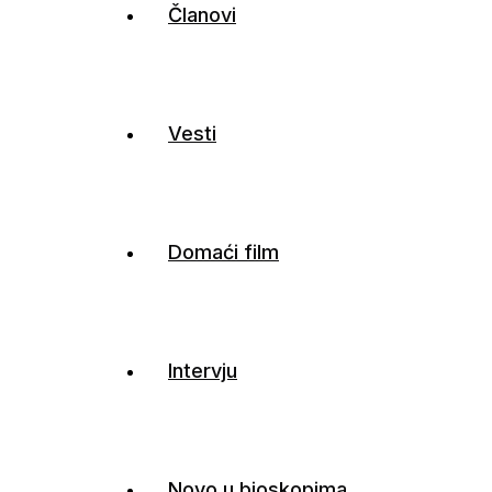
Članovi
Vesti
Domaći film
Intervju
Novo u bioskopima