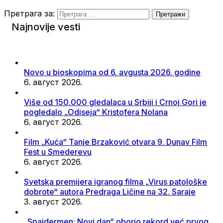
Претрага за:
Najnovije vesti
Novo u bioskopima od 6. avgusta 2026. godine
6. август 2026.
Više od 150.000 gledalaca u Srbiji i Crnoj Gori je
pogledalo „Odiseja“ Kristofera Nolana
6. август 2026.
Film „Kuća“ Tanje Brzaković otvara 9. Dunav Film
Fest u Smederevu
6. август 2026.
Svetska premijera igranog filma „Virus patološke
dobrote“ autora Predraga Ličine na 32. Saraje
3. август 2026.
„Spajdermen: Novi dan“ oborio rekord već prvog