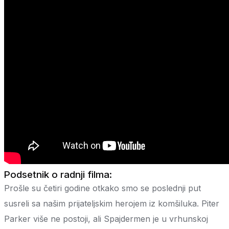
Podsetnik o radnji filma:
Prošle su četiri godine otkako smo se poslednji put
susreli sa našim prijateljskim herojem iz komšiluka. Piter
Parker više ne postoji, ali Spajdermen je u vrhunskoj