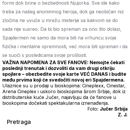
formi dok brine o bezbednosti Njujorka. Sve ide kako
treba za našeg anonimnog heroja, dok ga neobičan niz
zločina ne uvuče u mrežu misterije sa kakvom se do
sada nije susreo. Da bi bio spreman za ono što dolazi,
Spajdermen ne samo da mora biti na vrhuncu svoje
fizičke i mentalne spremnosti, već mora biti spreman i da
se suoči s posledicama svoje prošlosti.
VAŽNA NAPOMENA ZA SVE FANOVE:
Nemojte čekati
poslednji trenutak i dozvoliti da vam drugi otkriju
spojlere – obezbedite svoje karte VEĆ DANAS
i budite
među prvima koji će svedočiti novoj eri Spajdermena.
Ulaznice su u prodaji u bioskopima: Cineplexx, Cinestar,
Arena Cineplex i uskoro bioskopima širom Srbije, dok iz
distributerske kuće Jučer, najavljuju da će fanove u
bioskopima dočekati spektakularna iznenađenja.
Foto:
Jučer Srbija
Z. J.
Pretraga