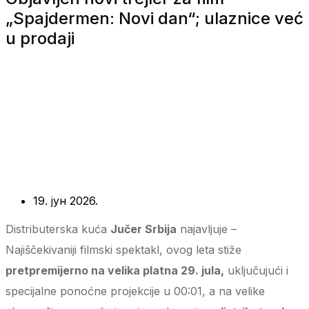
„Spajdermen: Novi dan“; ulaznice već
u prodaji
19. јун 2026.
Distributerska kuća
Jučer Srbija
najavljuje –
Najiščekivaniji filmski spektakl, ovog leta stiže
pretpremijerno na velika platna 29. jula,
uključujući i
specijalne ponoćne projekcije u 00:01, a na velike