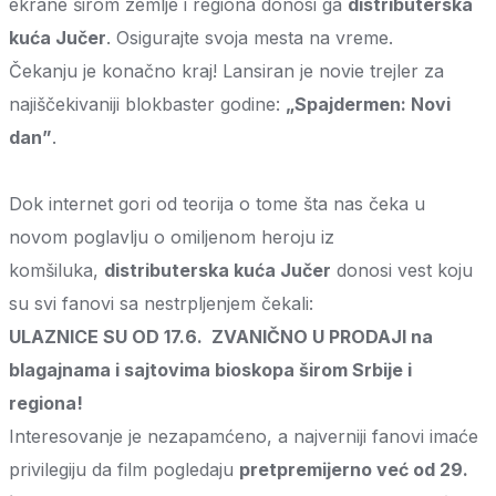
ekrane širom zemlje i regiona donosi ga
distributerska
kuća Jučer
. Osigurajte svoja mesta na vreme.
Čekanju je konačno kraj! Lansiran je novie trejler za
najiščekivaniji blokbaster godine:
„Spajdermen: Novi
dan”
.
Dok internet gori od teorija o tome šta nas čeka u
novom poglavlju o omiljenom heroju iz
komšiluka,
distributerska kuća
Jučer
donosi vest koju
su svi fanovi sa nestrpljenjem čekali:
ULAZNICE SU OD 17.6. ZVANIČNO U PRODAJI na
blagajnama i sajtovima bioskopa širom Srbije i
regiona!
Interesovanje je nezapamćeno, a najverniji fanovi imaće
privilegiju da film pogledaju
pretpremijerno već od 29.