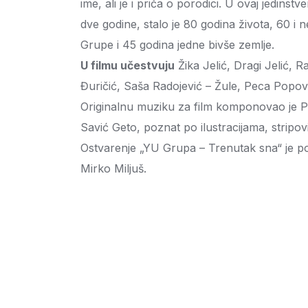
ime, ali je i priča o porodici. U ovaj jedin
dve godine, stalo je 80 godina života, 60 i 
Grupe i 45 godina jedne bivše zemlje.
U filmu učestvuju
Žika Jelić, Dragi Jelić, R
Đuričić, Saša Radojević – Žule, Peca Popov
Originalnu muziku za film komponovao je Pe
Savić Geto, poznat po ilustracijama, stripov
Ostvarenje „YU Grupa – Trenutak sna“ je po
Mirko Miljuš.