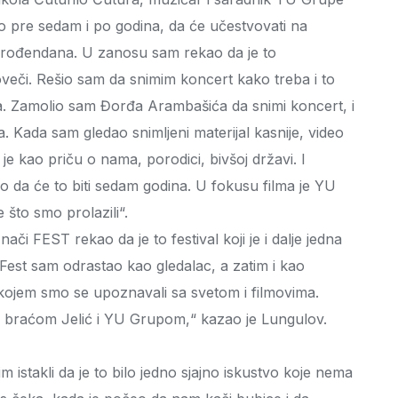
ilo pre sedam i po godina, da će učestvovati na
rođendana. U zanosu sam rekao da je to
veči. Rešio sam da snimim koncert kako treba i to
va. Zamolio sam Đorđa Arambašića da snimi koncert, i
lma. Kada sam gledao snimljeni materijal kasnije, video
 je kao priču o nama, porodici, bivšoj državi. I
ao da će to biti sedam godina. U fokusu filma je YU
e što smo prolazili“.
ači FEST rekao da je to festival koji je i dalje jedna
z Fest sam odrastao kao gledalac, a zatim i kao
na kojem smo se upoznavali sa svetom i filmovima.
 braćom Jelić i YU Grupom,“ kazao je Lungulov.
 istakli da je to bilo jedno sjajno iskustvo koje nema