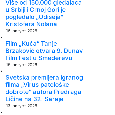
Više od 150.000 gledalaca
u Srbiji i Crnoj Gori je
pogledalo „Odiseja“
Kristofera Nolana
6. август 2026.
Film „Kuća“ Tanje
Brzaković otvara 9. Dunav
Film Fest u Smederevu
6. август 2026.
Svetska premijera igranog
filma „Virus patološke
dobrote“ autora Predraga
Ličine na 32. Saraje
3. август 2026.