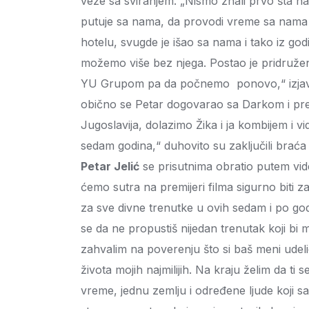
veze sa sviranjem. „Nismo znali prvo šta n
putuje sa nama, da provodi vreme sa nama 
hotelu, svugde je išao sa nama i tako iz god
možemo više bez njega. Postao je pridruže
YU Grupom pa da počnemo ponovo,“ izjavili
obično se Petar dogovarao sa Darkom i pred
Jugoslavija, dolazimo Žika i ja kombijem i v
sedam godina,“ duhovito su zaključili braća 
Petar Jelić
se prisutnima obratio putem vid
ćemo sutra na premijeri filma sigurno biti 
za sve divne trenutke u ovih sedam i po god
se da ne propustiš nijedan trenutak koji bi mo
zahvalim na poverenju što si baš meni udel
života mojih najmilijih. Na kraju želim da ti
vreme, jednu zemlju i određene ljude koji s