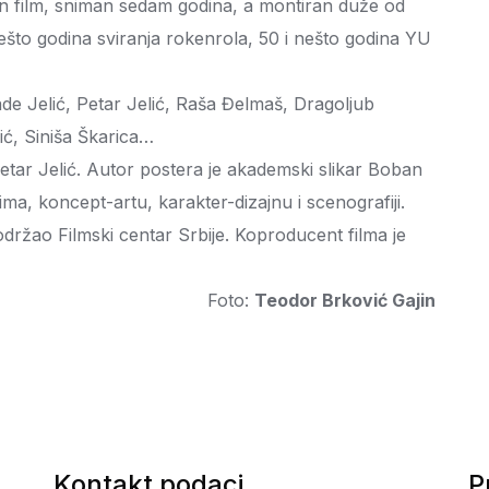
stven film, sniman sedam godina, a montiran duže od
nešto godina sviranja rokenrola, 50 i nešto godina YU
ade Jelić, Petar Jelić, Raša Đelmaš, Dragoljub
ić, Siniša Škarica…
tar Jelić. Autor postera je akademski slikar Boban
ima, koncept-artu, karakter-dizajnu i scenografiji.
držao Filmski centar Srbije. Koproducent filma je
Foto:
Teodor Brković Gajin
Kontakt podaci
P