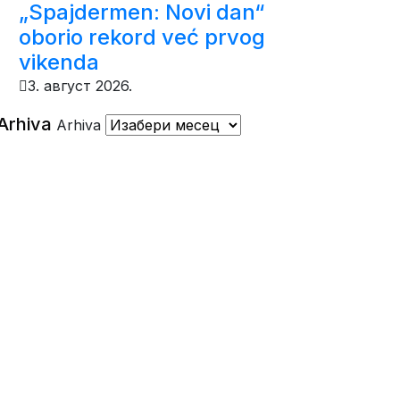
„Spajdermen: Novi dan“
oborio rekord već prvog
vikenda
3. август 2026.
Arhiva
Arhiva