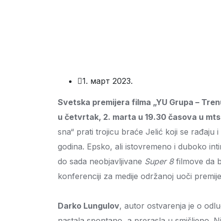
1. март 2023.
Svetska premijera filma „YU Grupa – Tren
u četvrtak, 2. marta u 19.30 časova u mt
sna“ prati trojicu braće Jelić koji se rađaj
godina. Epsko, ali istovremeno i duboko intim
do sada neobjavljivane
Super 8
filmove da b
konferenciji za medije održanoj uoči premije
Darko Lungulov
, autor ostvarenja je o odlu
nastala spontano, a prerasla u smišljeno. 