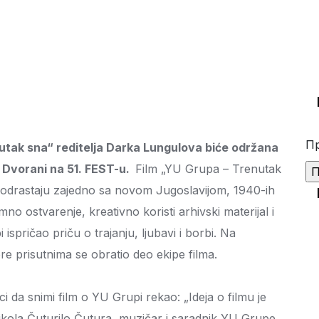
Пр
utak sna“ reditelja Darka Lungulova biće održana
s Dvorani na 51. FEST-u.
Film „YU Grupa – Trenutak
u i odrastaju zajedno sa novom Jugoslavijom, 1940-ih
no ostvarenje, kreativno koristi arhivski materijal i
i ispričao priču o trajanju, ljubavi i borbi. Na
re prisutnima se obratio deo ekipe filma.
ci da snimi film o YU Grupi rekao: „Ideja o filmu je
Nikola Čuturilo Čutura, muzičar i saradnik YU Grupe