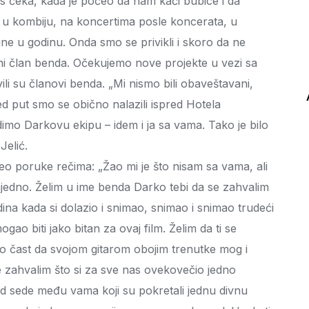
as čeka, kada je počeo da nam kači bubice i da
u kombiju, na koncertima posle koncerata, u
ine u godinu. Onda smo se privikli i skoro da ne
ni član benda. Očekujemo nove projekte u vezi sa
 su članovi benda. „Mi nismo bili obaveštavani,
 put smo se obično nalazili ispred Hotela
idimo Darkovu ekipu – idem i ja sa vama. Tako je bilo
Jelić.
eo poruke rečima: „Žao mi je što nisam sa vama, ali
zajedno. Želim u ime benda Darko tebi da se zahvalim
ina kada si dolazio i snimao, snimao i snimao trudeći
gao biti jako bitan za ovaj film. Želim da ti se
io čast da svojom gitarom obojim trenutke mog i
 se zahvalim što si za sve nas ovekovečio jedno
ad sede među vama koji su pokretali jednu divnu