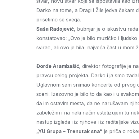
stvar, novu stvar koja se ispostavila kao iz
Darko na tome, a Dragi i Žile jedva čekam 
prisetimo se svega.
Saša Radojević
, bubnjar je o iskustvu rada
konstatovao: „Ovo je bilo muzičko i ljudsk
svirao, ali ovo je bila najveća čast u mom ž
Đorđe Arambašić
, direktor fotografije je 
pravcu celog projekta. Darko i ja smo zada
Uglavnom sam snimao koncerte od prvog do 
sceni. Izazovno je bilo to da kao i u svako
da im ostavim mesta, da ne narušavam njiho
zabeležim i na neki način estetizujem tu nek
nastup izgleda i iz njihove i iz rediteljske viz
„YU Grupa – Trenutak sna“
je priča o roken