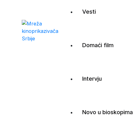
Vesti
Mreža kinoprikazivač
Domaći film
Intervju
Novo u bioskopima