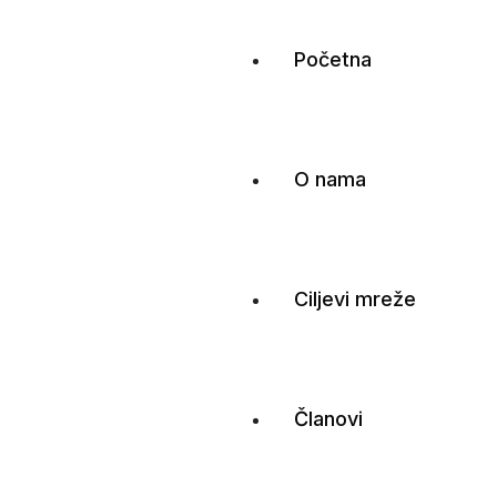
Početna
O nama
Ciljevi mreže
Članovi