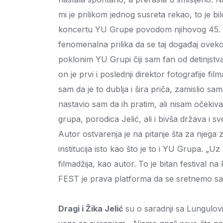
mi je prilikom jednog susreta rekao, to je b
koncertu YU Grupe povodom njihovog 45. 
fenomenalna prilika da se taj događaj oveko
poklonim YU Grupi čiji sam fan od detinjst
on je prvi i poslednji direktor fotografije fi
sam da je to dublja i šira priča, zamislio sam
nastavio sam da ih pratim, ali nisam očekiv
grupa, porodica Jelić, ali i bivša država i sv
Autor ostvarenja je na pitanje šta za njega zn
institucija isto kao što je to i YU Grupa. „U
filmadžija, kao autor. To je bitan festival 
FEST je prava platforma da se sretnemo sa
Dragi i Žika Jelić
su o saradnji sa Lungulovim