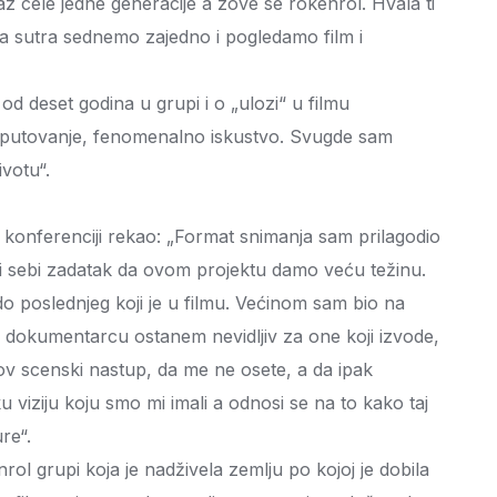
raz cele jedne generacije a zove se rokenrol. Hvala ti
da sutra sednemo zajedno i pogledamo film i
 od deset godina u grupi i o „ulozi“ u filmu
o putovanje, fenomenalno iskustvo. Svugde sam
ivotu“.
na konferenciji rekao: „Format snimanja sam prilagodio
li sebi zadatak da ovom projektu damo veću težinu.
poslednjeg koji je u filmu. Većinom sam bio na
m dokumentarcu ostanem nevidljiv za one koji izvode,
v scenski nastup, da me ne osete, a da ipak
u viziju koju smo mi imali a odnosi se na to kako taj
ure“.
rol grupi koja je nadživela zemlju po kojoj je dobila