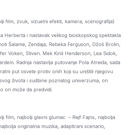
i film, zvuk, vizuelni efekti, kamera, scenografija)
a Herberta i nastavak velikog bioskopskog spektakla
moti Šalame, Zendaja, Rebeka Ferguson, Džoš Brolin,
tofer Voken, Stiven. Mek Kinli Henderson, Lea Sidok,
ardem. Radnja nastavlja putovanje Pola Atreida, sada
tni put osvete protiv onih koji su uništili njegovu
svog života i sudbine poznatog univerzuma, on
mo on može da predvidi.
i film, najbolji glavni glumac – Rejf Fajns, najbolja
najbolja originalna muzika, adaptirani scenario,