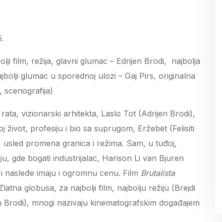
5.
ji film, režija, glavni glumac – Edrijen Brodi, najbolja
jbolji glumac u sporednoj ulozi – Gaj Pirs, originalna
 scenografija)
ata, vizionarski arhitekta, Laslo Tot (Adrijen Brodi),
 život, profesiju i bio sa suprugom, Eržebet (Felisiti
, usled promena granica i režima. Sam, u tuđoj,
ju, gde bogati industrijalac, Harison Li van Bjuren
ć i nasleđe imaju i ogromnu cenu. Film
Brutalista
atna globusa, za najbolji film, najbolju režiju (Brejdi
en Brodi), mnogi nazivaju kinematografskim događajem