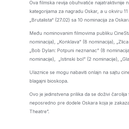
Ova filmska revija obuhvatiće najatraktivnije
kategorijama za nagradu Oskar, a u okviru 11 
„Brutalista“ (27.02) sa 10 nominacija za Oskar
Među nominovanim filmovima publiku CineStara
nominacija), „Konklava” (8 nominacija), „Zlic
„Bob Dylan: Potpuni neznanac” (8 nominacija)
nominacije), „Istinski bol” (2 nominacije), „Gla
Ulaznice se mogu nabaviti onlajn na sajtu cine
blagajni bioskopa.
Ovo je jedinstvena prilika da se doživi čarolij
neposredno pre dodele Oskara koja je zakaz
Theatre”.