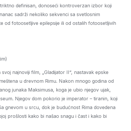
striktno definisan, donoseći kontroverzan izbor koji
nanac sadrži nekoliko sekvenci sa svetlosnim
d fotoosetljive epilepsije ili od ostalih fotoosetljivih
tim)
 svoj najnoviji film, „Gladijator II“, nastavak epske
nja smeštena u drevnom Rimu. Nakon mnogo godina od
vanog junaka Maksimusa, koga je ubio njegov ujak,
seum. Njegov dom pokorio je imperator – tiranin, koji
a gnevom u srcu, dok je budućnost Rima dovedena
joj prošlosti kako bi našao snagu i čast i kako bi