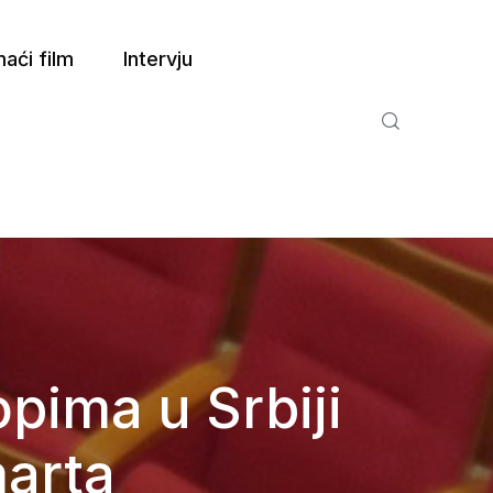
aći film
Intervju
opima u Srbiji
marta