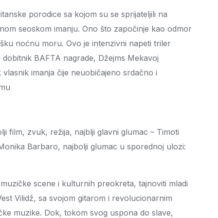
anske porodice sa kojom su se sprijateljili na
ičnom seoskom imanju. Ono što započinje kao odmor
šku noćnu moru. Ovo je intenzivni napeti triler
 dobitnik BAFTA nagrade, Džejms Mekavoj
 vlasnik imanja čije neuobičajeno srdačno i
amu
i film, zvuk, režija, najblji glavni glumac – Timoti
Monika Barbaro, najbolji glumac u sporednoj ulozi:
muzičke scene i kulturnih preokreta, tajnoviti mladi
Vest Vilidž, sa svojom gitarom i revolucionarnim
čke muzike. Dok, tokom svog uspona do slave,