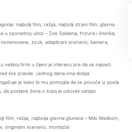
je: najbolji film, režija, najbolji strani film, glavna
ca u sporednoj ulozi – Zoe Saldana, frizura i šminka,
 nominovane, zvuk, adaptirani scenario, kamera,
u velikoj firmi u čijem je interesu pre da se najveći
pred lice pravde. Jednog dana ona dobija
ngažuje je kako bi mu pomogla da se povuče iz posla
ma, da postane žena o kojoj je oduvek sanjao
i film, režija, najbolja glavna glumica – Miki Medison,
ov, originalni scenario, montaža)