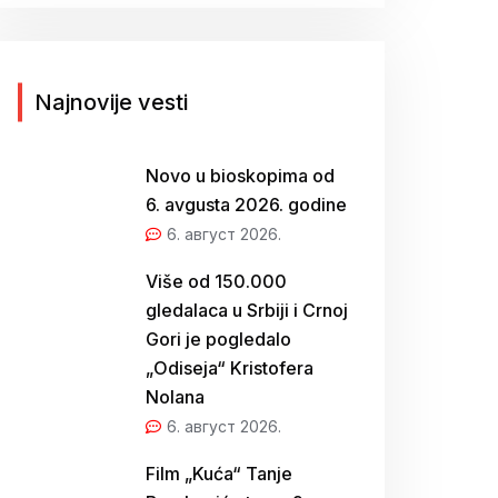
г
а
з
а
Najnovije vesti
:
Novo u bioskopima od
6. avgusta 2026. godine
6. август 2026.
Više od 150.000
gledalaca u Srbiji i Crnoj
Gori je pogledalo
„Odiseja“ Kristofera
Nolana
6. август 2026.
Film „Kuća“ Tanje