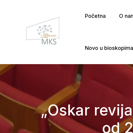
Početna
O na
Novo u bioskopim
Mreža Kinoprikazivača Srbij
„Oskar revija
od 2