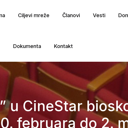
ma
Ciljevi mreže
Članovi
Vesti
Dom
a
Dokumenta
Kontakt
e
” u CineStar biosk
0. februara do 2. 