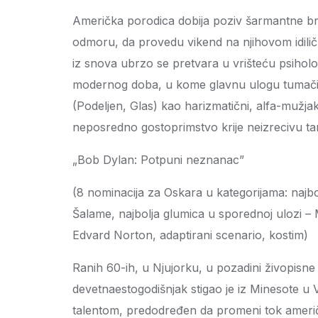
Američka porodica dobija poziv šarmantne brit
odmoru, da provedu vikend na njihovom idil
iz snova ubrzo se pretvara u vrišteću psiholo
modernog doba, u kome glavnu ulogu tumači
(Podeljen, Glas) kao harizmatični, alfa-mužjak
neposredno gostoprimstvo krije neizrecivu t
„Bob Dylan: Potpuni neznanac”
(8 nominacija za Oskara u kategorijama: najbolj
Šalame, najbolja glumica u sporednoj ulozi – 
Edvard Norton, adaptirani scenario, kostim)
Ranih 60-ih, u Njujorku, u pozadini živopisne 
devetnaestogodišnjak stigao je iz Minesote u 
talentom, predodređen da promeni tok ameri