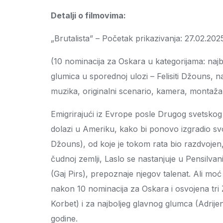
Detalji o filmovima:
„Brutalista” – Početak prikazivanja: 27.02.202
(10 nominacija za Oskara u kategorijama: najbol
glumica u sporednoj ulozi – Felisiti Džouns, na
muzika, originalni scenario, kamera, montaža,
Emigrirajući iz Evrope posle Drugog svetskog r
dolazi u Ameriku, kako bi ponovo izgradio svoj
Džouns), od koje je tokom rata bio razdvojen
čudnoj zemlji, Laslo se nastanjuje u Pensilvani
(Gaj Pirs), prepoznaje njegov talenat. Ali mo
nakon 10 nominacija za Oskara i osvojena tri Zl
Korbet) i za najboljeg glavnog glumca (Adrij
godine.