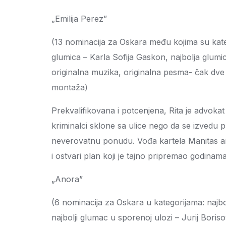
„Emilija Perez”
(13 nominacija za Oskara među kojima su kategori
glumica – Karla Sofija Gaskon, najbolja glumi
originalna muzika, originalna pesma- čak dve
montaža)
Prekvalifikovana i potcenjena, Rita je advokat 
kriminalci sklone sa ulice nego da se izvedu 
neverovatnu ponudu. Vođa kartela Manitas a
i ostvari plan koji je tajno pripremao godina
„Anora”
(6 nominacija za Oskara u kategorijama: najbolj
najbolji glumac u sporenoj ulozi – Jurij Boris