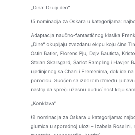
„Dina: Drugi deo“
(5 nominacija za Oskara u kategorijama: najbolj
Adaptacija naučno-fantastičnog klasika Frenk
„Dine“ okupljaju zvezdanu ekipu koju čine Ti
Ostin Batler, Florens Pju, Dejv Bautista, Kris
Stelan Skarsgard, Šarlot Rampling i Havijer B
ujedinjenog sa Chani i Fremenima, dok ide na ra
porodicu. Suočen sa izborom između ljubavi 
nastoji da spreči užasnu buduc´nost koju sa
„Konklava“
(8 nominacija za Oskara u kategorijama: najbolj
glumica u sporednoj ulozi – Izabela Roselini, 