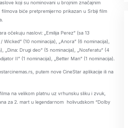
 naslove koji su nominovani u brojnim značajnim
filmova biće pretpremijerno prikazan u Srbiji film
a.
 očekuju naslovi: „Emilija Perez” (sa 13
a / Wicked” (10 nominacija), „Anora” (6 nominacija),
, „Dina: Drugi deo” (5 nominacija), „Nosferatu” (4
dijator II” (1 nominacija), „Better Man” (1 nominacija).
starcinemas.rs, putem nove CineStar aplikacije ili na
a filma na velikom platnu uz vrhunsku sliku i zvuk,
ana za 2. mart u legendarnom holivudskom “Dolby