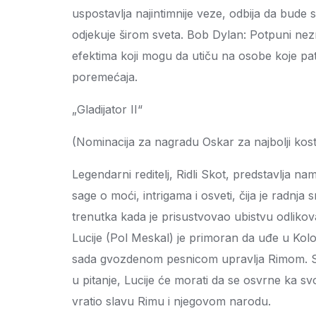
uspostavlja najintimnije veze, odbija da bude 
odjekuje širom sveta. Bob Dylan: Potpuni nez
efektima koji mogu da utiču na osobe koje pate o
poremećaja.
„Gladijator II“
(Nominacija za nagradu Oskar za najbolji kos
Legendarni reditelj, Ridli Skot, predstavlja nam
sage o moći, intrigama i osveti, čija je rad
trenutka kada je prisustvovao ubistvu odliko
Lucije (Pol Meskal) je primoran da uđe u Kolo
sada gvozdenom pesnicom upravlja Rimom. S
u pitanje, Lucije će morati da se osvrne ka svo
vratio slavu Rimu i njegovom narodu.