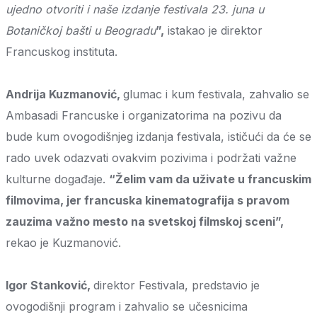
ujedno otvoriti i naše izdanje festivala 23. juna u
Botaničkoj bašti u Beogradu
”,
istakao je direktor
Francuskog instituta.
Andrija Kuzmanović,
glumac i kum festivala, zahvalio se
Ambasadi Francuske i organizatorima na pozivu da
bude kum ovogodišnjeg izdanja festivala, ističući da će se
rado uvek odazvati ovakvim pozivima i podržati važne
kulturne događaje.
“Želim vam da uživate u francuskim
filmovima, jer francuska kinematografija s pravom
zauzima važno mesto na svetskoj filmskoj sceni”,
rekao je Kuzmanović.
Igor Stanković,
direktor Festivala, predstavio je
ovogodišnji program i zahvalio se učesnicima