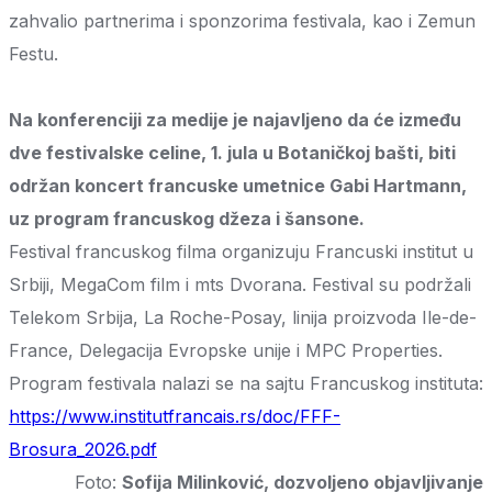
zahvalio partnerima i sponzorima festivala, kao i Zemun
Festu.
Na konferenciji za medije je najavljeno da će između
dve festivalske celine, 1. jula u Botaničkoj bašti, biti
održan koncert francuske umetnice Gabi Hartmann,
uz program francuskog džeza i šansone.
Festival francuskog filma organizuju Francuski institut u
Srbiji, MegaCom film i mts Dvorana. Festival su podržali
Telekom Srbija, La Roche-Posay, linija proizvoda Ile-de-
France, Delegacija Evropske unije i MPC Properties.
Program festivala nalazi se na sajtu Francuskog instituta:
https://www.institutfrancais.rs/doc/FFF-
Brosura_2026.pdf
Foto:
Sofija Milinković, dozvoljeno objavljivanje