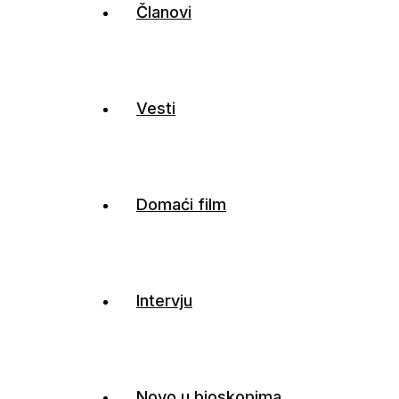
Članovi
Vesti
Domaći film
Intervju
Novo u bioskopima