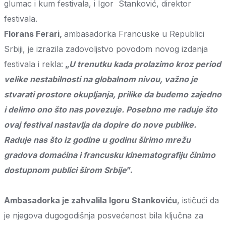
glumac i kum festivala, i Igor Stanković, direktor
festivala.
Florans Ferari,
ambasadorka Francuske u Republici
Srbiji, je izrazila zadovoljstvo povodom novog izdanja
festivala i rekla:
„
U trenutku kada prolazimo kroz period
velike nestabilnosti na globalnom nivou, važno je
stvarati prostore okupljanja, prilike da budemo zajedno
i delimo ono što nas povezuje. Posebno me raduje što
ovaj festival nastavlja da dopire do nove publike.
Raduje nas što iz godine u godinu širimo mrežu
gradova domaćina i francusku kinematografiju činimo
dostupnom publici širom Srbije
”.
Ambasadorka je zahvalila Igoru Stankoviću
, ističući da
je njegova dugogodišnja posvećenost bila ključna za