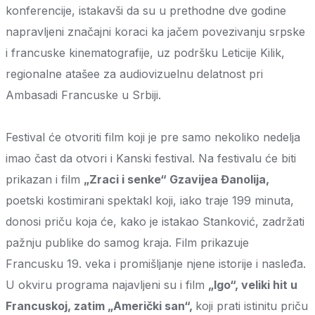
konferencije, istakavši da su u prethodne dve godine
napravljeni značajni koraci ka jačem povezivanju srpske
i francuske kinematografije, uz podršku Leticije Kilik,
regionalne atašee za audiovizuelnu delatnost pri
Ambasadi Francuske u Srbiji.
Festival će otvoriti film koji je pre samo nekoliko nedelja
imao čast da otvori i Kanski festival. Na festivalu će biti
prikazan i film
„Zraci i senke“ Gzavijea Đanolija,
poetski kostimirani spektakl koji, iako traje 199 minuta,
donosi priču koja će, kako je istakao Stanković, zadržati
pažnju publike do samog kraja. Film prikazuje
Francusku 19. veka i promišljanje njene istorije i nasleđa.
U okviru programa najavljeni su i film
„Igo“, veliki hit u
Francuskoj, zatim „Američki san“,
koji prati istinitu priču