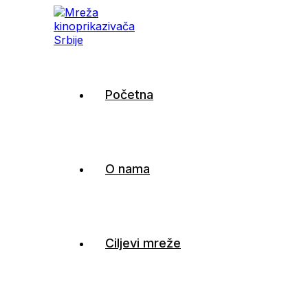
Mreža kinoprikazivača
Početna
Srbije
O nama
Ciljevi mreže