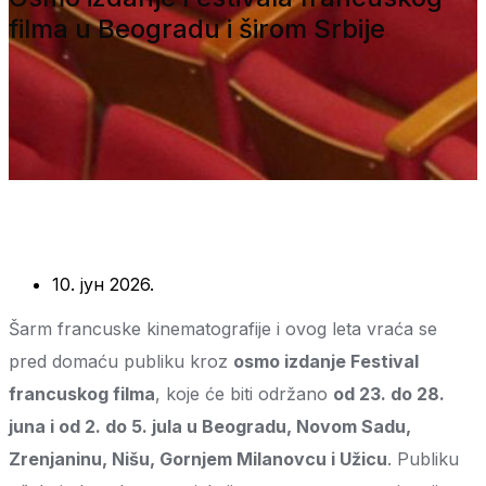
filma u Beogradu i širom Srbije
10. јун 2026.
Šarm francuske kinematografije i ovog leta vraća se
pred domaću publiku kroz
osmo izdanje Festival
francuskog filma
, koje će biti održano
od 23. do 28.
juna i od 2. do 5. jula u Beogradu, Novom Sadu,
Zrenjaninu, Nišu, Gornjem Milanovcu i Užicu
. Publiku