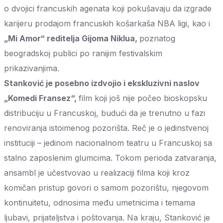
o dvojici francuskih agenata koji pokušavaju da izgrade
karijeru prodajom francuskih košarkaša NBA ligi, kao i
„Mi Amor“ reditelja Gijoma Niklua,
poznatog
beogradskoj publici po ranijim festivalskim
prikazivanjima.
Stanković je posebno izdvojio i ekskluzivni naslov
„Komedi Fransez“,
film koji još nije počeo bioskopsku
distribuciju u Francuskoj, budući da je trenutno u fazi
renoviranja istoimenog pozorišta. Reč je o jedinstvenoj
instituciji – jedinom nacionalnom teatru u Francuskoj sa
stalno zaposlenim glumcima. Tokom perioda zatvaranja,
ansambl je učestvovao u realizaciji filma koji kroz
komičan pristup govori o samom pozorištu, njegovom
kontinuitetu, odnosima među umetnicima i temama
ljubavi, prijateljstva i poštovanja. Na kraju, Stanković je