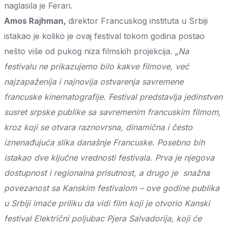
naglasila je Ferari.
Amos Rajhman,
direktor Francuskog instituta u Srbiji
istakao je koliko je ovaj festival tokom godina postao
nešto više od pukog niza filmskih projekcija. „
Na
festivalu ne prikazujemo bilo kakve filmove, već
najzapaženija i najnovija ostvarenja savremene
francuske kinematografije. Festival predstavlja jedinstven
susret srpske publike sa savremenim francuskim filmom,
kroz koji se otvara raznovrsna, dinamična i često
iznenađujuća slika današnje Francuske. Posebno bih
istakao dve ključne vrednosti festivala. Prva je njegova
dostupnost i regionalna prisutnost, a drugo je snažna
povezanost sa Kanskim festivalom – ove godine publika
u Srbiji imaće priliku da vidi film koji je otvorio Kanski
festival Električni poljubac Pjera Salvadorija, koji će