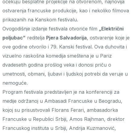
očekuju besplatne projekcije na otvorenom, najnovija
ostvarenja francuske produkcije, kao i nekoliko filmova
prikazanih na Kanskom festivalu.
Ovogodišnje izdanje festivala otvoriće film
„Električni
poljubac”
reditelja
Pjera Salvadorija
, ostvarenje koje je
ove godine otvorilo i 79. Kanski festival. Ova duhovita i
vizuelno raskošna komedija smeštena je u Pariz
dvadesetih godina prošlog veka i donosi priču o
umetnosti, obmani, ljubavi i ljudskoj potrebi da veruje u
nemoguće.
Program festivala predstavljen je na konferenciji za
medije održanoj u Ambasadi Francuske u Beogradu,
kojoj su prisustvovali Florans Ferari, ambasadorka
Francuske u Republici Srbiji, Amos Rajhman, direktor
Francuskog instituta u Srbiji, Andrija Kuzmanović,