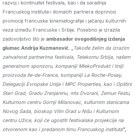
razvoj i kontinuitet festivala, kao i da saradnja
Francuskog instituta i domaćih partnera doprinosi
promociji francuske kinematografije i jačanju kulturnih
veza između Francuske i Srbije. Posebno je izrazila
zadovoljstvo što je
ambasador ovogodišnjeg izdanja
glumac Andrija Kuzmanović
. „
Takođe želim da izrazim
zahvalnost partnerima festivala, Telekomu Srbija, našem
generalnom sponzoru, kompaniji MlekoProdukt i liniji
proizvoda Ile-de-France, kompaniji La Roche-Posay,
Delegaciji Evropske Unije i MPC Properties, kao i Opštini
Stari Grad, Gradu Zrenjaninu, mts Dvorani, Zemun Festu,
Kulturnom centru Gornji Milanovac, kulturnim stanicama
Novog Sada, bioskop Vilin Grad u Nišu i Kulturnom
centru Užice, koji će ugostiti festivalske projekcije na
otvorenom kao i predanom timu Francuskog instituta
”,