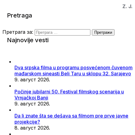
Z. J.
Pretraga
Претрага за:
Najnovije vesti
Dva srpska filma u programu posvećenom čuvenom
mađarskom sineasti Beli Taru u sklopu 32. Sarajevo
9. август 2026.
Počinje jubilarni 50. Festival filmskog scenarija u
Vrnjačkoj Banji
9. август 2026.
Da li znate šta se dešava sa filmom pre prve javne
projekcije?
8. август 2026.