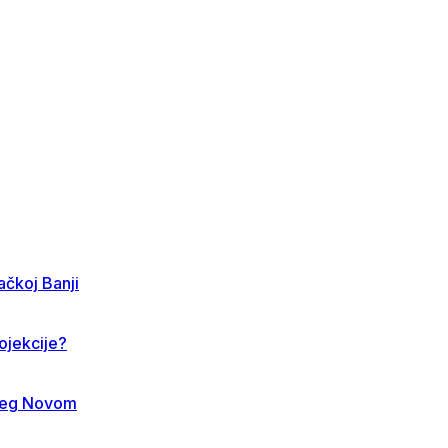
jačkoj Banji
ojekcije?
rceg Novom