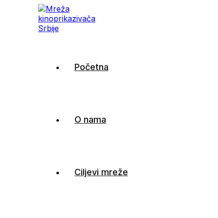
Mreža kinoprikazivača Sr
Početna
O nama
Ciljevi mreže