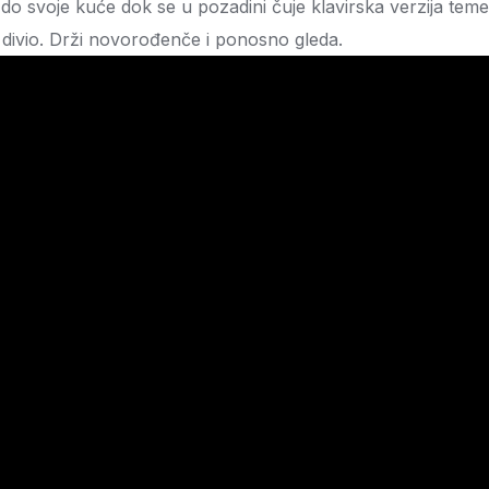
 do svoje kuće dok se u pozadini čuje klavirska verzija tem
 divio. Drži novorođenče i ponosno gleda.