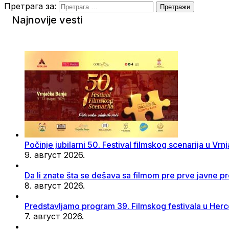
Претрага за:
Najnovije vesti
Počinje jubilarni 50. Festival filmskog scenarija u Vrn
9. август 2026.
Da li znate šta se dešava sa filmom pre prve javne pr
8. август 2026.
Predstavljamo program 39. Filmskog festivala u He
7. август 2026.