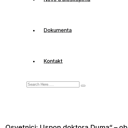
Dokumenta
Kontakt
„Osvetnici: Uspon doktora Duma“ – obja