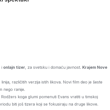
 i
onlajn tizer
, za svetsku i domaću javnost.
Krajem Nove
, različitih verzija istih likova. Novi film deo je šeste
 nego ranije.
v Rodžers koga glumi pomenuti Evans vratiti u timskoj
du biti još tizera koji se fokusiraju na druge likove.