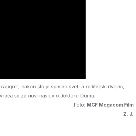
 igre“, nakon što je spasao svet, a rediteljski dvojac,
e, vraća se za novi naslov o doktoru Dumu.
Foto:
MCF Megacom Film
Z. J.