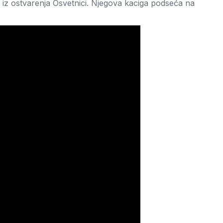
e iz ostvarenja Osvetnici. Njegova kaciga podseća na