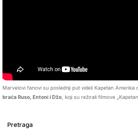
Marvelovi fanovi su poslednji put videli Kapetan Amerika o
braća Ruso, Entoni i Džo
, koji su režirali filmove „Kapet
Pretraga