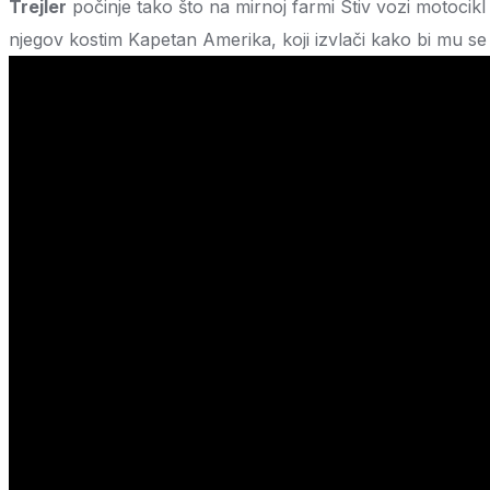
Trejler
počinje tako što na mirnoj farmi Stiv vozi motocikl
njegov kostim Kapetan Amerika, koji izvlači kako bi mu se