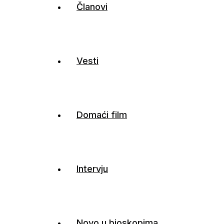
Članovi
Vesti
Domaći film
Intervju
Novo u bioskopima