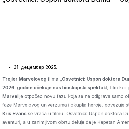
31. децембар 2025.
Trejler Marvelovog
filma
„Osvetnici: Uspon doktora D
2026. godine očekuje nas bioskopski spektak
l, film koj
Marvel
je otpočeo novu fazu koja se ne odigrava samo oko j
faze Marvelovog univerzuma i okuplja heroje, povezuje s
Kris Evans
se vraća u filmu „Osvetnici: Uspon doktora Dum
avanturi, a u zanimljivom obrtu deluje da je Kapetan Ameri