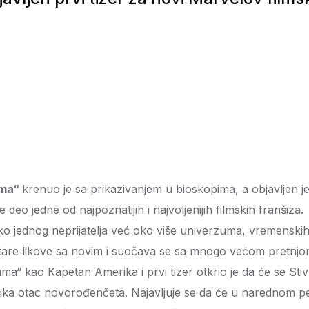
uma“
krenuo je sa prikazivanjem u bioskopima, a objavljen je
i je deo jedne od najpoznatijih i najvoljenijih filmskih franšiza.
ednog neprijatelja već oko više univerzuma, vremenskih linija
tare likove sa novim i suočava se sa mnogo većom pretnjom
a“ kao Kapetan Amerika i prvi tizer otkrio je da će se Sti
ka otac novorođenčeta. Najavljuje se da će u narednom perio