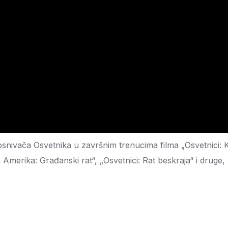
snivača Osvetnika u završnim trenucima filma „Osvetnici: Kraj
an Amerika: Građanski rat“, „Osvetnici: Rat beskraja“ i drug