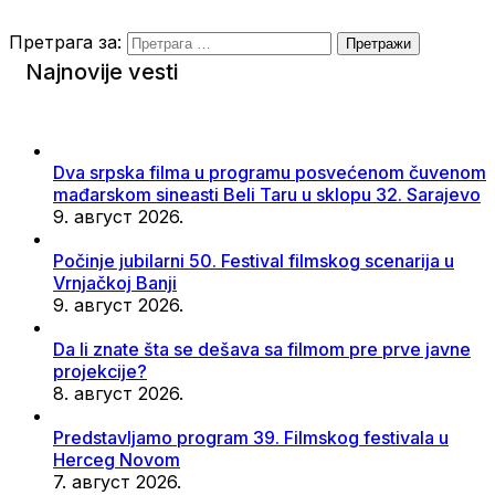
Претрага за:
Najnovije vesti
Dva srpska filma u programu posvećenom čuvenom
mađarskom sineasti Beli Taru u sklopu 32. Sarajevo
9. август 2026.
Počinje jubilarni 50. Festival filmskog scenarija u
Vrnjačkoj Banji
9. август 2026.
Da li znate šta se dešava sa filmom pre prve javne
projekcije?
8. август 2026.
Predstavljamo program 39. Filmskog festivala u
Herceg Novom
7. август 2026.