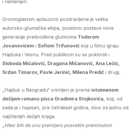
i namenjen.
Gromoglasnim aplauzom pozdravljena je velika
autorsko-glumačka ekipa, posebno postava nove
generacije predvođena glumcima
Todorom
Jovanovićem
i
Sofiom Trifunović
koji u filmu igraju
Hajduka i Vesnu. Pred publikom su se poklonili i
Sloboda Mićalović, Dragana Mičanović, Ana Lečić,
Srđan Timarov, Pavle Jerinić, Milena Predič
i drugi.
„Hajduk u Beogradu“ snimljen je prema
istoimenom
dečijem romanu pisca Gradimira Stojkovića
, koji, od
kada je i napisan, pre četrdeset godina, slovi za jednu od
najčitanijih dečijih knjiga.
„
Hteo bih da ovu premijeru posvetim preminulom