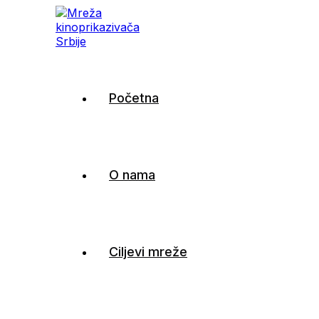
Mreža kinoprikazivača
Početna
Srbije
O nama
Ciljevi mreže