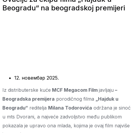
Beogradu“ na beogradskoj premijeri
12. новембар 2025.
Iz distributerske kuće
MCF Megacom Film
javljaju
–
Beogradska premijera
porodičnog filma
„Hajduk u
Beogradu“
reditelja
Milana Todorovića
održana je sinoć
u mts Dvorani, a najveće zadvoljstvo među publikom
pokazala je upravo ona mlada, kojima je ovaj film najviše