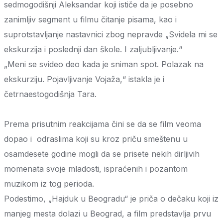
sedmogodišnji Aleksandar koji ističe da je posebno
zanimljiv segment u filmu čitanje pisama, kao i
suprotstavljanje nastavnici zbog nepravde „Svidela mi se
ekskurzija i poslednji dan škole. I zaljubljivanje.“
„Meni se svideo deo kada je sniman spot. Polazak na
ekskurziju. Pojavljivanje Vojaža,“ istakla je i
četrnaestogodišnja Tara.
Prema prisutnim reakcijama čini se da se film veoma
dopao i odraslima koji su kroz priču smeštenu u
osamdesete godine mogli da se prisete nekih dirljivih
momenata svoje mladosti, ispraćenih i pozantom
muzikom iz tog perioda.
Podestimo, „Hajduk u Beogradu“ je priča o dečaku koji iz
manjeg mesta dolazi u Beograd, a film predstavlja prvu