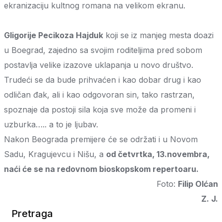
ekranizaciju kultnog romana na velikom ekranu.
Gligorije Pecikoza Hajduk
koji se iz manjeg mesta doazi
u Boegrad, zajedno sa svojim roditeljima pred sobom
postavlja velike izazove uklapanja u novo društvo.
Trudeći se da bude prihvaćen i kao dobar drug i kao
odličan đak, ali i kao odgovoran sin, tako rastrzan,
spoznaje da postoji sila koja sve može da promeni i
uzburka….. a to je ljubav.
Nakon Beograda premijere će se održati i u Novom
Sadu, Kragujevcu i Nišu, a
od četvrtka, 13.novembra,
naći će se na redovnom bioskopskom repertoaru.
Foto:
Filip Olćan
Z. J.
Pretraga