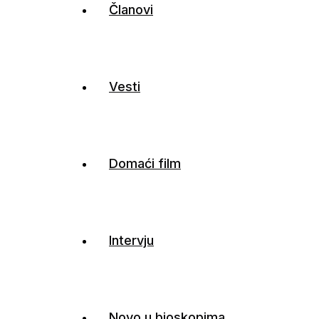
Članovi
Vesti
Domaći film
Intervju
Novo u bioskopima