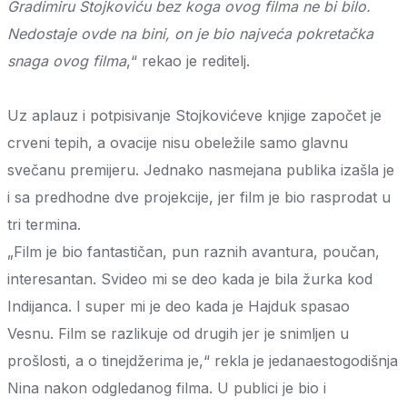
Gradimiru Stojkoviću bez koga ovog filma ne bi bilo.
Nedostaje ovde na bini, on je bio najveća pokretačka
snaga ovog filma
,“ rekao je reditelj.
Uz aplauz i potpisivanje Stojkovićeve knjige započet je
crveni tepih, a ovacije nisu obeležile samo glavnu
svečanu premijeru. Jednako nasmejana publika izašla je
i sa predhodne dve projekcije, jer film je bio rasprodat u
tri termina.
„Film je bio fantastičan, pun raznih avantura, poučan,
interesantan. Svideo mi se deo kada je bila žurka kod
Indijanca. I super mi je deo kada je Hajduk spasao
Vesnu. Film se razlikuje od drugih jer je snimljen u
prošlosti, a o tinejdžerima je,“ rekla je jedanaestogodišnja
Nina nakon odgledanog filma. U publici je bio i