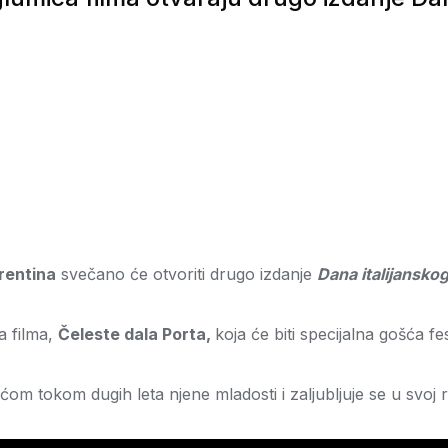
rentina
svečano će otvoriti drugo izdanje
Dana italijanskog
a filma,
Čeleste dala Porta,
koja će biti specijalna gošća fe
 tokom dugih leta njene mladosti i zaljubljuje se u svoj r