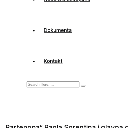
Dokumenta
Kontakt
„Partenopa“ Paola Sorentina i glavna g