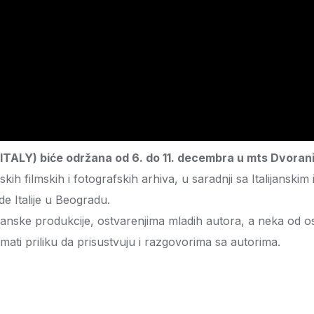
ITALY) biće održana od 6. do 11. decembra u mts Dvorani
skih filmskih i fotografskih arhiva, u saradnji sa Italijans
e Italije u Beogradu.
alijanske produkcije, ostvarenjima mladih autora, a neka od o
imati priliku da prisustvuju i razgovorima sa autorima.