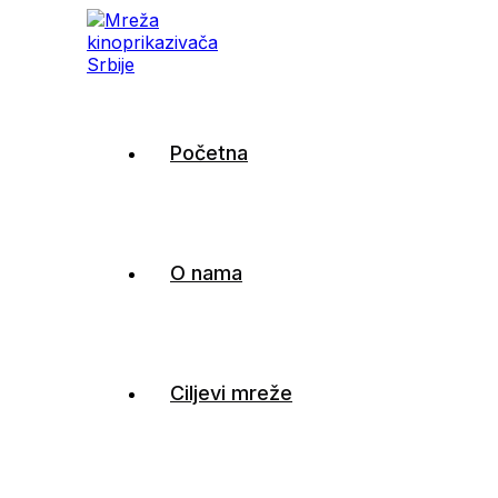
Mreža kinoprikazivača Sr
Početna
O nama
Ciljevi mreže