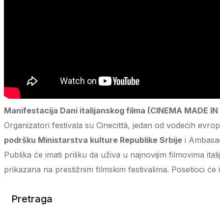
Manifestacija Dani italijanskog filma (CINEMA MADE IN 
Organizatori festivala su Cinecittà, jedan od vodećih evrop
podršku Ministarstva kulture Republike Srbije
i Ambasad
Publika će imati priliku da uživa u najnovijim filmovima it
prikazana na prestižnim filmskim festivalima. Posetioci će 
Pretraga