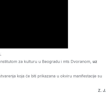
.
kim institutom za kulturu u Beogradu i mts Dvoranom,
uz
stvarenja koja će biti prikazana u okviru manifestacije su
Z. J.