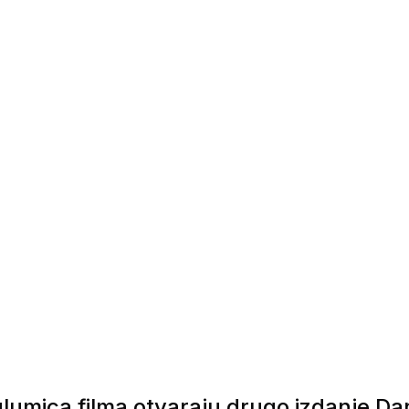
lumica filma otvaraju drugo izdanje Da