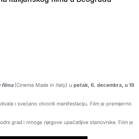
 filma
(Cinema Made in Italy) u
petak, 6. decembra, u 19
stivala i svečano otvoriti manifestaciju. Film je premijerno
odni grad i mnoge njegove upečatljive stanovnike. Film je