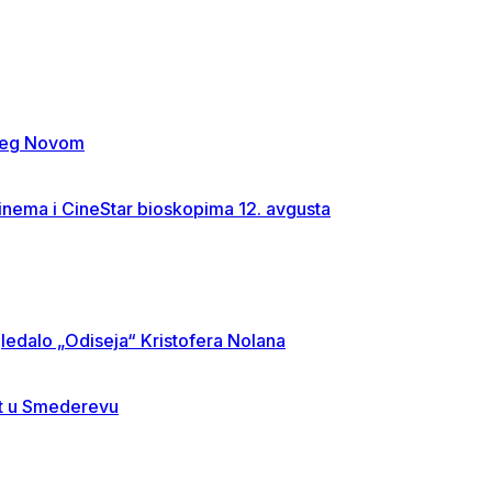
rceg Novom
Cinema i CineStar bioskopima 12. avgusta
gledalo „Odiseja“ Kristofera Nolana
st u Smederevu