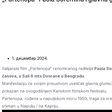
1. децембар 2024.
Italijanski film „Partenopa“ renomiranog reditelja
Paola So
časova, u Sali 6 mts Dvorane u Beogradu
.
Manifestaciju će svojim prisustvom uveličati glavna glumic
prikazan na ovogodišnjem Kanskom filmskom festivalu.
Partenopa, rođena u napuljskom moru 1950, traga za srećom
sniman u Napulju i na Kapriju.