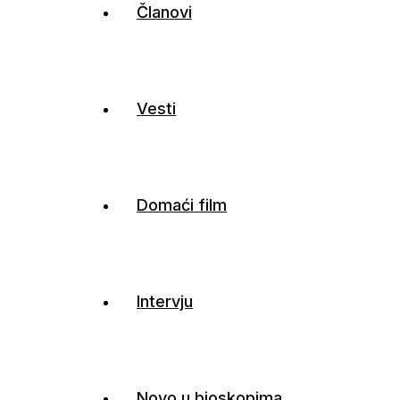
Članovi
Vesti
Domaći film
Intervju
Novo u bioskopima