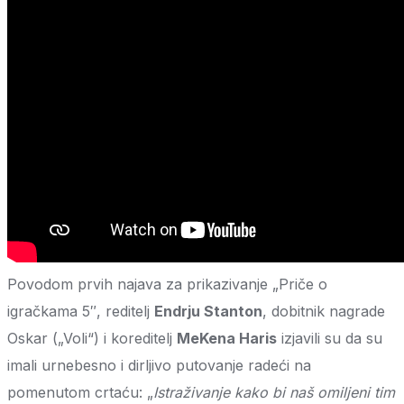
Povodom prvih najava za prikazivanje „Priče o
igračkama 5″, reditelj
Endrju Stanton
, dobitnik nagrade
Oskar („Voli“) i koreditelj
MeKena Haris
izjavili su da su
imali urnebesno i dirljivo putovanje radeći na
pomenutom crtaću: „
Istraživanje kako bi naš omiljeni tim