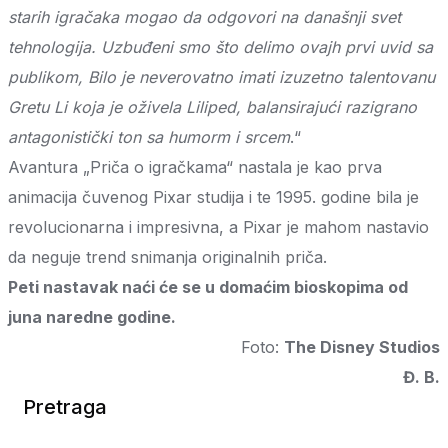
starih igračaka mogao da odgovori na današnji svet
tehnologija. Uzbuđeni smo što delimo ovajh prvi uvid sa
publikom, Bilo je neverovatno imati izuzetno talentovanu
Gretu Li koja je oživela Liliped, balansirajući razigrano
antagonistički ton sa humorm i srcem
.“
Avantura „Priča o igračkama“ nastala je kao prva
animacija čuvenog Pixar studija i te 1995. godine bila je
revolucionarna i impresivna, a Pixar je mahom nastavio
da neguje trend snimanja originalnih priča.
Peti nastavak naći će se u domaćim bioskopima od
juna naredne godine.
Foto:
The Disney Studios
Đ. B.
Pretraga