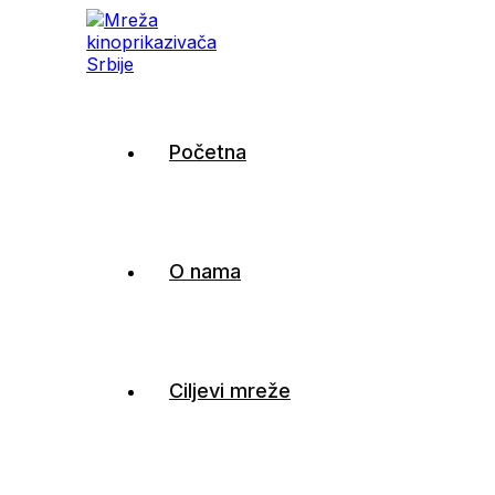
Mreža kinoprikazivača
Početna
Srbije
O nama
Ciljevi mreže