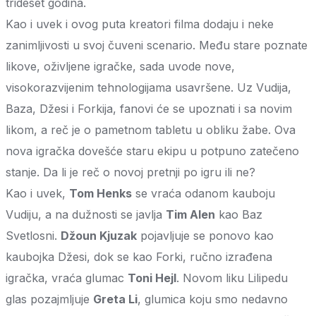
trideset godina.
Kao i uvek i ovog puta kreatori filma dodaju i neke
zanimljivosti u svoj čuveni scenario. Među stare poznate
likove, oživljene igračke, sada uvode nove,
visokorazvijenim tehnologijama usavršene. Uz Vudija,
Baza, Džesi i Forkija, fanovi će se upoznati i sa novim
likom, a reč je o pametnom tabletu u obliku žabe. Ova
nova igračka dovešće staru ekipu u potpuno zatečeno
stanje. Da li je reč o novoj pretnji po igru ili ne?
Kao i uvek,
Tom Henks
se vraća odanom kauboju
Vudiju, a na dužnosti se javlja
Tim Alen
kao Baz
Svetlosni.
Džoun Kjuzak
pojavljuje se ponovo kao
kaubojka Džesi, dok se kao Forki, ručno izrađena
igračka, vraća glumac
Toni Hejl
. Novom liku Lilipedu
glas pozajmljuje
Greta Li
, glumica koju smo nedavno