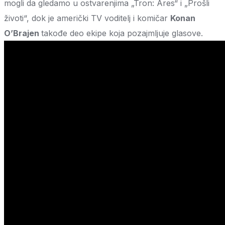
mogli da gledamo u ostvarenjima „Tron: Ares“ i „Prošli
životi“, dok je američki TV voditelj i komičar
Konan
O’Brajen
takođe deo ekipe koja pozajmljuje glasove.