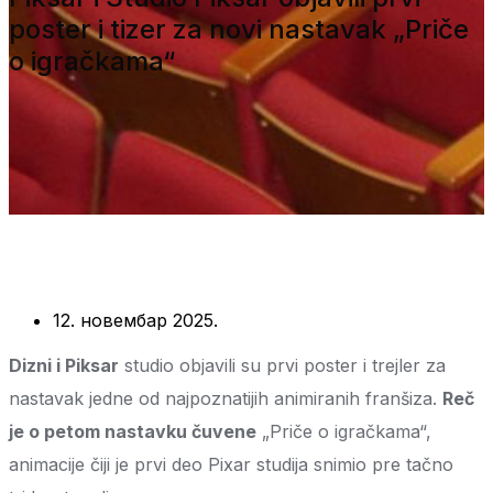
poster i tizer za novi nastavak „Priče
o igračkama“
12. новембар 2025.
Dizni i Piksar
studio objavili su prvi poster i trejler za
nastavak jedne od najpoznatijih animiranih franšiza.
Reč
je o petom nastavku čuvene
„Priče o igračkama“,
animacije čiji je prvi deo Pixar studija snimio pre tačno