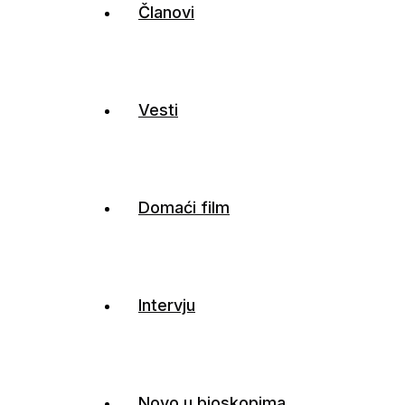
Članovi
Vesti
Domaći film
Intervju
Novo u bioskopima