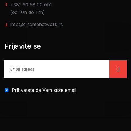
+381 60 58 00 091
(od 10h do 12h)
info@cinemanetwork.rs
Prijavite se
Prihvatate da Vam stiže email