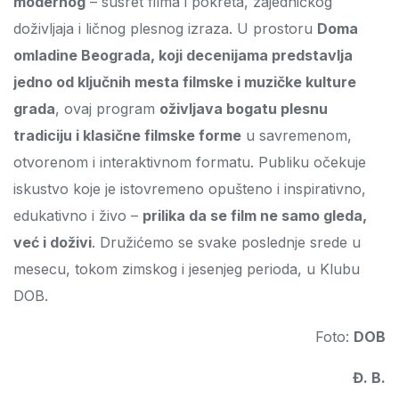
modernog
– susret filma i pokreta, zajedničkog
doživljaja i ličnog plesnog izraza. U prostoru
Doma
omladine Beograda, koji decenijama predstavlja
jedno od ključnih mesta filmske i muzičke kulture
grada
, ovaj program
oživljava bogatu plesnu
tradiciju i klasične filmske forme
u savremenom,
otvorenom i interaktivnom formatu. Publiku očekuje
iskustvo koje je istovremeno opušteno i inspirativno,
edukativno i živo –
prilika da se film ne samo gleda,
već i doživi
. Družićemo se svake poslednje srede u
mesecu, tokom zimskog i jesenjeg perioda, u Klubu
DOB.
Foto:
DOB
Đ. B.