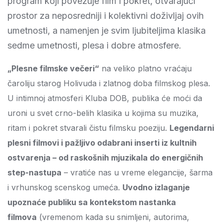
program koji povezuje film i pokret, otvarajući
prostor za neposredniji i kolektivni doživljaj ovih
umetnosti, a namenjen je svim ljubiteljima klasika
sedme umetnosti, plesa i dobre atmosfere.
„Plesne filmske večeri“
na veliko platno vraćaju
čaroliju starog Holivuda i zlatnog doba filmskog plesa.
U intimnoj atmosferi Kluba DOB, publika će moći da
uroni u svet crno-belih klasika u kojima su muzika,
ritam i pokret stvarali čistu filmsku poeziju.
Legendarni
plesni filmovi i pažljivo odabrani inserti iz kultnih
ostvarenja – od raskošnih mjuzikala do energičnih
step-nastupa
– vratiće nas u vreme elegancije, šarma
i vrhunskog scenskog umeća.
Uvodno izlaganje
upoznaće publiku sa kontekstom nastanka
filmova
(vremenom kada su snimljeni, autorima,