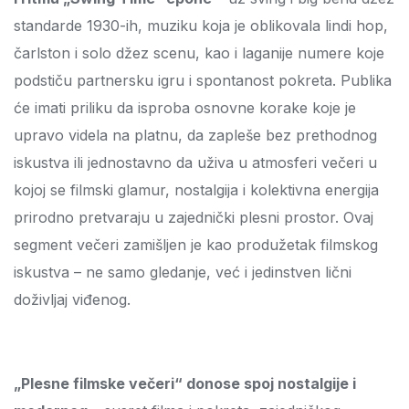
standarde 1930-ih, muziku koja je oblikovala lindi hop,
čarlston i solo džez scenu, kao i laganije numere koje
podstiču partnersku igru i spontanost pokreta. Publika
će imati priliku da isproba osnovne korake koje je
upravo videla na platnu, da zapleše bez prethodnog
iskustva ili jednostavno da uživa u atmosferi večeri u
kojoj se filmski glamur, nostalgija i kolektivna energija
prirodno pretvaraju u zajednički plesni prostor. Ovaj
segment večeri zamišljen je kao produžetak filmskog
iskustva – ne samo gledanje, već i jedinstven lični
doživljaj viđenog.
„Plesne filmske večeri“ donose spoj nostalgije i