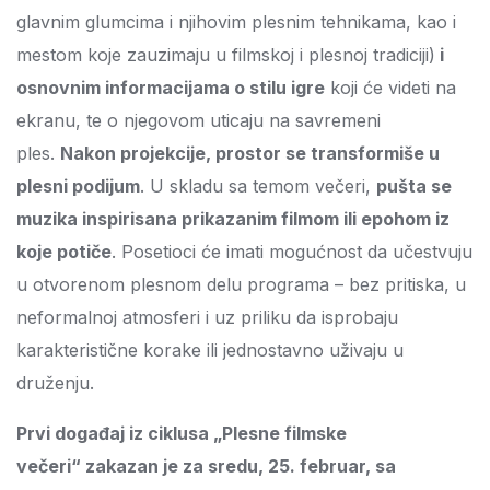
glavnim glumcima i njihovim plesnim tehnikama, kao i
mestom koje zauzimaju u filmskoj i plesnoj tradiciji)
i
osnovnim informacijama o stilu igre
koji će videti na
ekranu, te o njegovom uticaju na savremeni
ples.
Nakon projekcije, prostor se transformiše u
plesni podijum
. U skladu sa temom večeri,
pušta se
muzika inspirisana prikazanim filmom ili epohom iz
koje potiče
. Posetioci će imati mogućnost da učestvuju
u otvorenom plesnom delu programa – bez pritiska, u
neformalnoj atmosferi i uz priliku da isprobaju
karakteristične korake ili jednostavno uživaju u
druženju.
Prvi događaj iz ciklusa
„Plesne filmske
večeri“
zakazan je za sredu, 25. februar, sa