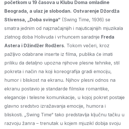
početkom u 19 časova u Klubu Doma omladine
Beograda, a ulaz je slobodan.
Ostvarenje Džordža
Stivensa, „Doba svinga“
(
Swing Time
, 1936) se
smatra jednim od najznačajnijih i najuticajnijih mjuzikala
zlatnog doba Holivuda i vrhuncem saradnje
Freda
Astera i Džindžer Rodžers
. Tokom večeri, kroz
pažljivo odabrane inserte iz filma, publika će imati
priliku da detaljno upozna njihove plesne tehnike, stil
pokreta i način na koji koreografija gradi emociju,
humor i bliskost na ekranu.
Njihov plesni odnos na
ekranu postavio je standarde filmske romantike,
elegancije i telesne komunikacije, u kojoj pokret postaje
glavno sredstvo izražavanja emocije, humora i
bliskosti.
„
Swing Time
“ tako predstavlja ključnu tačku u
razvoju žanra – trenutak u kojem mjuzikl dobija svoju