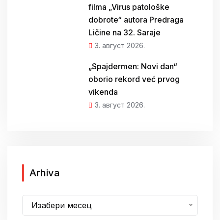
filma „Virus patološke
dobrote“ autora Predraga
Ličine na 32. Saraje
3. август 2026.
„Spajdermen: Novi dan“
oborio rekord već prvog
vikenda
3. август 2026.
A
Arhiva
r
h
Изабери месец
i