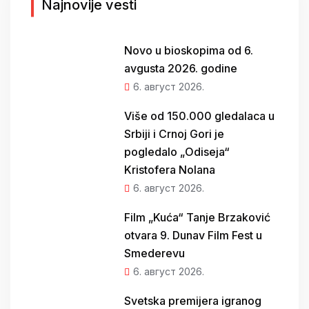
а
Najnovije vesti
:
Novo u bioskopima od 6.
avgusta 2026. godine
6. август 2026.
Više od 150.000 gledalaca u
Srbiji i Crnoj Gori je
pogledalo „Odiseja“
Kristofera Nolana
6. август 2026.
Film „Kuća“ Tanje Brzaković
otvara 9. Dunav Film Fest u
Smederevu
6. август 2026.
Svetska premijera igranog