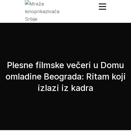
Mreža Kinoprikazivača
Srbije
Plesne filmske večeri u Domu
omladine Beograda: Ritam koji
izlazi iz kadra