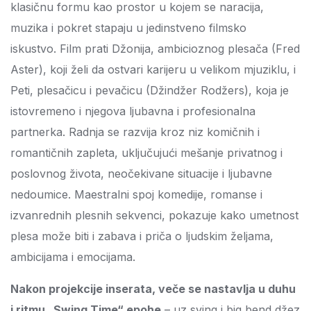
klasičnu formu kao prostor u kojem se naracija,
muzika i pokret stapaju u jedinstveno filmsko
iskustvo.
Film prati Džonija, ambicioznog plesača (Fred
Aster), koji želi da ostvari karijeru u velikom mjuziklu, i
Peti, plesačicu i pevačicu (Džindžer Rodžers), koja je
istovremeno i njegova ljubavna i profesionalna
partnerka. Radnja se razvija kroz niz komičnih i
romantičnih zapleta, uključujući mešanje privatnog i
poslovnog života, neočekivane situacije i ljubavne
nedoumice.
Maestralni spoj komedije, romanse i
izvanrednih plesnih sekvenci, pokazuje kako umetnost
plesa može biti i zabava i priča o ljudskim željama,
ambicijama i emocijama.
Nakon projekcije inserata, veče se nastavlja u duhu
i ritmu „
Swing Time
“ epohe
– uz sving i big bend džez