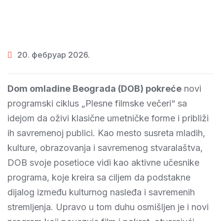
20. фебруар 2026.
Dom omladine Beograda (DOB)
pokreće
novi
programski ciklus „Plesne filmske večeri“ sa
idejom da oživi klasične umetničke forme i približi
ih savremenoj publici. Kao mesto susreta mladih,
kulture, obrazovanja i savremenog stvaralaštva,
DOB svoje posetioce vidi kao aktivne učesnike
programa, koje kreira sa ciljem da podstakne
dijalog između kulturnog nasleđa i savremenih
stremljenja. Upravo u tom duhu osmišljen je i novi