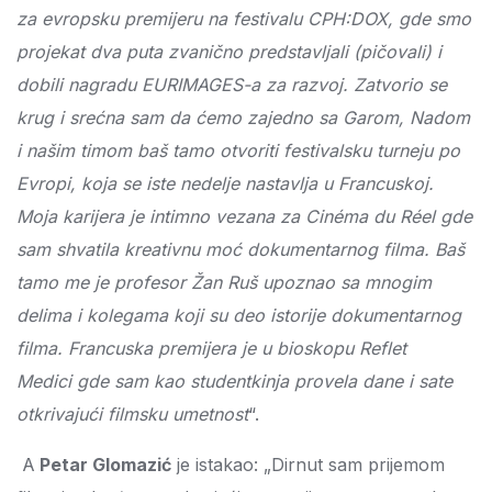
za evropsku premijeru na festivalu CPH:DOX, gde smo
projekat dva puta zvanično predstavljali (pič
ovali)
i
dobili nagradu EURIMAGES-a za razvoj. Zatvorio se
krug i srećna sam da ćemo zajedno sa Garom, Nadom
i našim timom baš tamo otvoriti festivalsku turneju po
Evropi, koja se iste nedelje nastavlja u Francuskoj.
Moja karijera je intimno vezana za Cinéma du Réel gde
sam shvatila kreativnu moć dokumentarnog filma. Baš
tamo me je profesor Žan Ruš upoznao sa mnogim
delima i kolegama koji su deo istorije dokumentarnog
filma. Francuska premijera je u bioskopu Reflet
Medici gde sam kao studentkinja provela dane i sate
otkrivajući filmsku umetnost
“.
A
Petar Glomazić
je istakao: „Dirnut sam prijemom