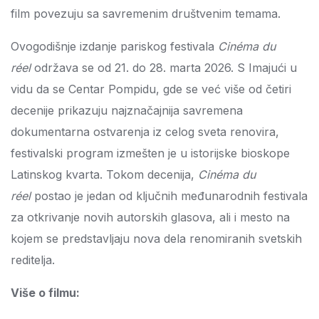
film povezuju sa savremenim društvenim temama.
Ovogodišnje izdanje pariskog festivala
Cinéma du
réel
održava se od 21. do 28. marta 2026. S Imajući u
vidu da se Centar Pompidu, gde se već više od četiri
decenije prikazuju najznačajnija savremena
dokumentarna ostvarenja iz celog sveta renovira,
festivalski program izmešten je u istorijske bioskope
Latinskog kvarta. Tokom decenija,
Cinéma du
réel
postao je jedan od ključnih međunarodnih festivala
za otkrivanje novih autorskih
glasova, ali i mesto na
kojem se predstavljaju nova dela renomiranih svetskih
reditelja.
Više o filmu: