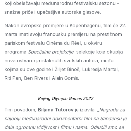
koji obeležavaju međunarodnu festivalsku sezonu –
snažne priče i upečatljive autorske glasove.
Nakon evropske premijere u Kopenhagenu, film će 22.
marta imati svoju francusku premijeru na prestižnom
pariskom festivalu
Cinéma du Réel, u okviru
programa
Specijalne projekcije
, selekcije koja okuplja
nova ostvarenja istaknutih svetskih autora, među
kojima su ove godine i Žilijet Binoš, Lukresija Martel,
Riti Pan, Ben Rivers i
Alain Gomis
.
Beijing Olympic Games 2022
Tim povodom,
Biljana Tutorov
je izjavila: „
Nagrada za
najbolji međunarodni dokumentarni film na Sandensu je
dala ogromnu vidljivost i filmu i nama. Odlučili smo se