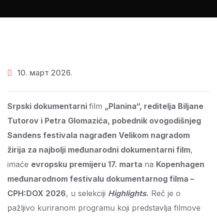
10. март 2026.
Srpski dokumentarni
film
„Planina“, reditelja Biljane
Tutorov i Petra Glomazića, pobednik ovogodišnjeg
Sandens festivala nagrađen Velikom nagradom
žirija za najbolji međunarodni dokumentarni film
,
imaće
evropsku premijeru 17. marta
na
Kopenhagen
međunarodnom festivalu dokumentarnog filma –
CPH:DOX 2026
, u selekciji
Highlights
.
Reč je o
pažljivo kuriranom programu koji predstavlja filmove