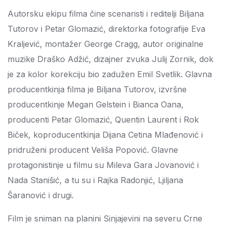
Autorsku ekipu filma čine scenaristi i reditelji Biljana
Tutorov i Petar Glomazić, direktorka fotografije Eva
Kraljević, montažer George Cragg, autor originalne
muzike Draško Adžić, dizajner zvuka Julij Zornik, dok
je za kolor korekciju bio zadužen Emil Svetlik. Glavna
producentkinja filma je Biljana Tutorov, izvršne
producentkinje Megan Gelstein i Bianca Oana,
producenti Petar Glomazić, Quentin Laurent i Rok
Biček, koproducentkinja Dijana Cetina Mlađenović i
pridruženi producent Veliša Popović. Glavne
protagonistinje u filmu su Mileva Gara Jovanović i
Nada Stanišić, a tu su i Rajka Radonjić, Ljiljana
Šaranović i drugi.
Film je sniman na planini Sinjajevini na severu Crne