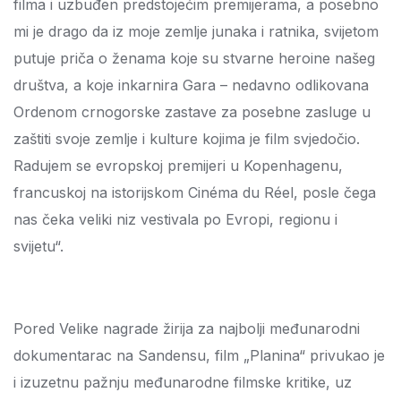
filma i uzbuđen predstojećim premijerama, a posebno
mi je drago da iz moje zemlje junaka i ratnika, svijetom
putuje priča o ženama koje su stvarne heroine našeg
društva, a koje inkarnira Gara – nedavno odlikovana
Ordenom crnogorske zastave za posebne zasluge u
zaštiti svoje zemlje i kulture kojima je film svjedočio.
Radujem se evropskoj premijeri u Kopenhagenu,
francuskoj na istorijskom Cinéma du Réel, posle čega
nas čeka veliki niz vestivala po Evropi, regionu i
svijetu“.
Pored Velike nagrade žirija za najbolji međunarodni
dokumentarac na Sandensu, film „Planina“ privukao je
i izuzetnu pažnju međunarodne filmske kritike, uz