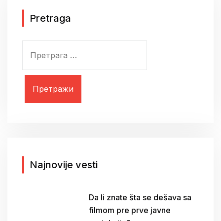
Pretraga
П
р
е
т
р
а
г
а
з
а
Najnovije vesti
:
Da li znate šta se dešava sa
filmom pre prve javne