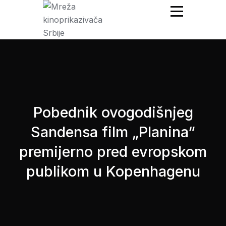
Mreža Kinoprikazivača
Srbije
Pobednik ovogodišnjeg
Sandensa film „Planina“
premijerno pred evropskom
publikom u Kopenhagenu