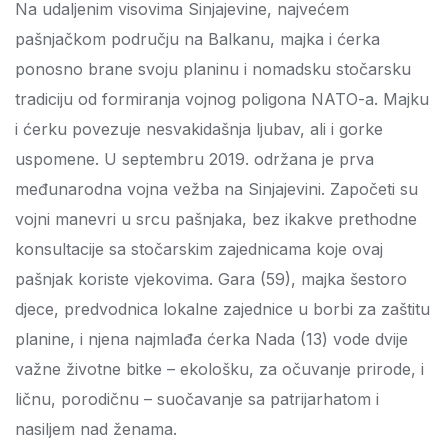
Na udaljenim visovima Sinjajevine, najvećem
pašnjačkom području na Balkanu, majka i ćerka
ponosno brane svoju planinu i nomadsku stočarsku
tradiciju od formiranja vojnog poligona NATO-a. Majku
i ćerku povezuje nesvakidašnja ljubav, ali i gorke
uspomene.
U septembru 2019. održana je prva
međunarodna vojna vežba na Sinjajevini. Započeti su
vojni manevri u srcu pašnjaka, bez ikakve prethodne
konsultacije sa stočarskim zajednicama koje ovaj
pašnjak koriste vjekovima. Gara (59), majka šestoro
djece, predvodnica lokalne zajednice u borbi za zaštitu
planine, i njena najmlađa ćerka Nada (13) vode dvije
važne životne bitke – ekološku, za očuvanje prirode, i
ličnu, porodičnu – suočavanje sa patrijarhatom i
nasiljem nad ženama.