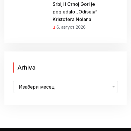
Srbiji i Crnoj Gori je
pogledalo „Odiseja“
Kristofera Nolana
6. август 2026.
A
Arhiva
r
h
Изабери месец
i
v
a