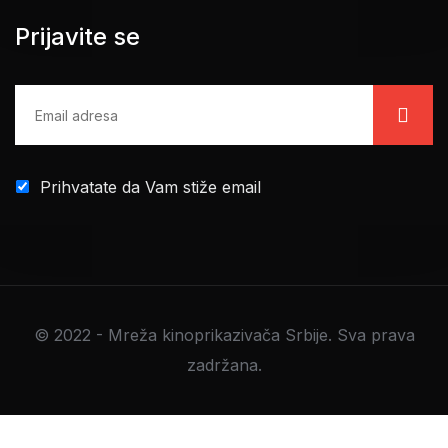
Prijavite se
Prihvatate da Vam stiže email
© 2022 - Mreža kinoprikazivača Srbije. Sva prava
zadržana.