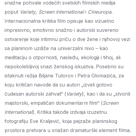
snažne pohvale vodećih svetskih filmskih medija
poput
Variety
,
Screen International
i
Cineuropa
.
Internacionalna kritika film opisuje kao vizuelno
impresivno, emotivno snažno i autorski suvereno
ostvarenje koje intimnu priču o dve žene i njihovoj vezi
sa planinom uzdiže na univerzalni nivo – kao
meditaciju o otpornosti, nasleđu, ekologiji i tihoj, ali
nepokolebljivoj snazi ženskog iskustva. Posebno su
istaknuti režija Biljane Tutorov i Petra Glomazića, za
koju kritičari navode da su autori „izveli gotovo
čudesan autorski zahvat“ (
Variety
), kao i da su „stvorili
majstorski, empatičan dokumentarni film“ (
Screen
International
). Kritika takođe izdvaja izuzetnu
fotografiju Eve Kraljević, koja pejzaže planinskog
prostora pretvara u snažan dramaturški element filma.