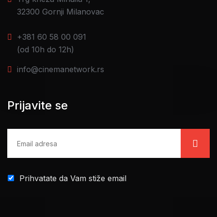
32300 Gornji Milanovac
+381 60 58 00 091
(od 10h do 12h)
info@cinemanetwork.rs
Prijavite se
Prihvatate da Vam stiže email