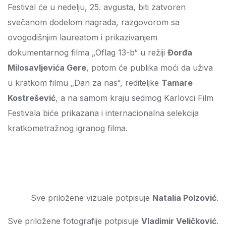
Festival će u nedelju, 25. avgusta, biti zatvoren
svečanom dodelom nagrada, razgovorom sa
ovogodišnjim laureatom i prikazivanjem
dokumentarnog filma „Oflag 13-b“ u režiji
Đorđa
Milosavljevića Gere
, potom će publika moći da uživa
u kratkom filmu „Dan za nas“, rediteljke
Tamare
Kostrešević
, a na samom kraju sedmog Karlovci Film
Festivala biće prikazana i internacionalna selekcija
kratkometražnog igranog filma.
Sve priložene vizuale potpisuje
Natalia Polzović
.
Sve priložene fotografije potpisuje
Vladimir Veličković
.