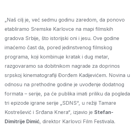
„Naš cilj je, već sedmu godinu zaredom, da ponovo
etabliramo Sremske Karlovce na mapi filmskih
gradova Srbije, što istorijski oni i jesu. Ove godine
imaćemo čast da, pored jedinstvenog filmskog
programa, koji kombinuje kratak i dug metar,
razgovaramo sa dobitnikom nagrade za doprinos
srpskoj kinematografiji Đorđem Kadijevićem. Novina u
odnosu na prethodne godine je uvođenje dodatnog
formata – serije, pa će publika imati priliku da pogleda
tri epizode igrane serije „SDNS“, u režiji Tamare
Kostrešević i Srđana Knera“
,
izjavio je
Stefan-
Dimitrije Dimić
, direktor Karlovci Film Festivala.