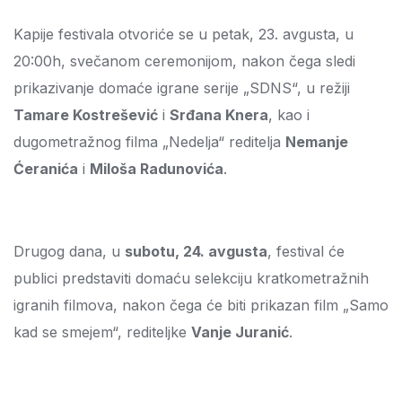
Kapije festivala otvoriće se u petak, 23. avgusta, u
20:00h, svečanom ceremonijom, nakon čega sledi
prikazivanje domaće igrane serije „SDNS“, u režiji
Tamare Kostrešević
i
Srđana Knera
, kao i
dugometražnog filma „Nedelja“ reditelja
Nemanje
Ćeranića
i
Miloša Radunovića
.
Drugog dana, u
subotu, 24. avgusta
, festival će
publici predstaviti domaću selekciju kratkometražnih
igranih filmova, nakon čega će biti prikazan film „Samo
kad se smejem“, rediteljke
Vanje Juranić
.