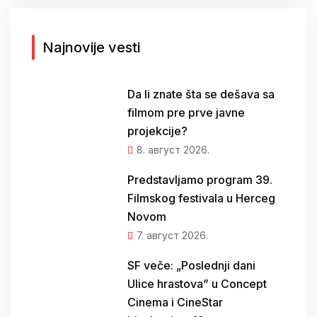
а
з
а
Najnovije vesti
:
Da li znate šta se dešava sa
filmom pre prve javne
projekcije?
8. август 2026.
Predstavljamo program 39.
Filmskog festivala u Herceg
Novom
7. август 2026.
SF veče: „Poslednji dani
Ulice hrastova” u Concept
Cinema i CineStar