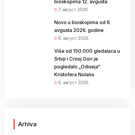
bioskopima 12. avgusta
7. август 2026.
Novo u bioskopima od 6.
avgusta 2026. godine
6. август 2026.
Više od 150.000 gledalaca u
Srbiji i Crnoj Gori je
pogledalo „Odiseja“
Kristofera Nolana
6. август 2026.
A
Arhiva
r