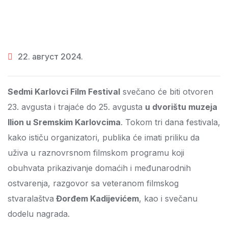
22. август 2024.
Sedmi Karlovci Film Festival
svečano će biti otvoren
23. avgusta i trajaće do 25. avgusta
u dvorištu muzeja
Ilion u Sremskim Karlovcima
. Tokom tri dana festivala,
kako ističu organizatori, publika će imati priliku da
uživa u raznovrsnom filmskom programu koji
obuhvata prikazivanje domaćih i međunarodnih
ostvarenja, razgovor sa veteranom filmskog
stvaralaštva
Đorđem Kadijevićem
, kao i svečanu
dodelu nagrada.