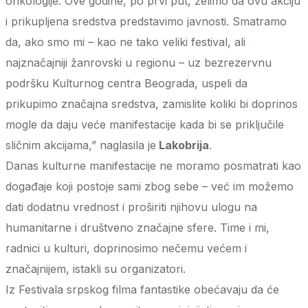
onkologije. Ove godine, po prvi put, želimo da ovu akciju
i prikupljena sredstva predstavimo javnosti. Smatramo
da, ako smo mi – kao ne tako veliki festival, ali
najznačajniji žanrovski u regionu – uz bezrezervnu
podršku Kulturnog centra Beograda, uspeli da
prikupimo značajna sredstva, zamislite koliki bi doprinos
mogle da daju veće manifestacije kada bi se priključile
sličnim akcijama,” naglasila je
Lakobrija
.
Danas kulturne manifestacije ne moramo posmatrati kao
događaje koji postoje sami zbog sebe – već im možemo
dati dodatnu vrednost i proširiti njihovu ulogu na
humanitarne i društveno značajne sfere. Time i mi,
radnici u kulturi, doprinosimo nečemu većem i
značajnijem, istakli su organizatori.
Iz Festivala srpskog filma fantastike obećavaju da će