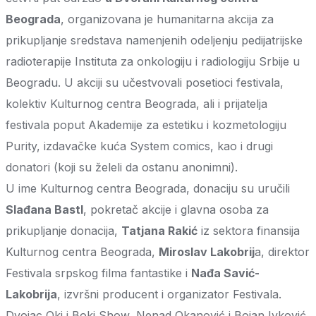
Beograda
, organizovana je humanitarna akcija za
prikupljanje sredstava namenjenih odeljenju pedijatrijske
radioterapije Instituta za onkologiju i radiologiju Srbije u
Beogradu. U akciji su učestvovali posetioci festivala,
kolektiv Kulturnog centra Beograda, ali i prijatelja
festivala poput Akademije za estetiku i kozmetologiju
Purity, izdavačke kuća System comics, kao i drugi
donatori (koji su želeli da ostanu anonimni).
U ime Kulturnog centra Beograda, donaciju su uručili
Slađana Bastl
, pokretač akcije i glavna osoba za
prikupljanje donacija,
Tatjana Rakić
iz sektora finansija
Kulturnog centra Beograda,
Miroslav Lakobrij
a, direktor
Festivala srpskog filma fantastike i
Nađa Savić-
Lakobrija
, izvršni producent i organizator Festivala.
Dvojac Oki i Boki Show, Nenad Okanović i Bojan Ivković,