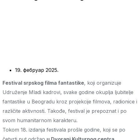
19. фебруар 2025.
Festival srpskog filma fantastike
, koji organizuje
Udruženje Mladi kadrovi, svake godine okuplja ljubitelje
fantastike u Beogradu kroz projekcije filmova, radionice i
različite aktivnosti. Takođe, festival je prepoznat i po
svom humanitarnom karakteru.
Tokom 18. izdanja festivala prošle godine, koji se po
četvrti put održao
u Dvorani Kulturnog centra