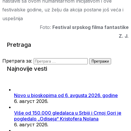
nastaviti sa ovom humanitarnom inicijativom i ove
festivalske godine, uz želju da akcija postane još veća i
uspešnija
Foto:
Festival srpskog filma fantastike
Z. J.
Pretraga
Претрага за:
Najnovije vesti
Novo u bioskopima od 6. avgusta 2026. godine
6. август 2026.
Više od 150.000 gledalaca u Srbiji i Crnoj Gori je
pogledalo „Odiseja“ Kristofera Nolana
6. август 2026.