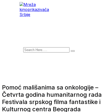
Mreža kinoprikazivača
Srbije
Pomoć mališanima sa onkologije –
Četvrta godina humanitarnog rada
Festivala srpskog filma fantastike i
Kulturnog centra Beograda