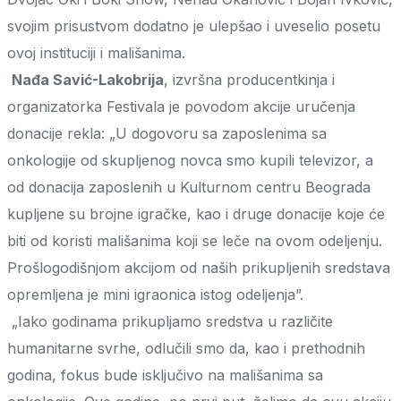
svojim prisustvom dodatno je ulepšao i uveselio posetu
ovoj instituciji i mališanima.
Nađa Savić-Lakobrija
, izvršna producentkinja i
organizatorka Festivala je povodom akcije uručenja
donacije rekla: „U dogovoru sa zaposlenima sa
onkologije od skupljenog novca smo kupili televizor, a
od donacija zaposlenih u Kulturnom centru Beograda
kupljene su brojne igračke, kao i druge donacije koje će
biti od koristi mališanima koji se leče na ovom odeljenju.
Prošlogodišnjom akcijom od naših prikupljenih sredstava
opremljena je mini igraonica istog odeljenja”.
„Iako godinama prikupljamo sredstva u različite
humanitarne svrhe, odlučili smo da, kao i prethodnih
godina, fokus bude isključivo na mališanima sa