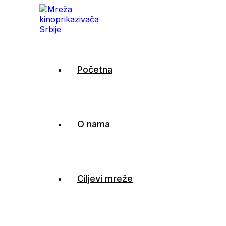
Mreža kinoprikazivača
Početna
Srbije
O nama
Ciljevi mreže