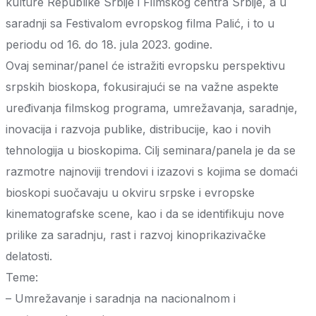
kulture Republike Srbije i Filmskog centra Srbije, a u
saradnji sa Festivalom evropskog filma Palić, i to u
periodu od 16. do 18. jula 2023. godine.
Ovaj seminar/panel će istražiti evropsku perspektivu
srpskih bioskopa, fokusirajući se na važne aspekte
uređivanja filmskog programa, umrežavanja, saradnje,
inovacija i razvoja publike, distribucije, kao i novih
tehnologija u bioskopima. Cilj seminara/panela je da se
razmotre najnoviji trendovi i izazovi s kojima se domaći
bioskopi suočavaju u okviru srpske i evropske
kinematografske scene, kao i da se identifikuju nove
prilike za saradnju, rast i razvoj kinoprikazivačke
delatosti.
Teme:
– Umrežavanje i saradnja na nacionalnom i