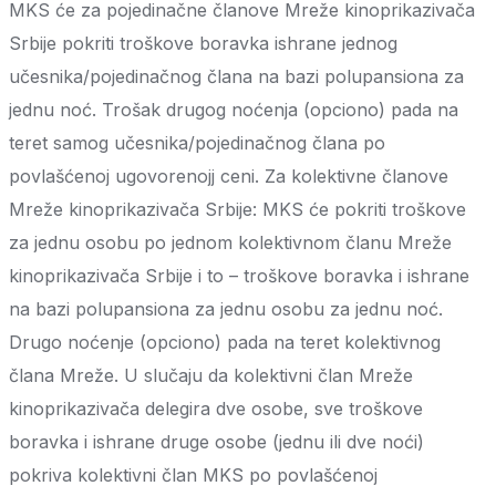
MKS će za pojedinačne članove Mreže kinoprikazivača
Srbije pokriti troškove boravka ishrane jednog
učesnika/pojedinačnog člana na bazi polupansiona za
jednu noć. Trošak drugog noćenja (opciono) pada na
teret samog učesnika/pojedinačnog člana po
povlašćenoj ugovorenojj ceni. Za kolektivne članove
Mreže kinoprikazivača Srbije: MKS će pokriti troškove
za jednu osobu po jednom kolektivnom članu Mreže
kinoprikazivača Srbije i to – troškove boravka i ishrane
na bazi polupansiona za jednu osobu za jednu noć.
Drugo noćenje (opciono) pada na teret kolektivnog
člana Mreže. U slučaju da kolektivni član Mreže
kinoprikazivača delegira dve osobe, sve troškove
boravka i ishrane druge osobe (jednu ili dve noći)
pokriva kolektivni član MKS po povlašćenoj