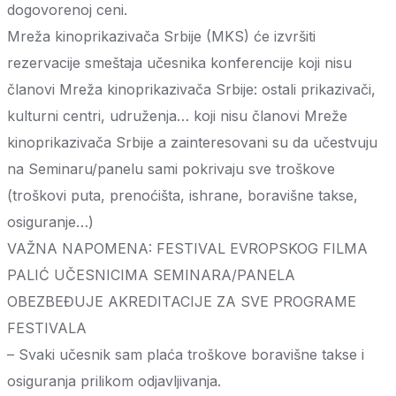
dogovorenoj ceni.
Mreža kinoprikazivača Srbije (MKS) će izvršiti
rezervacije smeštaja učesnika konferencije koji nisu
članovi Mreža kinoprikazivača Srbije: ostali prikazivači,
kulturni centri, udruženja… koji nisu članovi Mreže
kinoprikazivača Srbije a zainteresovani su da učestvuju
na Seminaru/panelu sami pokrivaju sve troškove
(troškovi puta, prenoćišta, ishrane, boravišne takse,
osiguranje…)
VAŽNA NAPOMENA: FESTIVAL EVROPSKOG FILMA
PALIĆ UČESNICIMA SEMINARA/PANELA
OBEZBEĐUJE AKREDITACIJE ZA SVE PROGRAME
FESTIVALA
– Svaki učesnik sam plaća troškove boravišne takse i
osiguranja prilikom odjavljivanja.