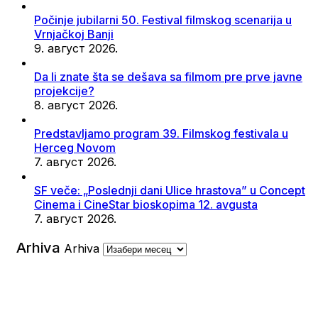
Počinje jubilarni 50. Festival filmskog scenarija u
Vrnjačkoj Banji
9. август 2026.
Da li znate šta se dešava sa filmom pre prve javne
projekcije?
8. август 2026.
Predstavljamo program 39. Filmskog festivala u
Herceg Novom
7. август 2026.
SF veče: „Poslednji dani Ulice hrastova” u Concept
Cinema i CineStar bioskopima 12. avgusta
7. август 2026.
Arhiva
Arhiva