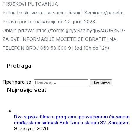
TROŠKOVI PUTOVANJA
Putne troškove snose sami učesnici Seminara/panela.
Prijavu poslati najkasnije do 22. juna 2023.
Onlajn prijava: https://forms.gle/yNsamyq6ysGURkKD7
ZA SVE INFORMACIJE MOŽETE SE OBRATITI NA
TELEFON BROJ 060 58 000 91 (od 10h do 12h)
Pretraga
Претрага за:
Najnovije vesti
Dva srpska filma u programu posvećenom čuvenom
mađarskom sineasti Beli Taru u sklopu 32. Sarajevo
9. август 2026.