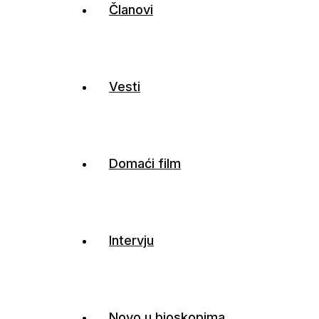
Članovi
Vesti
Domaći film
Intervju
Novo u bioskopima