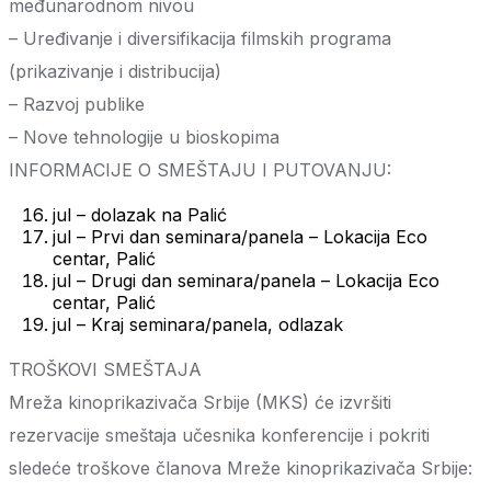
međunarodnom nivou
– Uređivanje i diversifikacija filmskih programa
(prikazivanje i distribucija)
– Razvoj publike
– Nove tehnologije u bioskopima
INFORMACIJE O SMEŠTAJU I PUTOVANJU:
jul – dolazak na Palić
jul – Prvi dan seminara/panela – Lokacija Eco
centar, Palić
jul – Drugi dan seminara/panela – Lokacija Eco
centar, Palić
jul – Kraj seminara/panela, odlazak
TROŠKOVI SMEŠTAJA
Mreža kinoprikazivača Srbije (MKS) će izvršiti
rezervacije smeštaja učesnika konferencije i pokriti
sledeće troškove članova Mreže kinoprikazivača Srbije: