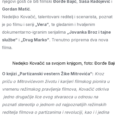
njegovi gosti će biti filmski
Đorđe Bajić
,
Saša Radojević
i
Gordan Matić
.
Nedeljko Kovačić, talentovani reditelj i scenarista, poznat
je po filmu i seriji
„Vera“
, te gledanim i hvaljenim
dokumentarno-igranim serijalima
„Jovanka Broz i tajne
službe“
i
„Drug Marko”
. Trenutno priprema dva nova
filma.
Nedejko Kovačić sa svojom knjigom, foto: Đorđe Baj
O knjizi „Partizanski vestern Žike Mitrovića“:
Kroz
priču o Mitrovićevom životu i karijeri filmskog pionira u
vremenu režimskog pravljenja filmova, Kovačić otkriva
jedno drugačije lice ovog stvaraoca u odnosu na
poznati stereotip o jednom od najpoznatijih režimskih
reditelja filmova o partizanima i revoluciji, kao i i jedina