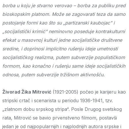
borba u koju je stvarno verovao – borba za publiku pred
bioskopskim platnom. Može se zagovarati teza da samo
postojanje formi kao što su „partizanski kaubojac” i
„socijalistički krimić” neminovno poseduje kontrakulturni
efekat u masovnoj kulturi jedne socijalističke društvene
sredine, i doprinosi implicitno rušenju ideje umetnosti
socijalističkog realizma, putem subverzije populističkom
formom, kao konačno i rušenju same ideje socijalističkih
odnosa, putem subverzije tržišnom aktivnošću.
Živorad Žika Mitrović
(1921-2005) počeo je karijeru kao
stripski crtač i scenarista u periodu 1936-1941, tzv.
„zlatnom dobu srpskog stripa“. Posle Drugog svetskog
rata, Mitrović se bavio prvenstveno filmom, postavši
jedan je od najpopularnijih i najplodnijih autora srpske i