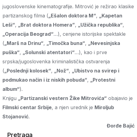
jugoslovenske kinematografije. Mitrović je režirao klasike
partizanskog filma (
„Ešalon doktora M“
,
„Kapetan
Leši“
,
„Brat doktora Homera”
,
„Užička republika“
,
„Operacija Beograd“
…), cenjene istorijske spektakle
(
„Marš na Drinu“
,
„Timočka buna“
,
„Nevesinjska
puška“
,
„Solunski atentatori“
…), kao i prve
srpska/jugoslovenka kriminalistička ostvarenja
(
„Poslednji kolosek“
,
„Nož“
,
„Ubistvo na svirep i
podmukao način i iz niskih pobuda“
,
„Protestni
album“
).
Knjigu
„Partizanski vestern Žike Mitrovića“
obajavio je
Filmski centar Srbije
, a njen urednik je
Miroljub
Stojanović
.
Đorđe Bajić
Pretraga