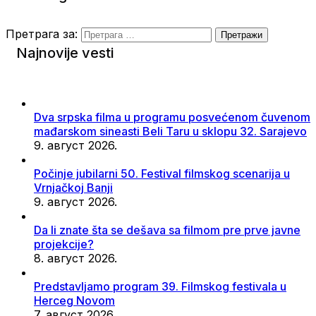
Претрага за:
Najnovije vesti
Dva srpska filma u programu posvećenom čuvenom
mađarskom sineasti Beli Taru u sklopu 32. Sarajevo
9. август 2026.
Počinje jubilarni 50. Festival filmskog scenarija u
Vrnjačkoj Banji
9. август 2026.
Da li znate šta se dešava sa filmom pre prve javne
projekcije?
8. август 2026.
Predstavljamo program 39. Filmskog festivala u
Herceg Novom
7. август 2026.