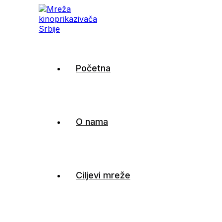
Mreža kinoprikazivača
Početna
Srbije
O nama
Ciljevi mreže