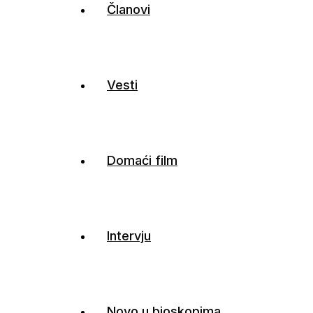
Članovi
Vesti
Domaći film
Intervju
Novo u bioskopima