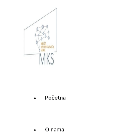
Mreža kinoprikazivača
Početna
Srbije
O nama