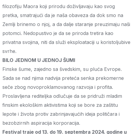
filozofiju Maora koji prirodu doživljavaju kao svog
pretka, smatrajući da je naša obaveza da dok smo na
Zemlji brinemo o njoj, a da dalje staranje preuzimaju naši
potomci. Nedopustivo je da se priroda tretira kao
privatna svojina, niti da služi eksploataciji u koristoljubive
svrhe.
BILO JEDNOM U JEDNOJ ŠUMI
Finske šume, zajedno sa švedskim, su pluća Evrope.
Sada se nad njima nadvija preteća senka prekomerne
seče zbog novoproklamovanog razvoja i profita.
Proslavljena rediteljka odlučuje da se pridruži mladim
finskim ekološkim aktivistima koji se bore za zaštitu
lepote i života protiv zabrinjavajućih ideja političara i
bezobzirnih aspiracija korporacija.
Festival traje od 13. do 19. septembra 2024. godine u