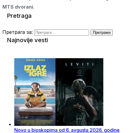
MTS dvorani.
Pretraga
Претрага за:
Najnovije vesti
Novo u bioskopima od 6. avgusta 2026. godine