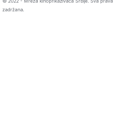
© 2022 - Mreža kinoprikazivača Srbije. Sva prava
zadržana.