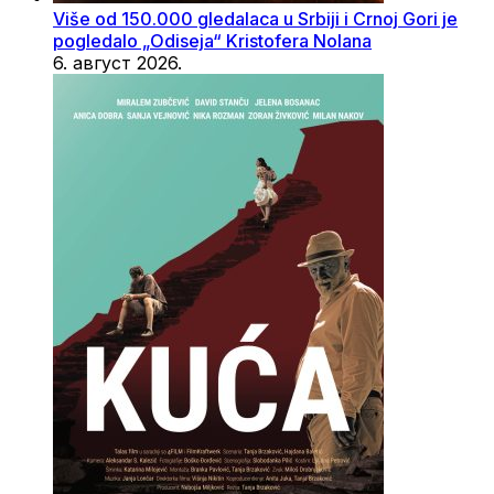
Više od 150.000 gledalaca u Srbiji i Crnoj Gori je
pogledalo „Odiseja“ Kristofera Nolana
6. август 2026.