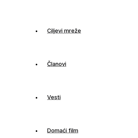
Ciljevi mreže
Članovi
Vesti
Domaći film