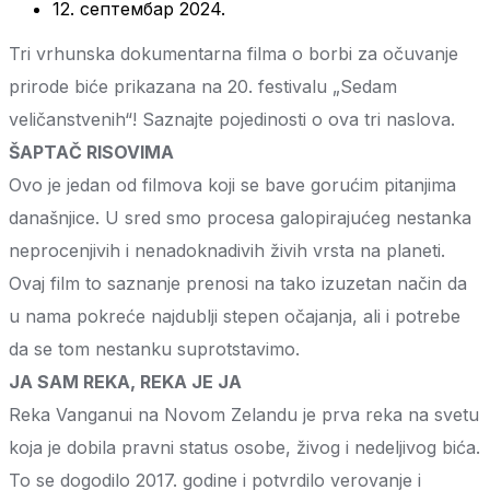
12. септембар 2024.
Tri vrhunska dokumentarna filma o borbi za očuvanje
prirode biće prikazana na 20. festivalu „Sedam
veličanstvenih“! Saznajte pojedinosti o ova tri naslova.
ŠAPTAČ RISOVIMA
Ovo je jedan od filmova koji se bave gorućim pitanjima
današnjice. U sred smo procesa galopirajućeg nestanka
neprocenjivih i nenadoknadivih živih vrsta na planeti.
Ovaj film to saznanje prenosi na tako izuzetan način da
u nama pokreće najdublji stepen očajanja, ali i potrebe
da se tom nestanku suprotstavimo.
JA SAM REKA, REKA JE JA
Reka Vanganui na Novom Zelandu je prva reka na svetu
koja je dobila pravni status osobe, živog i nedeljivog bića.
To se dogodilo 2017. godine i potvrdilo verovanje i