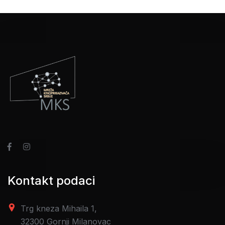
Kontakt podaci
Trg kneza Mihaila 1,
32300 Gornji Milanovac