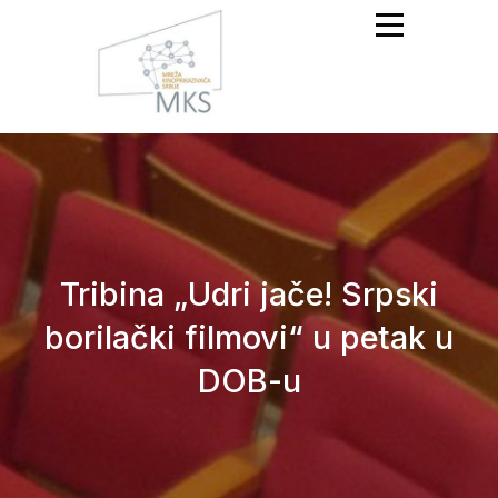
Mreža Kinoprikazivača
Srbije
Tribina „Udri jače! Srpski
borilački filmovi“ u petak u
DOB-u