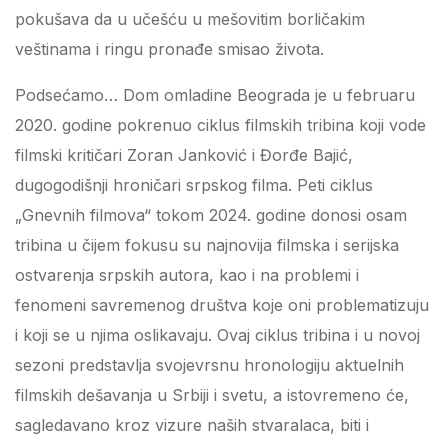
pokušava da u učešću u mešovitim borličakim
veštinama i ringu pronađe smisao života.
Podsećamo… Dom omladine Beograda je u februaru
2020. godine pokrenuo ciklus filmskih tribina koji vode
filmski kritičari Zoran Janković i Đorđe Bajić,
dugogodišnji hroničari srpskog filma. Peti ciklus
„Gnevnih filmova“ tokom 2024. godine donosi osam
tribina u čijem fokusu su najnovija filmska i serijska
ostvarenja srpskih autora, kao i na problemi i
fenomeni savremenog društva koje oni problematizuju
i koji se u njima oslikavaju. Ovaj ciklus tribina i u novoj
sezoni predstavlja svojevrsnu hronologiju aktuelnih
filmskih dešavanja u Srbiji i svetu, a istovremeno će,
sagledavano kroz vizure naših stvaralaca, biti i