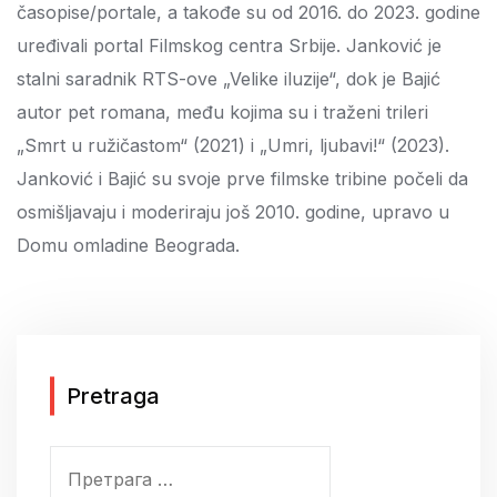
časopise/portale, a takođe su od 2016. do 2023. godine
uređivali portal Filmskog centra Srbije. Janković je
stalni saradnik RTS-ove „Velike iluzije“, dok je Bajić
autor pet romana, među kojima su i traženi trileri
„Smrt u ružičastom“ (2021) i „Umri, ljubavi!“ (2023).
Janković i Bajić su svoje prve filmske tribine počeli da
osmišljavaju i moderiraju još 2010. godine, upravo u
Domu omladine Beograda.
Pretraga
П
р