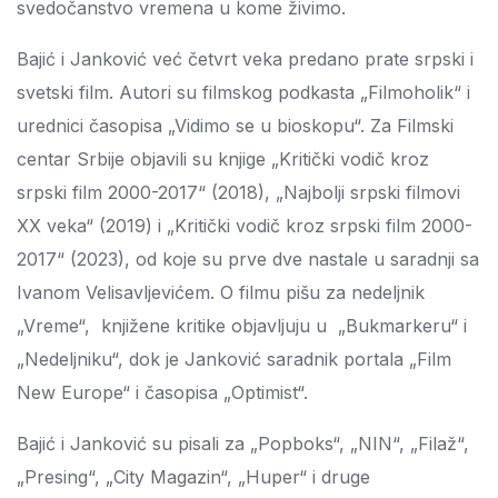
svedočanstvo vremena u kome živimo.
Bajić i Janković već četvrt veka predano prate srpski i
svetski film. Autori su filmskog podkasta „Filmoholik“ i
urednici časopisa „Vidimo se u bioskopu“. Za Filmski
centar Srbije objavili su knjige „Kritički vodič kroz
srpski film 2000-2017“ (2018), „Najbolji srpski filmovi
XX veka“ (2019) i „Kritički vodič kroz srpski film 2000-
2017“ (2023), od koje su prve dve nastale u saradnji sa
Ivanom Velisavljevićem. O filmu pišu za nedeljnik
„Vreme“, knjižene kritike objavljuju u „Bukmarkeru“ i
„Nedeljniku“, dok je Janković saradnik portala „Film
New Europe“ i časopisa „Optimist“.
Bajić i Janković su pisali za „Popboks“, „NIN“, „Filaž“,
„Presing“, „City Magazin“, „Huper“ i druge