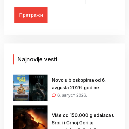
е
т
р
а
г
а
з
а
Najnovije vesti
:
Novo u bioskopima od 6.
avgusta 2026. godine
6. август 2026.
Više od 150.000 gledalaca u
Srbiji i Crnoj Gori je