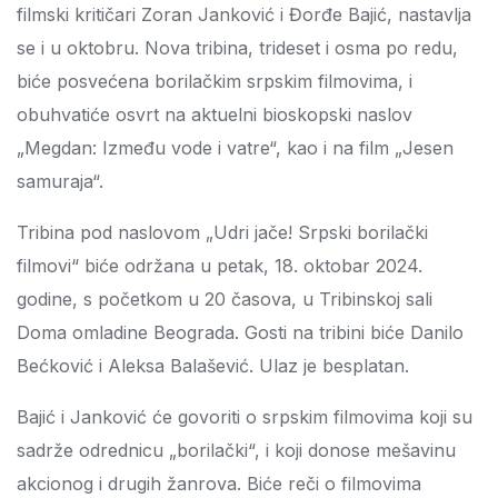
filmski kritičari Zoran Janković i Đorđe Bajić, nastavlja
se i u oktobru. Nova tribina, trideset i osma po redu,
biće posvećena borilačkim srpskim filmovima, i
obuhvatiće osvrt na aktuelni bioskopski naslov
„Megdan: Između vode i vatre“, kao i na film „Jesen
samuraja“.
Tribina pod naslovom „Udri jače! Srpski borilački
filmovi“ biće održana u petak, 18. oktobar 2024.
godine, s početkom u 20 časova, u Tribinskoj sali
Doma omladine Beograda. Gosti na tribini biće Danilo
Bećković i Aleksa Balašević. Ulaz je besplatan.
Bajić i Janković će govoriti o srpskim filmovima koji su
sadrže odrednicu „borilački“, i koji donose mešavinu
akcionog i drugih žanrova. Biće reči o filmovima