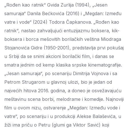
„Rođen kao ratnik“ Gvida Zurlija (1994), „Jesen
samuraja“ Danila Bećkovića (2016) i „Megdan: Između
vatre i vode“ (2024) Todora Čapkanova. „Rođen kao
ratnik“, nastao zahvaljujući entuzijazmu boksera, kik-
boksera i borca mešovitih borilačkih veština Miodraga
Stojanovića Gidre (1950-2001), predstavlja prvi pokušaj
u Srbiji da se snimi akcioni borilački film, i danas se
smatra jednim od kemp klasika srpske kinematografije.
„Jesan samuraja“, po scenariju Dimitrija Vojnova i sa
Petrom Strugarom u glavnoj ulozi, bio je jedan od
najvećih hitova 2016. godina, a doneo je osvežavajuću
meštavinu scena borbi, melodrame i komedije. Najnoviji
film u ovom nizu, ostvarenje „Megdan: Između vode i
vatre“, po scenariju i u produkciji Alekse Balaševića, u
žiži ima priču o Petru (glumi ga Viktor Savić) koji