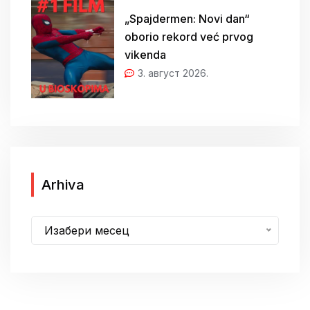
„Spajdermen: Novi dan“
oborio rekord već prvog
vikenda
3. август 2026.
A
Arhiva
r
h
Изабери месец
i
v
a