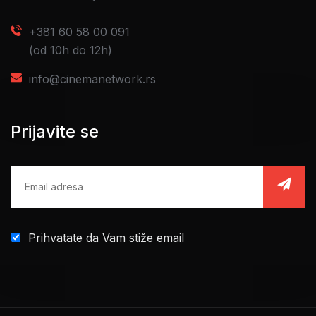
+381 60 58 00 091
(od 10h do 12h)
info@cinemanetwork.rs
Prijavite se
Prihvatate da Vam stiže email