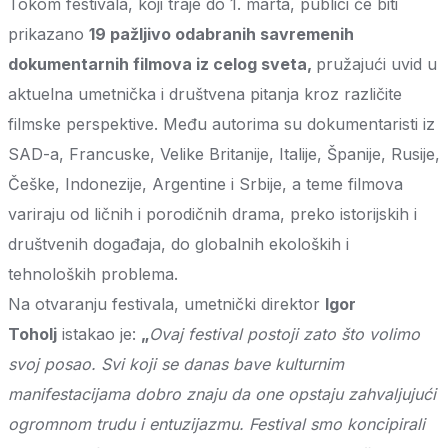
Tokom festivala, koji traje do 1. marta, publici će biti
prikazano
19 pažljivo odabranih savremenih
dokumentarnih filmova iz celog sveta,
pružajući uvid u
aktuelna umetnička i društvena pitanja kroz različite
filmske perspektive. Među autorima su dokumentaristi iz
SAD-a, Francuske, Velike Britanije, Italije, Španije, Rusije,
Češke, Indonezije, Argentine i Srbije, a teme filmova
variraju od ličnih i porodičnih drama, preko istorijskih i
društvenih događaja, do globalnih ekoloških i
tehnoloških problema.
Na otvaranju festivala, umetnički direktor
Igor
Toholj
istakao je:
„
Ovaj festival postoji zato što volimo
svoj posao. Svi koji se danas bave kulturnim
manifestacijama dobro znaju da one opstaju zahvaljujući
ogromnom trudu i entuzijazmu. Festival smo koncipirali