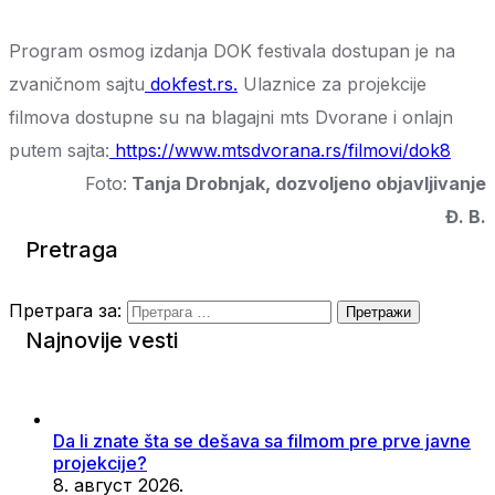
Program osmog izdanja DOK festivala dostupan je na
zvaničnom sajtu
dokfest.rs
.
Ulaznice za projekcije
filmova dostupne su na blagajni mts Dvorane i onlajn
putem sajta:
https://www.mtsdvorana.rs/filmovi/dok8
Foto:
Tanja Drobnjak, dozvoljeno objavljivanje
Đ. B.
Pretraga
Претрага за:
Najnovije vesti
Da li znate šta se dešava sa filmom pre prve javne
projekcije?
8. август 2026.