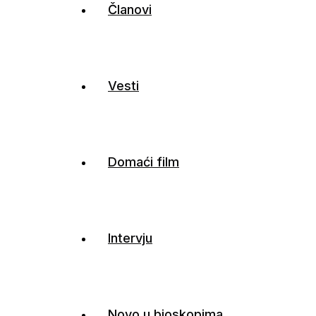
Članovi
Vesti
Domaći film
Intervju
Novo u bioskopima