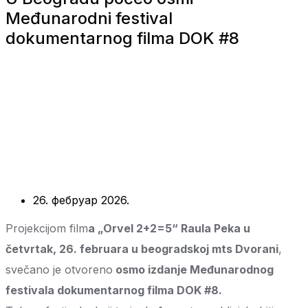
Međunarodni festival
dokumentarnog filma DOK #8
26. фебруар 2026.
Projekcijom film
a „Orvel 2+2=5“ Raula Peka u
četvrtak, 26. februara u beogradskoj mts Dvorani
,
svečano je otvoreno
osmo izdanje Međunarodnog
festivala dokumentarnog filma DOK #8.