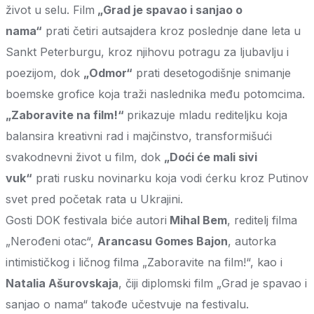
život u selu. Film
„Grad je spavao i sanjao o
nama“
prati četiri autsajdera kroz poslednje dane leta u
Sankt Peterburgu, kroz njihovu potragu za ljubavlju i
poezijom, dok
„Odmor“
prati desetogodišnje snimanje
boemske grofice koja traži naslednika među potomcima.
„Zaboravite na film!“
prikazuje mladu rediteljku koja
balansira kreativni rad i majčinstvo, transformišući
svakodnevni život u film, dok
„Doći će mali sivi
vuk“
prati rusku novinarku koja vodi ćerku kroz Putinov
svet pred početak rata u Ukrajini.
Gosti DOK festivala biće autori
Mihal Bem
, reditelj filma
„Nerođeni otac“,
Arancasu Gomes Bajon
, autorka
intimističkog i ličnog filma „Zaboravite na film!“, kao i
Natalia Ašurovskaja
, čiji diplomski film „Grad je spavao i
sanjao o nama“ takođe učestvuje na festivalu.