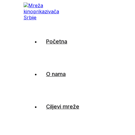
Mreža kinoprikazivača
Početna
Srbije
O nama
Ciljevi mreže