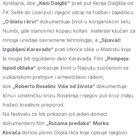
Ajnštajna, dok
„Keni Dalgliš“
prati put Kenija Dalgliša od
FK Seltik do Liverpul i njegov uticaj na fudbal i zajednicu.
„O blatu i krvi“
dokumentuje život u konganskom selu
Numbi, gde stanovnici kopaju koltan materijal ključan za
mnoge uređaje savremene tehnologije, a
„Spavač:
Izgubljeni Karavađo“
prati otkriće slike u Madridu koja
bi mogla biti izgubljeno delo Karavađa. Film
„Pompeja:
Ispod oblaka“
prikazuje život u Napulju suočenom sa
vulkanskom pretnjom i arheološkim radom,
dok
„Roberto Roselini: Više od života“
dokumentuje
ličnu i umetničku krizu Roselinija i njegov put kroz Indiju
tražeći kreativni preporod.
Na festivalu će biti prikazan još jedan domaći
dokumentarni film
„Rutama predaka“
Marka
Kovača
donosi pismo Gojka Ilića koje opisuje njegovo