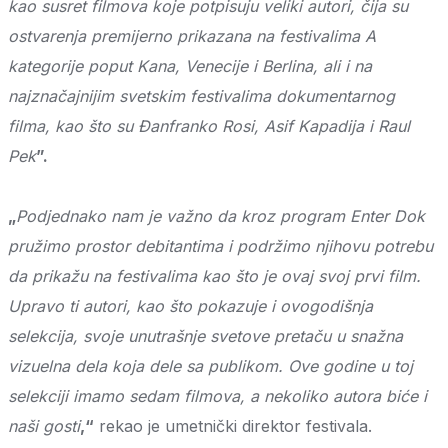
kao susret filmova koje potpisuju veliki autori, čija su
ostvarenja premijerno prikazana na festivalima A
kategorije poput Kana, Venecije i Berlina, ali i na
najznačajnijim svetskim festivalima dokumentarnog
filma, kao što su Đanfranko Rosi, Asif Kapadija i Raul
Pek
”.
„
Podjednako nam je važno da kroz program Enter Dok
pružimo prostor debitantima i podržimo njihovu potrebu
da prikažu na festivalima kao što je ovaj svoj prvi film.
Upravo ti autori, kao što pokazuje i ovogodišnja
selekcija, svoje unutrašnje svetove pretaču u snažna
vizuelna dela koja dele sa publikom. Ove godine u toj
selekciji imamo sedam filmova, a nekoliko autora biće i
naši gosti
,“
rekao je umetnički direktor festivala.