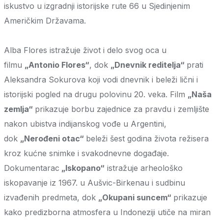
iskustvo u izgradnji istorijske rute 66 u Sjedinjenim
Američkim Državama.
Alba Flores istražuje život i delo svog oca u
filmu
„Antonio Flores“
, dok
„Dnevnik reditelja“
prati
Aleksandra Sokurova koji vodi dnevnik i beleži lični i
istorijski pogled na drugu polovinu 20. veka. Film
„Naša
zemlja“
prikazuje borbu zajednice za pravdu i zemljište
nakon ubistva indijanskog vođe u Argentini,
dok
„Nerođeni otac“
beleži šest godina života režisera
kroz kućne snimke i svakodnevne događaje.
Dokumentarac
„Iskopano“
istražuje arheološko
iskopavanje iz 1967. u Aušvic-Birkenau i sudbinu
izvađenih predmeta, dok
„Okupani suncem“
prikazuje
kako predizborna atmosfera u Indoneziji utiče na miran