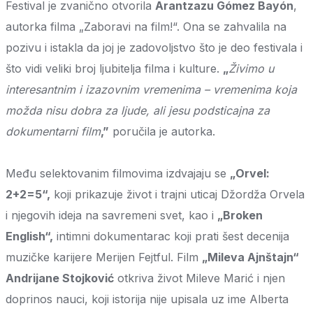
Festival je zvanično otvorila
Arantzazu Gómez Bayón
,
autorka filma „Zaboravi na film!“. Ona se zahvalila na
pozivu i istakla da joj je zadovoljstvo što je deo festivala i
što vidi veliki broj ljubitelja filma i kulture.
„
Živimo u
interesantnim i izazovnim vremenima – vremenima koja
možda nisu dobra za ljude, ali jesu podsticajna za
dokumentarni film
,”
poručila je autorka.
Među selektovanim filmovima izdvajaju se
„Orvel:
2+2=5“,
koji prikazuje život i trajni uticaj Džordža Orvela
i njegovih ideja na savremeni svet, kao i
„Broken
English“,
intimni dokumentarac koji prati šest decenija
muzičke karijere Merijen Fejtful. Film
„Mileva Ajnštajn“
Andrijane Stojković
otkriva život Mileve Marić i njen
doprinos nauci, koji istorija nije upisala uz ime Alberta