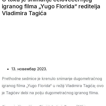
igranog filma „Yugo Florida“ reditelja
Vladimira Tagića
13. новембар 2023.
Prethodne sedmice je krenulo snimanje dugometraćnog
igranog filma „Yugo Florida“ u režiji Vladimira Tagića; ovo
je Tagićev debi na polju dugometraćnog igranog filma.