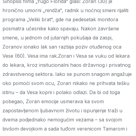
Sinopsis filma „Yugo Florida“ glasi: Zoran (30) je
hronično umorni „nindža“, radnik u noćnoj smeni rijaliti
programa „Veliki brat“, gde na pedesetak monitora
posmatra učesnike kako spavaju. Nakon završene
smene, u jednom od jutarnjih pokušaja da zaspi,
Zoranov ionako lak san razbija poziv otuđenog oca
Vese (60). Vesa ima rak.Zoran i Vesa se vuku od lekara
do lekara, kroz insitucionalni haos državnog i privatnog
zdravstvenog sektora. Iako se punom snagom angažuje
oko pomoći svom ocu, Zoran nikako ne prihvata tešku
istinu – da Vesa kopni i polako odlazi. Da bi od toga
pobegao, Zoran emocije usmerava ka svom
zapostavljenom ljubavnom životu i ispunjenje traži u
dvema podjednako nemogućim vezama – sa svojom
bivšom devojkom a sada tuđom verenicom Tamarom i