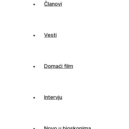
Članovi
Vesti
Domaći film
Intervju
Novo u bioskopima