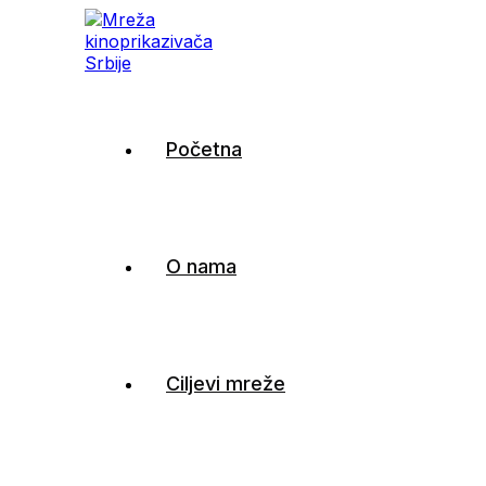
Mreža kinoprikazivača
Početna
Srbije
O nama
Ciljevi mreže