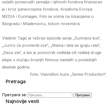
ostalih pomenutih zemalja i njihovih fondova finansiran
je i kroz panevropske fondove, Kreativna Evropa
MEDIA i Eurimages. Film se snima na lokacijama u
Beogradu i Mladenovcu, tokom novembra.
Vladimir Tagić je režirao epizode serija „Sumnjiva lica“,
„Jurtro će promeniti sve“, „Mama i tata se igraju rata“,
„Deca zla“, a bio je pomoćnik reditelja i/ili reditelj druge
ekipe u slučaju brojnjih filmova nastalih u poslednjih
desetak godina.
Foto: Vlasništvo kuće „Sense Production“
Pretraga
Претрага за:
Najnovije vesti