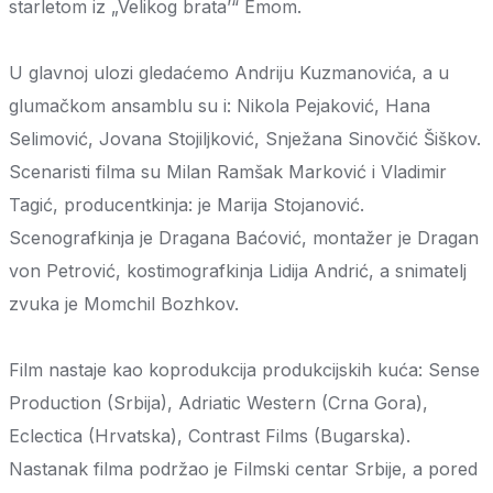
starletom iz „Velikog brata’“ Emom.
U glavnoj ulozi gledaćemo Andriju Kuzmanovića, a u
glumačkom ansamblu su i: Nikola Pejaković, Hana
Selimović, Jovana Stojiljković, Snježana Sinovčić Šiškov.
Scenaristi filma su Milan Ramšak Marković i Vladimir
Tagić, producentkinja: je Marija Stojanović.
Scenografkinja je Dragana Baćović, montažer je Dragan
von Petrović, kostimografkinja Lidija Andrić, a snimatelj
zvuka je Momchil Bozhkov.
Film nastaje kao koprodukcija produkcijskih kuća: Sense
Production (Srbija), Adriatic Western (Crna Gora),
Eclectica (Hrvatska), Contrast Films (Bugarska).
Nastanak filma podržao je Filmski centar Srbije, a pored