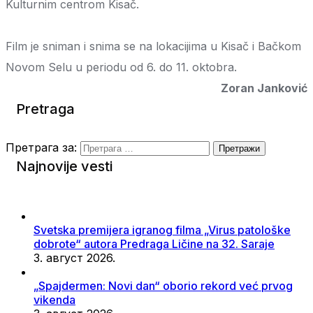
Kulturnim centrom Kisač.
Film je sniman i snima se na lokacijima u Kisač i Bačkom
Novom Selu u periodu od 6. do 11. oktobra.
Zoran Janković
Pretraga
Претрага за:
Najnovije vesti
Svetska premijera igranog filma „Virus patološke
dobrote“ autora Predraga Ličine na 32. Saraje
3. август 2026.
„Spajdermen: Novi dan“ oborio rekord već prvog
vikenda