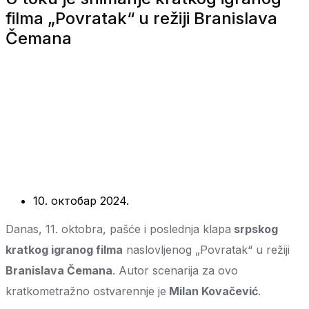
filma „Povratak“ u režiji Branislava
Čemana
10. октобар 2024.
Danas, 11. oktobra, pašće i poslednja klapa
srpskog
kratkog igranog filma
naslovljenog „Povratak“ u režiji
Branislava Čemana
. Autor scenarija za ovo
kratkometražno ostvarennje je
Milan Kovačević
.