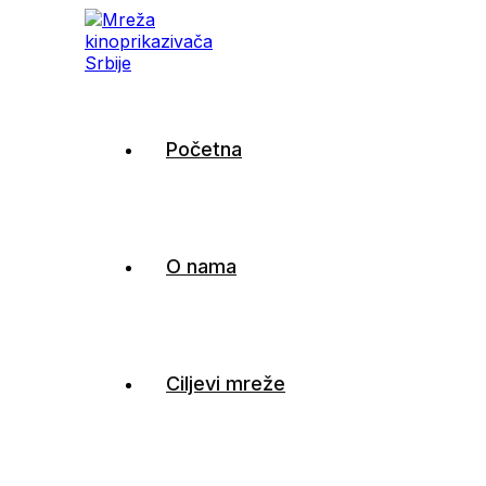
Mreža kinoprikazivača
Početna
Srbije
O nama
Ciljevi mreže