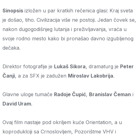
Sinopsis
izložen u par kratkih rečenica glasi: Kraj sveta
je došao, tiho. Civilizacija više ne postoji. Jedan čovek se,
nakon dugogodišnjeg lutanja i preživljavanja, vraća u
svoje rodno mesto kako bi pronašao davno izgubljenog
dečaka.
Direktor fotografije je
Lukaš Sikora
, dramaturg je
Peter
Čanji
, a za SFX je zadužen
Miroslav Lakobrija
.
Glavne uloge tumače
Radoje Čupić
,
Branislav Čeman
i
David Uram
.
Ovaj film nastaje pod okriljem kuće Orientation, a u
koproduklciji sa Crnoslovljem, Pozorištme VHV i