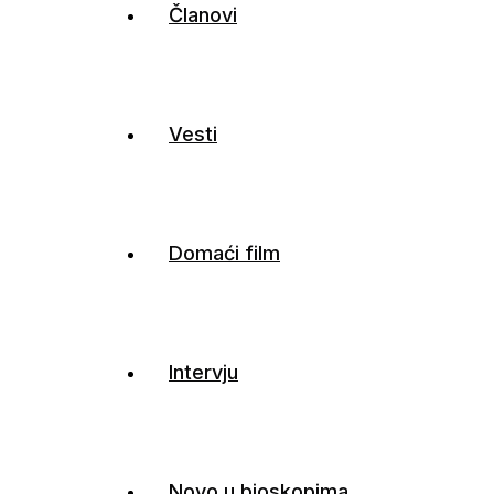
Članovi
Vesti
Domaći film
Intervju
Novo u bioskopima