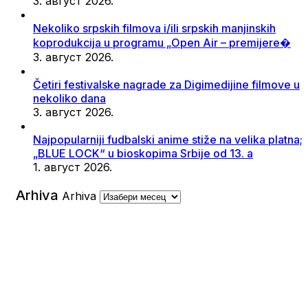
3. август 2026.
Nekoliko srpskih filmova i/ili srpskih manjinskih
koprodukcija u programu „Open Air – premijere�
3. август 2026.
Četiri festivalske nagrade za Digimedijine filmove u
nekoliko dana
3. август 2026.
Najpopularniji fudbalski anime stiže na velika platna;
„BLUE LOCK“ u bioskopima Srbije od 13. a
1. август 2026.
Arhiva
Arhiva