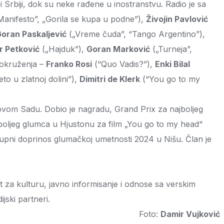
 Srbiji, dok su neke rađene u inostranstvu. Radio je sa
anifesto”, „Gorila se kupa u podne”),
Živojin Pavlović
oran Paskaljević
(„Vreme čuda”, “Tango Argentino”),
r Petković
(„Hajduk”),
Goran Marković
(„Turneja”,
. okruženja –
Franko Rosi
(“Quo Vadis?”),
Enki Bilal
eto u zlatnoj dolini”),
Dimitri de Klerk
(“You go to my
 Novom Sadu. Dobio je nagradu, Grand Prix za najboljeg
boljeg glumca u Hjustonu za film „You go to my head“
kupni doprinos glumačkoj umetnosti 2024 u Nišu. Član je
at za kulturu, javno informisanje i odnose sa verskim
jski partneri.
Foto:
Damir Vujković