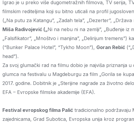
Igrao je u preko više dugometražnih filmova, TV serija, TV
filmskim rediteljima koji su bitno uticali na profil jugoslov
(„Na putu za Katangu”, „Zadah tela”, „Dezerter”, „Država 
Miša Radivojević („
Ni na nebu ni na zemlji”, „Buđenje iz
„Falsifikator”, „Mnoštvo i manjina”, „Delirijum tremens”) 
(“Bunker Palace Hotel”, “Tykho Moon”),
Goran Rebić
(“„
head”).
Za svoj glumački rad na filmu dobio je najviša priznanja 
glumca na festivalu u Magdeburgu za film „Gorila se kupa
2017. godine. Dobitnik je „Sterijine nagrade za životno d
EFA – Evropske filmske akademije (EFA).
Festival evropskog filma Palić
tradicionalno podržavaju Mi
zajednicama, Grad Subotica, Evropska unija kroz program K