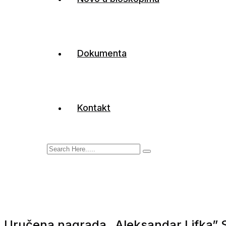
Dokumenta
Kontakt
Uručena nagrada „Aleksandar Lifka” S