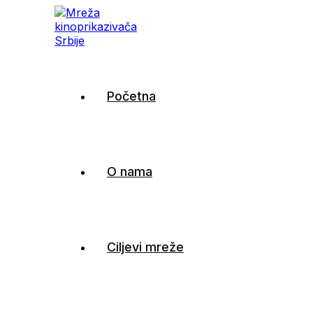
Mreža kinoprikazivača Sr
Početna
O nama
Ciljevi mreže