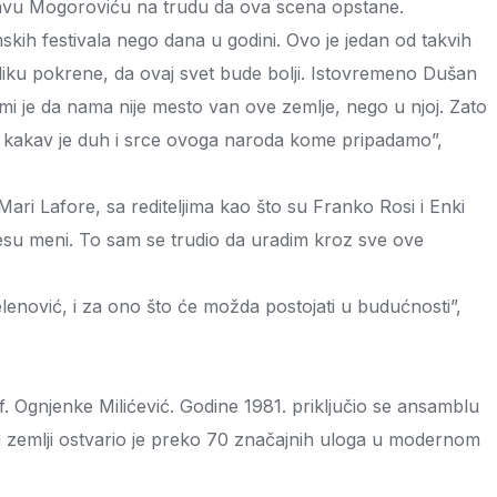
slavu Mogoroviću na trudu da ova scena opstane.
mskih festivala nego dana u godini. Ovo je jedan od takvih
 publiku pokrene, da ovaj svet bude bolji. Istovremeno Dušan
mi je da nama nije mesto van ove zemlje, nego u njoj. Zato
o kakav je duh i srce ovoga naroda kome pripadamo”,
ari Lafore, sa rediteljima kao što su Franko Rosi i Enki
enesu meni. To sam se trudio da uradim kroz sve ove
enović, i za ono što će možda postojati u budućnosti”,
 Ognjenke Milićević. Godine 1981. priključio se ansamblu
u zemlji ostvario je preko 70 značajnih uloga u modernom