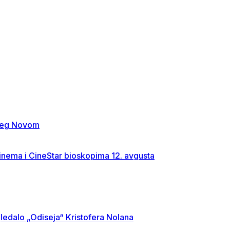
rceg Novom
Cinema i CineStar bioskopima 12. avgusta
gledalo „Odiseja“ Kristofera Nolana