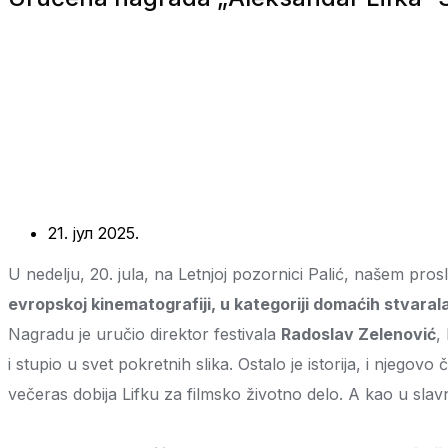
21. јул 2025.
U nedelju, 20. jula, na Letnjoj pozornici Palić, našem pro
evropskoj kinematografiji, u kategoriji domaćih stvaral
Nagradu je uručio direktor festivala
Radoslav Zelenović
,
i stupio u svet pokretnih slika. Ostalo je istorija, i njego
večeras dobija Lifku za filmsko životno delo. A kao u slav