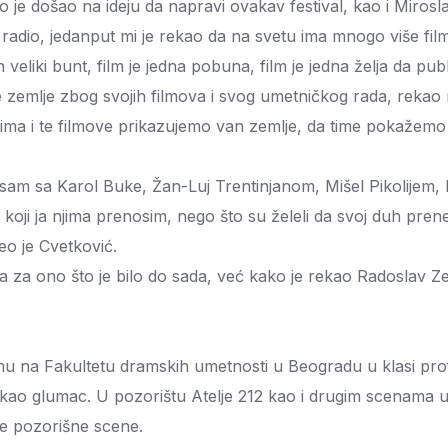
o je došao na ideju da napravi ovakav festival, kao i Miro
a radio, jedanput mi je rekao da na svetu ima mnogo više fil
edan veliki bunt, film je jedna pobuna, film je jedna želja da
 zemlje zbog svojih filmova i svog umetničkog rada, rekao 
vima i te filmove prikazujemo van zemlje, da time pokažem
sam sa Karol Buke, Žan-Luj Trentinjanom, Mišel Pikolijem, M
h koji ja njima prenosim, nego što su želeli da svoj duh pr
eo je Cvetković.
za ono što je bilo do sada, već kako je rekao Radoslav Zel
u na Fakultetu dramskih umetnosti u Beogradu u klasi prof.
n kao glumac. U pozorištu Atelje 212 kao i drugim scenama 
će pozorišne scene.