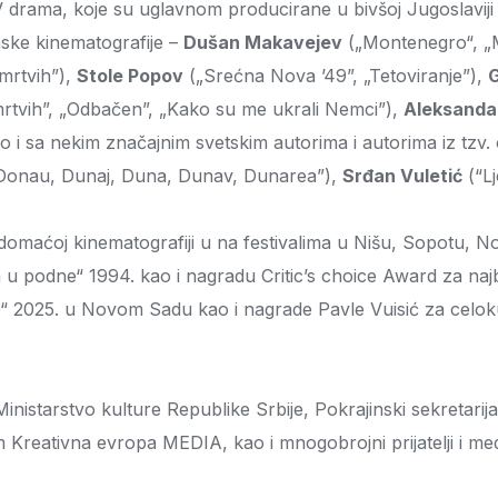
 drama, koje su uglavnom producirane u bivšoj Jugoslaviji i
enske kinematografije –
Dušan Makavejev
(„Montenegro“, „M
mrtvih”),
Stole Popov
(„Srećna Nova ’49”, „Tetoviranje”),
G
 mrtvih”, „Odbačen”, „Kako su me ukrali Nemci”),
Aleksanda
kao i sa nekim značajnim svetskim autorima i autorima iz tzv
Donau, Dunaj, Duna, Dunav, Dunarea”),
Srđan Vuletić
(“Lj
u domaćoj kinematografiji u na festivalima u Nišu, Sopotu,
 u podne“ 1994. kao i nagradu Critic’s choice Award za naj
elo“ 2025. u Novom Sadu kao i nagrade Pavle Vuisić za celo
nistarstvo kulture Republike Srbije, Pokrajinski sekretarij
reativna evropa MEDIA, kao i mnogobrojni prijatelji i medi