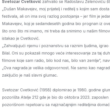
Svetozar Cvetković
zahvalio se Radoslavu Zelenoviću št
„Dušan Makavejev, moj prijatelj i reditelj s kojim sam dost
festivala, ali on ima svoj razlog postojanja – jer film je j
Makavejev, koji je sedamdesetih godina bio prognan iz ove
što ono što mi imamo, mi treba da snimimo u našim filmo
istakao je Cvetković.
„Zahvaljujući njemu i poznanstvu sa raznim ljudima, igrao 
Bilal. Oni su pokazali mnogo veće interesovanje za taj du
filmove koje sam radio, bilo kod nas, bilo van zemlje”, nav
„Ova nagrada je velika odgovornost. Ne samo kao nagrada 
zaključio je naš slavni glumac.
Svetozar Cvetković (1958) diplomirao je 1980. godine glum
pozorišta Atelje 212 gde je bio do oktobra 2023. zaposle
pozorišnom repetoaru sa najznačajnijim rediteljima doma