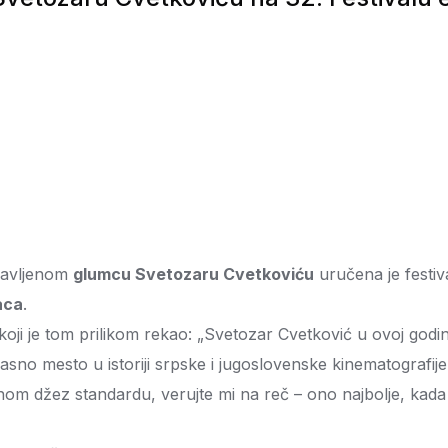
slavljenom
glumcu Svetozaru Cvetkoviću
uručena je festi
aca
.
 koji je tom prilikom rekao: „Svetozar Cvetković u ovoj god
vo časno mesto u istoriji srpske i jugoslovenske kinematograf
nom džez standardu, verujte mi na reč – ono najbolje, kada j