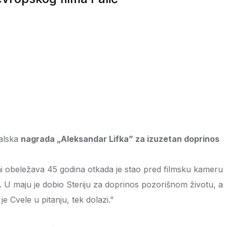
valska
nagrada „Aleksandar Lifka” za izuzetan doprinos
ini obeležava 45 godina otkada je stao pred filmsku kameru
ije. U maju je dobio Steriju za doprinos pozorišnom životu, a
e Cvele u pitanju, tek dolazi.”