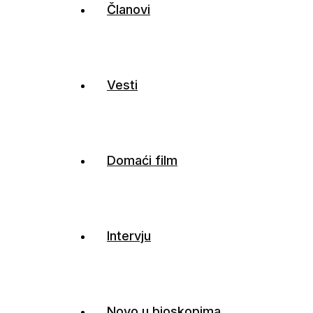
Članovi
Vesti
Domaći film
Intervju
Novo u bioskopima