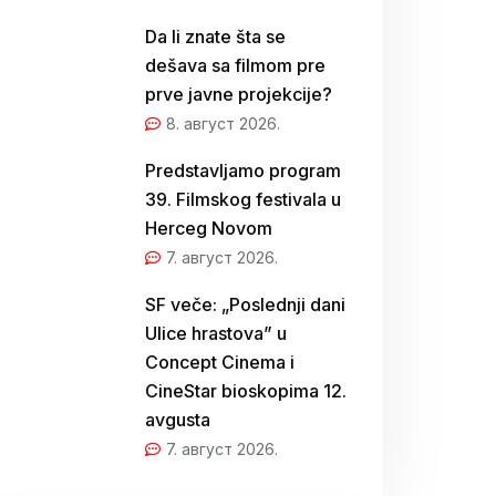
Da li znate šta se
dešava sa filmom pre
prve javne projekcije?
8. август 2026.
Predstavljamo program
39. Filmskog festivala u
Herceg Novom
7. август 2026.
SF veče: „Poslednji dani
Ulice hrastova” u
Concept Cinema i
CineStar bioskopima 12.
avgusta
7. август 2026.