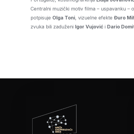
Centralni muzički motiv filma – uspavanku – 
potpisuje
Olga Toni
, vizuelne efekte
Đuro Mih
zvuka bili zaduženi
Igor Vujović
i
Dario Domi