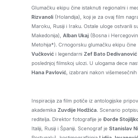
Glumačku ekipu čine istaknuti regionalni i m
Rizvanoli
(Holandija), koji je za ovaj film na
Maroku, Rusiji i Iraku. Ostale uloge ostvarili 
Makedonija),
Alban Ukaj
(Bosna i Hercegovin
Metohija*). Crnogorsku glumačku ekipu čine
Vučković
i legendarni
Zef Bato Dedivanović
poslednjoj filmskoj ulozi. U ulogama dece na
Hana Pavlović
, izabrani nakon višemesečnih 
Inspiracija za film potiče iz antologijske prip
akademika
Zuvdije Hodžića
. Scenario potpis
reditelja. Direktor fotografije je
Đorđe Stojiljk
Italiji, Rusiji i Španiji. Scenograf je
Stanislav N
Portugalu), kostimografkinja
Lidija Jovanovi