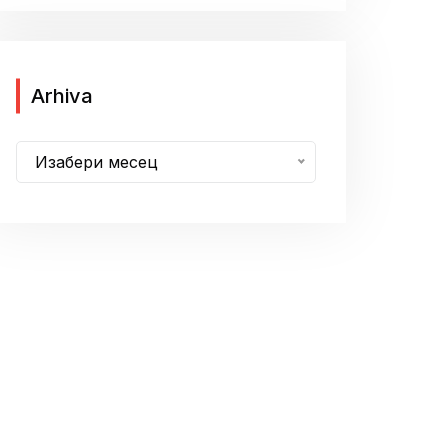
A
Arhiva
r
h
Изабери месец
i
v
a