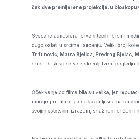
čak dve premijerene projekcije, u bioskopu
Svečana atmosfera, crveni tepih, brojni medij
dugo ostati u srcima i sećanju. Veliki broj kol
Trifunović, Marta Bjelica, Predrag Bjelac, 
drugi, došli su da sa zadovoljstvom pogledju fi
Očekivanja od filma bila su velika, jer reputac
mnogo pre filma, pa su ljubitelji sedme umetno
svojim estetskim izrazom, snažnom pričom i 