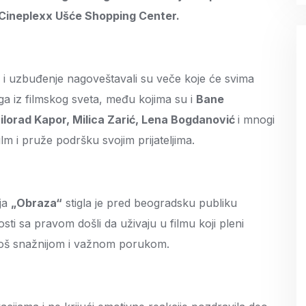
 Cineplexx Ušće Shopping Center.
i i uzbuđenje nagoveštavali su veče koje će svima
ega iz filmskog sveta, među kojima su i
Bane
Milorad Kapor, Milica Zarić, Lena Bogdanović
i mnogi
lm i pruže podršku svojim prijateljima.
ija
„Obraza“
stigla je pred beogradsku publiku
sti sa pravom došli da uživaju u filmu koji pleni
još snažnijom i važnom porukom.