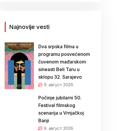
г
а
з
а
Najnovije vesti
:
Dva srpska filma u
programu posvećenom
čuvenom mađarskom
sineasti Beli Taru u
sklopu 32. Sarajevo
9. август 2026.
Počinje jubilarni 50.
Festival filmskog
scenarija u Vrnjačkoj
Banji
9. август 2026.