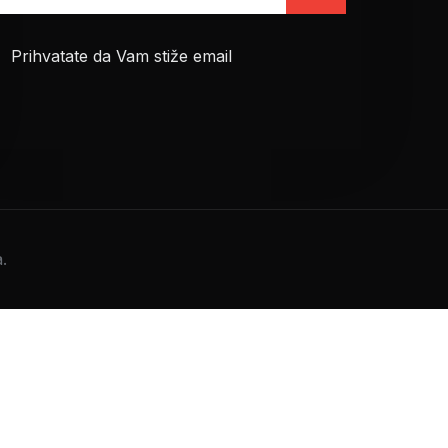
Prihvatate da Vam stiže email
.