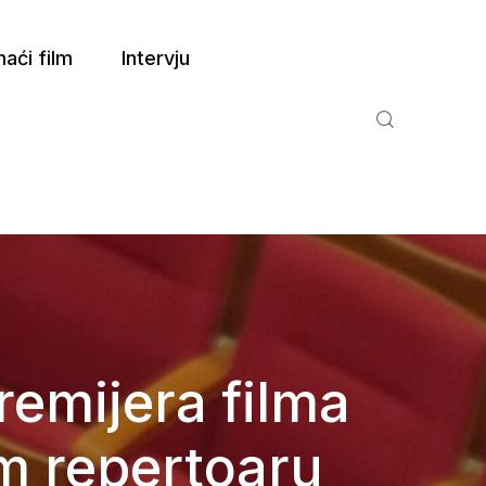
aći film
Intervju
emijera filma
m repertoaru