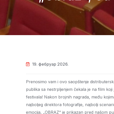
19. фебруар 2026.
Prenosimo vam i ovo saopštenje distributers
publika sa nestrpljenjem čekala je na film koji 
festivala! Nakon brojnih nagrada, među kojima s
najboljeg direktora fotografije, najbolji scena
emocija, „OBRAZ“ je prikazan pred našom p