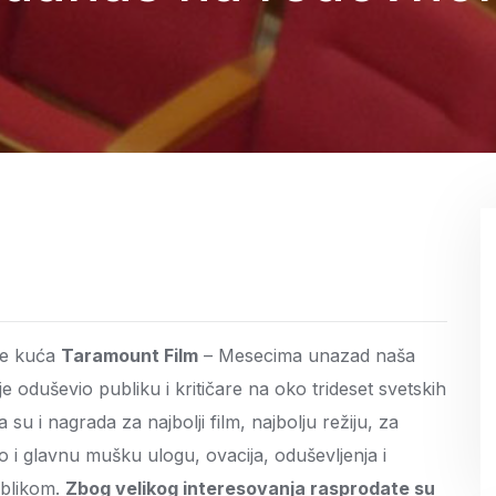
ke kuća
Taramount Film
– Mesecima unazad naša
je oduševio publiku i kritičare na oko trideset svetskih
u i nagrada za najbolji film, najbolju režiju, za
rio i glavnu mušku ulogu, ovacija, oduševljenja i
ublikom.
Zbog velikog interesovanja rasprodate su