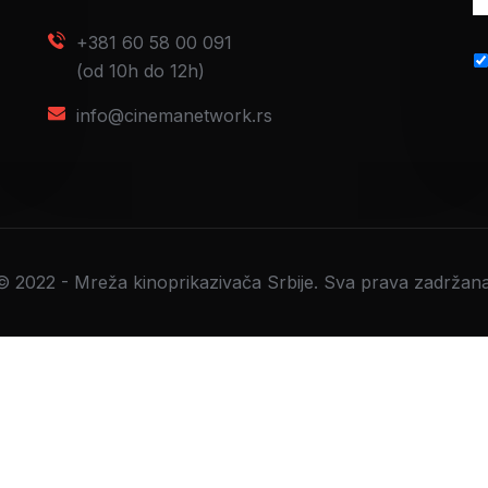
+381 60 58 00 091
(od 10h do 12h)
info@cinemanetwork.rs
© 2022 - Mreža kinoprikazivača Srbije. Sva prava zadržana