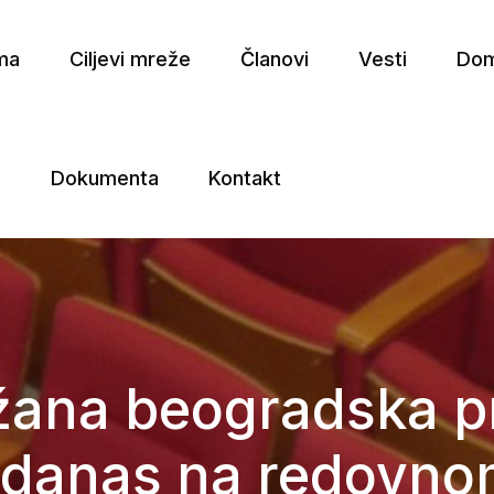
ma
Ciljevi mreže
Članovi
Vesti
Dom
a
Dokumenta
Kontakt
e
ana beogradska pr
 danas na redovno