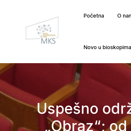
Početna
O na
Novo u bioskopim
Mreža Kinoprikazivača Srbij
Uspešno održ
„Obraz“; od