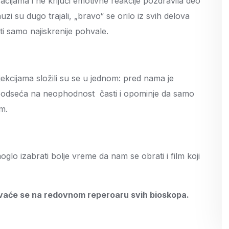
vacijama i ne krijući emotivne reakcije pozdravila deo
zi su dugo trajali, „bravo“ se orilo iz svih delova
ti samo najiskrenije pohvale.
jekcijama složili su se u jednom: pred nama je
ji podseća na neophodnost časti i opominje da samo
m.
oglo izabrati bolje vreme da nam se obrati i film koji
ivaće se na redovnom reperoaru svih bioskopa.