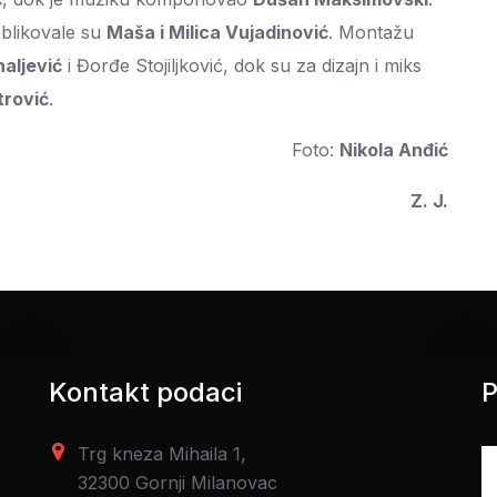
oblikovale su
Maša i Milica Vujadinović
. Montažu
aljević
i Đorđe Stojiljković, dok su za dizajn i miks
trović
.
Foto:
Nikola Anđić
Z. J.
Kontakt podaci
P
Trg kneza Mihaila 1,
32300 Gornji Milanovac