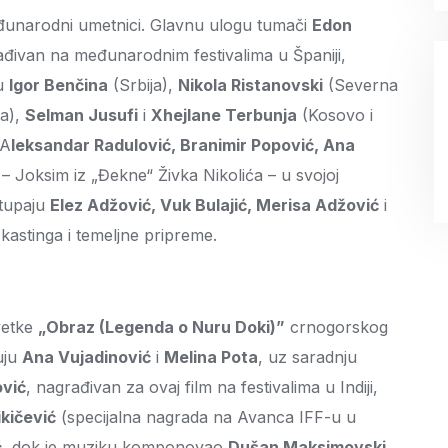
eđunarodni umetnici. Glavnu ulogu tumači
Edon
građivan na međunarodnim festivalima u Španiji,
su
Igor Benčina
(Srbija),
Nikola Ristanovski
(Severna
a),
Selman Jusufi
i
Xhejlane Terbunja
(Kosovo i
 A
leksandar Radulović, Branimir Popović, Ana
– Joksim iz „Đekne“ Živka Nikolića – u svojoj
stupaju
Elez Adžović, Vuk Bulajić, Merisa Adžović
i
kastinga i temeljne pripreme.
ovetke
„Obraz (Legenda o Nuru Doki)”
crnogorskog
uju
Ana Vujadinović
i
Melina Pota
, uz saradnju
ović
, nagrađivan za ovaj film na festivalima u Indiji,
ikičević
(specijalna nagrada na Avanca IFF-u u
ć
, dok je muziku komponovao
Dušan Maksimovski
.