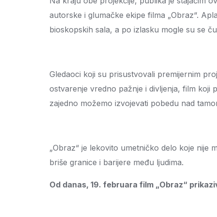
Na kraju obe projekcije, publika je stajaćim o
autorske i glumačke ekipe filma „Obraz“. Aplau
bioskopskih sala, a po izlasku mogle su se ču
Gledaoci koji su prisustvovali premijernim pro
ostvarenje vredno pažnje i divljenja, film ko
zajedno možemo izvojevati pobedu nad tamo
„Obraz“ je lekovito umetničko delo koje nije m
briše granice i barijere među ljudima.
Od danas, 19. februara film „Obraz“ prikaz