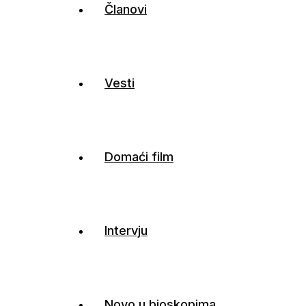
Članovi
Vesti
Domaći film
Intervju
Novo u bioskopima