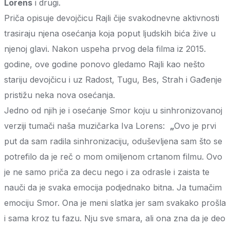
Lorens
i drugi.
Priča opisuje devojčicu Rajli čije svakodnevne aktivnosti
trasiraju njena osećanja koja poput ljudskih bića žive u
njenoj glavi. Nakon uspeha prvog dela filma iz 2015.
godine, ove godine ponovo gledamo Rajli kao nešto
stariju devojčicu i uz Radost, Tugu, Bes, Strah i Gađenje
pristižu neka nova osećanja.
Jedno od njih je i osećanje Smor koju u sinhronizovanoj
verziji tumači naša muzičarka Iva Lorens:
„
Ovo je prvi
put da sam radila sinhronizaciju, oduševljena sam što se
potrefilo da je reč o mom omiljenom crtanom filmu. Ovo
je ne samo priča za decu nego i za odrasle i zaista te
nauči da je svaka emocija podjednako bitna. Ja tumačim
emociju Smor. Ona je meni slatka jer sam svakako prošla
i sama kroz tu fazu. Nju sve smara, ali ona zna da je deo