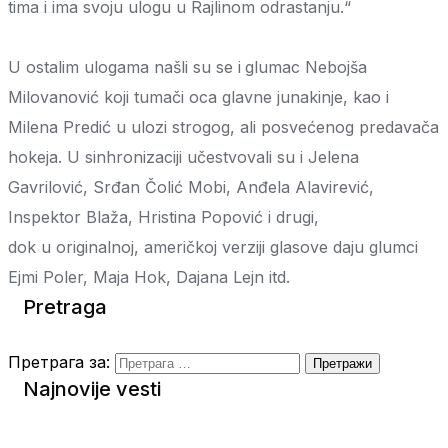
tima i ima svoju ulogu u Rajlinom odrastanju.“
U ostalim ulogama našli su se i
glumac Nebojša
Milovanović koji tumači oca glavne junakinje, kao i
Milena Predić u ulozi strogog, ali posvećenog predavača
hokeja. U sinhronizaciji učestvovali su i Jelena
Gavrilović, Srđan Čolić Mobi, Anđela Alavirević,
Inspektor Blaža, Hristina Popović i drugi,
dok u originalnoj, američkoj verziji glasove daju glumci
Ejmi Poler, Maja Hok, Dajana Lejn itd.
Pretraga
Претрага за:
Najnovije vesti