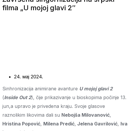
filma „U mojoj glavi 2″
24. мај 2024.
Sinhronizacija animirane avanture
U mojoj glavi 2
(
Inside Out 2
), čije prikazivanje u bioskopima počinje 13.
jun,a upravo je privedena kraju. Svoje glasove
raznolikim likovima dali su
Nebojša Milovanović
,
Hristina Popović
,
Milena Predić
,
Jelena Gavrilović
,
Iva