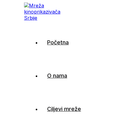
Mreža kinoprikazivača
Početna
Srbije
O nama
Ciljevi mreže