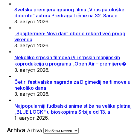
Svetska premijera igranog filma „Virus patološke
dobrote“ autora Predraga Ličine na 32. Saraje
3. август 2026.
„Spajdermen: Novi dan“ oborio rekord već prvog
vikenda
3. август 2026.
Nekoliko srpskih filmova i/ili srpskih manjinskih
koprodukcija u programu „Open Air – premijere�
3. август 2026.
Četiri festivalske nagrade za Digimedijine filmove u
nekoliko dana
3. август 2026.
Najpopularniji fudbalski anime stiže na velika platna;
„BLUE LOCK“ u bioskopima Srbije od 13. a
1. август 2026.
Arhiva
Arhiva