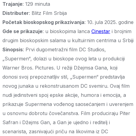
Trajanje
: 129 minuta
Distributer
: Blitz Film Srbija
Početak bioskopskog prikazivanja
: 10. jula 2025. godine
Gde se prikazuje
: u bioskopima lanca
Cinestar
i brojnim
drugim bioskopskim salama u kultuirnim centrima u Srbiji
Sinopsis
: Prvi dugometražni film DC Studios,
„Supermen“, dolazi u bioskope ovog leta u produkciji
Warner Bros. Pictures. U režiji Džejmsa Gana, koji
donosi svoj prepoznatljiv stil, „Supermen“ predstavlja
novog junaka u rekonstruisanom DC svemiru. Ovaj film
nudi jedinstveni spoj epske akcije, humora i emocija, a
prikazuje Supermena vođenog saosećanjem i uverenjem
u osnovnu dobrotu čovečanstva. Film produciraju Piter
Safran i Džejms Gan, a Gan je ujedno i reditelj i
scenarista, zasnivajući priču na likovima iz DC