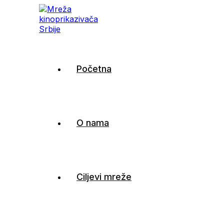
Mreža kinoprikazivača
Početna
Srbije
O nama
Ciljevi mreže