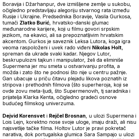
Boravija i Džarhanpur, dve izmišljene zemlje u sukobu,
očigledno predstavljaju alegoriju stvarnog rata između
Rusije i Ukrajine. Predsednika Boravije, Vasila Gurkosa,
tumači
Zlatko Burić
, hrvatsko-danski glumac
međunarodne karijere, koji u filmu govori srpskim
jezikom, na ekavici, ali sa prepoznatljivim hrvatskim
akcentom. Gurkos je saveznik Leksa Lutora, koga igra
veoma raspoloženi i uvek rado viđeni
Nikolas Holt
,
spreman da ukrade svaki kadar. Njegov Lutor,
beskrupulozni tajkun i manipulator, želi da eliminiše
Supermena jer mu smeta u ostvarivanju profita, a
možda i zato što ne podnosi što nije u centru pažnje.
Gan ubacuje u priču čitavu plejadu likova poznatih iz
stripova i prethodnih filmova (što superheroja, koji se
ovde zovu meta-ljudi, što Supermenovih, tj saradnika i
prijatelja Klarka Kenta, očigledno gradeći osnove
budućeg filmskog univerzuma.
Dejvid Korensvet
i
Rejčel Brosnan
, u ulozi Supermena i
Lois Lejn, korektno nose svoje uloge, imaju draži, ali nisu
najsvetlije tačke filma. Holtov Lutor je pravi pokretač
narativa, dok portugalska glumica Sara Sampajo u ulozi