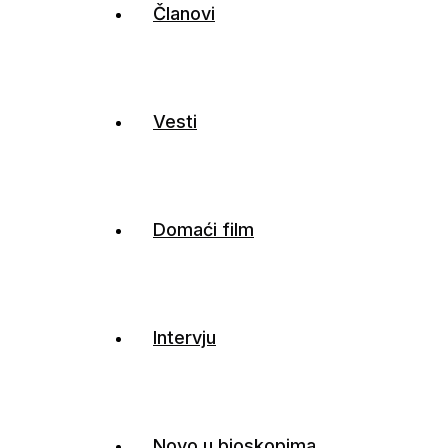
Članovi
Vesti
Domaći film
Intervju
Novo u bioskopima