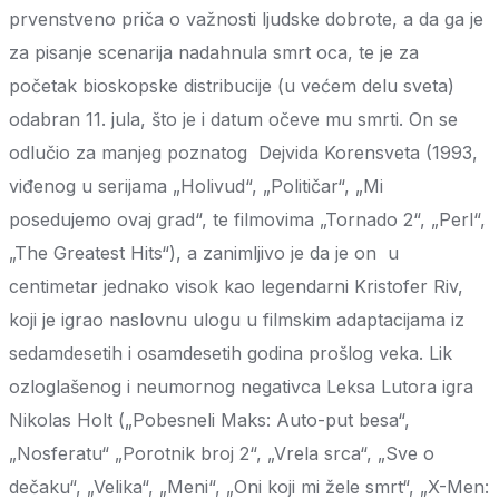
prvenstveno priča o važnosti ljudske dobrote, a da ga je
za pisanje scenarija nadahnula smrt oca, te je za
početak bioskopske distribucije (u većem delu sveta)
odabran 11. jula, što je i datum očeve mu smrti. On se
odlučio za manjeg poznatog Dejvida Korensveta (1993,
viđenog u serijama „Holivud“, „Političar“, „Mi
posedujemo ovaj grad“, te filmovima „Tornado 2“, „Perl“,
„The Greatest Hits“), a zanimljivo je da je on u
centimetar jednako visok kao legendarni Kristofer Riv,
koji je igrao naslovnu ulogu u filmskim adaptacijama iz
sedamdesetih i osamdesetih godina prošlog veka. Lik
ozloglašenog i neumornog negativca Leksa Lutora igra
Nikolas Holt („Pobesneli Maks: Auto-put besa“,
„Nosferatu“ „Porotnik broj 2“, „Vrela srca“, „Sve o
dečaku“, „Velika“, „Meni“, „Oni koji mi žele smrt“, „X-Men: