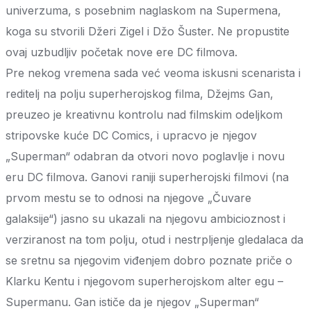
univerzuma, s posebnim naglaskom na Supermena,
koga su stvorili Džeri Zigel i Džo Šuster. Ne propustite
ovaj uzbudljiv početak nove ere DC filmova.
Pre nekog vremena sada već veoma iskusni scenarista i
reditelj na polju superherojskog filma, Džejms Gan,
preuzeo je kreativnu kontrolu nad filmskim odeljkom
stripovske kuće DC Comics, i upracvo je njegov
„Superman“ odabran da otvori novo poglavlje i novu
eru DC filmova. Ganovi raniji superherojski filmovi (na
prvom mestu se to odnosi na njegove „Čuvare
galaksije“) jasno su ukazali na njegovu ambicioznost i
verziranost na tom polju, otud i nestrpljenje gledalaca da
se sretnu sa njegovim viđenjem dobro poznate priče o
Klarku Kentu i njegovom superherojskom alter egu –
Supermanu. Gan ističe da je njegov „Superman“