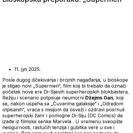
11. јул 2025.
Posle dugog iščekivanja i brojnih nagađanja, u bioskope
je stigao novi „Supermen“, film koji bi trebalo da označi
početak nove ere Di-Sijevih superherojskih blokbastera.
Režiju i scenario potpisuje neumorni
Džejms Gan
, koji
se, nakon uspeha sa „Čuvarima galaksije“ i „Odredom
otpisanih“, vraća s misijom da osveži i ozdravi posrnuli
superherojski žanr i pomogne Di-Siju (DC Comics) da
izađe iz filmske senke Marvela . U vremenu sveopšte
nesigurnosti, rastućih tenzija i gubitka vere u sve i