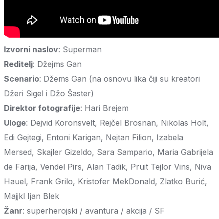
Izvorni naslov
: Superman
Reditelj
: Džejms Gan
Scenario
: Džems Gan (na osnovu lika čiji su kreatori
Džeri Sigel i Džo Šaster)
Direktor fotografije
: Hari Brejem
Uloge
: Dejvid Koronsvelt, Rejčel Brosnan, Nikolas Holt,
Edi Gejtegi, Entoni Karigan, Nejtan Filion, Izabela
Mersed, Skajler Gizeldo, Sara Sampario, Maria Gabrijela
de Farija, Vendel Pirs, Alan Tadik, Pruit Tejlor Vins, Niva
Hauel, Frank Grilo, Kristofer MekDonald, Zlatko Burić,
Majjkl Ijan Blek
Žanr
: superherojski / avantura / akcija / SF