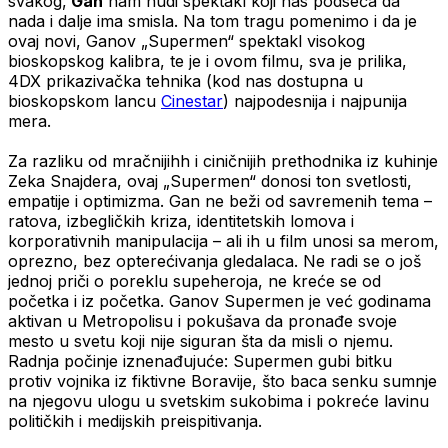
svakog,
Gan
nam nudi spektakl koji nas podseća da
nada i dalje ima smisla. Na tom tragu pomenimo i da je
ovaj novi, Ganov „Supermen“ spektakl visokog
bioskopskog kalibra, te je i ovom filmu, sva je prilika,
4DX prikazivačka tehnika (kod nas dostupna u
bioskopskom lancu
Cinestar
) najpodesnija i najpunija
mera.
Za razliku od mračnijihh i ciničnijih prethodnika iz kuhinje
Zeka Snajdera, ovaj „Supermen“ donosi ton svetlosti,
empatije i optimizma. Gan ne beži od savremenih tema –
ratova, izbegličkih kriza, identitetskih lomova i
korporativnih manipulacija – ali ih u film unosi sa merom,
oprezno, bez opterećivanja gledalaca. Ne radi se o još
jednoj priči o poreklu supeheroja, ne kreće se od
početka i iz početka. Ganov Supermen je već godinama
aktivan u Metropolisu i pokušava da pronađe svoje
mesto u svetu koji nije siguran šta da misli o njemu.
Radnja počinje iznenađujuće: Supermen gubi bitku
protiv vojnika iz fiktivne Boravije, što baca senku sumnje
na njegovu ulogu u svetskim sukobima i pokreće lavinu
političkih i medijskih preispitivanja.