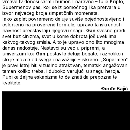
vrcave Iv donosi šarm i humor. I naravno – tu je Kripto,
Supermenov pas, koji se iz pomoćnog lika pretvara u
izvor najvećeg broja simpatičnih momenata.
Iako zaplet povremeno deluje suviše pojednostavljeno i
oslonjeno na proverene formule, upravo ta iskrenost i
naivnost predstavljaju njegovu snagu.
Gan
svesno gradi
svet bez cinizma, svet u kome dobrota još uvek ima
kakvog-takvog smisla. A to je upravo ono što mnogima
danas nedostaje. Nastavci su već u pripremi, a
univerzum koji
Gan
postavlja deluje bogato, raznoliko i –
što je možda od svega i najvažnije – iskreno. „Supermen“
je pravi letnji hit: vizuelno atraktivan, tematski angažovan
taman koliko treba, i duboko verujući u snagu heroja.
Publika željna eskapizma to će znati da prepozna te
kvalitete.
Đorđe Bajić