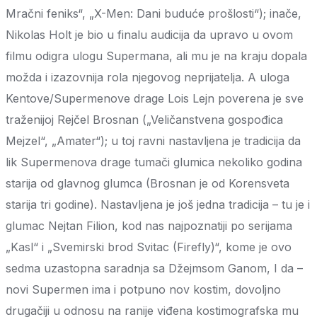
Mračni feniks“, „X-Men: Dani buduće prošlosti“); inače,
Nikolas Holt je bio u finalu audicija da upravo u ovom
filmu odigra ulogu Supermana, ali mu je na kraju dopala
možda i izazovnija rola njegovog neprijatelja. A uloga
Kentove/Supermenove drage Lois Lejn poverena je sve
traženijoj Rejčel Brosnan („Veličanstvena gospođica
Mejzel“, „Amater“); u toj ravni nastavljena je tradicija da
lik Supermenova drage tumači glumica nekoliko godina
starija od glavnog glumca (Brosnan je od Korensveta
starija tri godine). Nastavljena je još jedna tradicija – tu je i
glumac Nejtan Filion, kod nas najpoznatiji po serijama
„Kasl“ i „Svemirski brod Svitac (Firefly)“, kome je ovo
sedma uzastopna saradnja sa Džejmsom Ganom, I da –
novi Supermen ima i potpuno nov kostim, dovoljno
drugačiji u odnosu na ranije viđena kostimografska mu