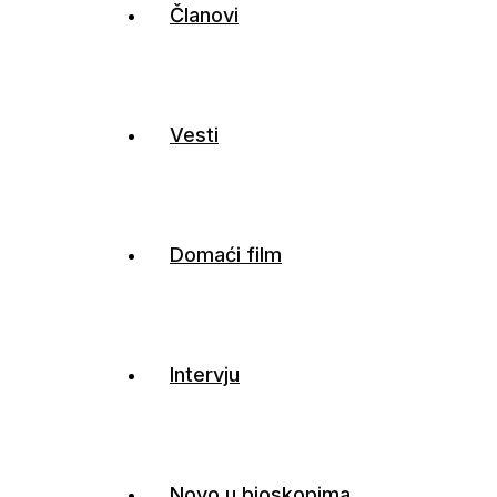
Članovi
Vesti
Domaći film
Intervju
Novo u bioskopima