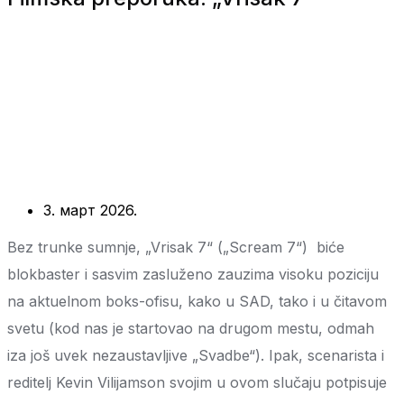
3. март 2026.
Bez trunke sumnje, „Vrisak 7“ („Scream 7“) biće
blokbaster i sasvim zasluženo zauzima visoku poziciju
na aktuelnom boks-ofisu, kako u SAD, tako i u čitavom
svetu (kod nas je startovao na drugom mestu, odmah
iza još uvek nezaustavljive „Svadbe“). Ipak, scenarista i
reditelj Kevin Vilijamson svojim u ovom slučaju potpisuje