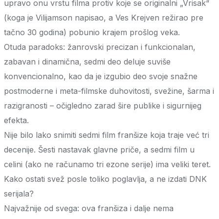
upravo onu vrstu filma protiv koje se originalni „Vrisak“
(koga je Vilijamson napisao, a Ves Krejven režirao pre
tačno 30 godina) pobunio krajem prošlog veka.
Otuda paradoks: žanrovski precizan i funkcionalan,
zabavan i dinamična, sedmi deo deluje suviše
konvencionalno, kao da je izgubio deo svoje snažne
postmoderne i meta-filmske duhovitosti, svežine, šarma i
razigranosti – očigledno zarad šire publike i sigurnijeg
efekta.
Nije bilo lako snimiti sedmi film franšize koja traje već tri
decenije. Šesti nastavak glavne priče, a sedmi film u
celini (ako ne računamo tri ezone serije) ima veliki teret.
Kako ostati svež posle toliko poglavlja, a ne izdati DNK
serijala?
Najvažnije od svega: ova franšiza i dalje nema