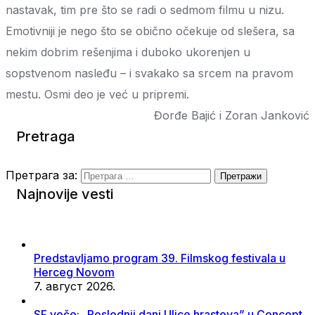
nastavak, tim pre što se radi o sedmom filmu u nizu.
Emotivniji je nego što se obično očekuje od slešera, sa
nekim dobrim rešenjima i duboko ukorenjen u
sopstvenom nasleđu – i svakako sa srcem na pravom
mestu. Osmi deo je već u pripremi.
Đorđe Bajić i Zoran Janković
Pretraga
Претрага за:
Najnovije vesti
Predstavljamo program 39. Filmskog festivala u
Herceg Novom
7. август 2026.
SF veče: „Poslednji dani Ulice hrastova” u Concept