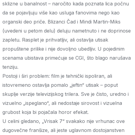
sklizne u banalnost – naročito kada poznata lica počnu
da se pojavljuju više kao usluga fanovima nego kao
organski deo priče. Blizanci Čad i Mindi Martin-Miks
(uvedeni u petom delu) deluju nametnuto i ne doprinose
zapletu. Rasplet je prihvatljiv, ali ostavlja utisak
propuštene prilike i nije dovoljno ubedljiv. U pojedinim
scenama ubistava primećuje se CGI, što blago narušava
tenziju.
Postoji i širi problem: film je tehnički ispoliran, ali
istovremeno ostavlja pomalo „jeftin“ utisak – poput
skuplje verzije televizijskog trilera. Sve je čisto, uredno i
vizuelno „ispeglano“, ali nedostaje sirovost i vizuelna
grubost koja bi pojačala horor efekat.
U celini gledano, „Vrisak 7“ svakako nije vrhunac ove
dugovečne franšize, ali jeste uglavnom dostojanstven