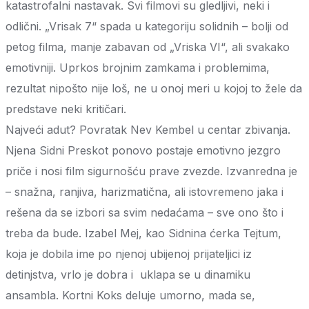
katastrofalni nastavak. Svi filmovi su gledljivi, neki i
odlični. „Vrisak 7“ spada u kategoriju solidnih – bolji od
petog filma, manje zabavan od „Vriska VI“, ali svakako
emotivniji. Uprkos brojnim zamkama i problemima,
rezultat nipošto nije loš, ne u onoj meri u kojoj to žele da
predstave neki kritičari.
Najveći adut? Povratak Nev Kembel u centar zbivanja.
Njena Sidni Preskot ponovo postaje emotivno jezgro
priče i nosi film sigurnošću prave zvezde. Izvanredna je
– snažna, ranjiva, harizmatična, ali istovremeno jaka i
rešena da se izbori sa svim nedaćama – sve ono što i
treba da bude. Izabel Mej, kao Sidnina ćerka Tejtum,
koja je dobila ime po njenoj ubijenoj prijateljici iz
detinjstva, vrlo je dobra i uklapa se u dinamiku
ansambla. Kortni Koks deluje umorno, mada se,