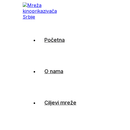
Mreža kinoprikazivača
Početna
Srbije
O nama
Ciljevi mreže