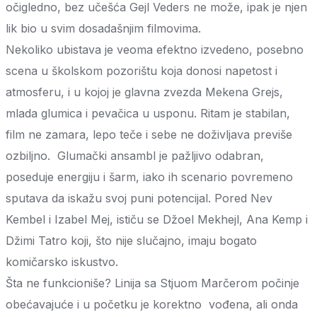
očigledno, bez učešća Gejl Veders ne može, ipak je njen
lik bio u svim dosadašnjim filmovima.
Nekoliko ubistava je veoma efektno izvedeno, posebno
scena u školskom pozorištu koja donosi napetost i
atmosferu, i u kojoj je glavna zvezda Mekena Grejs,
mlada glumica i pevačica u usponu. Ritam je stabilan,
film ne zamara, lepo teče i sebe ne doživljava previše
ozbiljno. Glumački ansambl je pažljivo odabran,
poseduje energiju i šarm, iako ih scenario povremeno
sputava da iskažu svoj puni potencijal. Pored Nev
Kembel i Izabel Mej, ističu se Džoel Mekhejl, Ana Kemp i
Džimi Tatro koji, što nije slučajno, imaju bogato
komičarsko iskustvo.
Šta ne funkcioniše? Linija sa Stjuom Marčerom počinje
obećavajuće i u početku je korektno vođena, ali onda