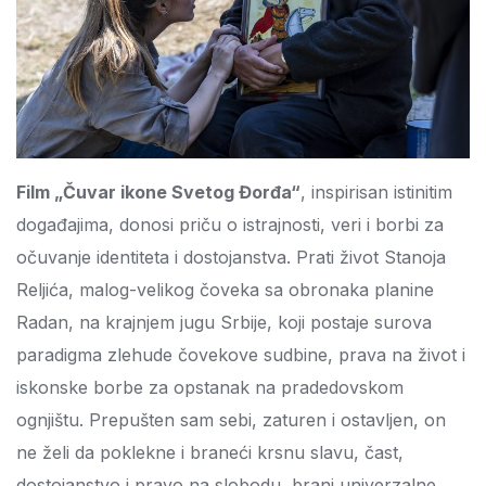
Film „Čuvar ikone Svetog Đorđa“
, inspirisan istinitim
događajima, donosi priču o istrajnosti, veri i borbi za
očuvanje identiteta i dostojanstva. Prati život Stanoja
Reljića, malog-velikog čoveka sa obronaka planine
Radan, na krajnjem jugu Srbije, koji postaje surova
paradigma zlehude čovekove sudbine, prava na život i
iskonske borbe za opstanak na pradedovskom
ognjištu. Prepušten sam sebi, zaturen i ostavljen, on
ne želi da poklekne i braneći krsnu slavu, čast,
dostojanstvo i pravo na slobodu, brani univerzalne