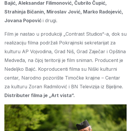
Bajić, Aleksandar Filimonović, Čubrilo Čupić,
Strahinja Bičanin, Miroslav Jović, Marko Radojević,
Jovana Popović
i drugi.
Film je nastao u produkciji „Contrast Studios“-a, dok su
realizaciju filma podržali Pokrajinski sekretarijat za
kulturu AP Vojvodina, Grad Niš, Grad Zaječar i Opština
Medveđa, na čijoj teritoriji je film sniman. Producent je
Nedeljko Bajić. Koproducenti filma su Niški kulturni
centar, Narodno pozorište Timočke krajine – Centar
za kulturu Zoran Radmilović i BN Televizija iz Bijeljine.
Distributer filma je „Art vista“.