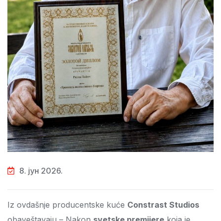
8. јун 2026.
Iz ovdašnje producentske kuće
Constrast Studios
obaveštavaju – Nakon
svetske premijere
koja je