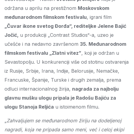
održana u aprilu na prestižnom
Moskovskom
međunarodnom filmskom festivalu
, igrani film
„Čuvar ikone svetog Đorđa“, rediteljke Jelene Bajić
Jočić,
u produkciji „Contrast Studios“-a, uzeo je
učešće i na nedavno završenom
35. Međunarodnom
filmskom festivalu „Zlatni vitez”
, koji je održan u
Sevastopolju. U konkurenciji više od stotinu ostvarenja
iz Rusije, Srbije, Irana, Indije, Belorusije, Nemačke,
Francuske, Španije, Turske i drugih zemalja, prema
odluci internacionalnog žirija,
nagrada za najbolju
glavnu mušku ulogu pripala je Radošu Bajiću za
ulogu Stanoja Reljića
u istoimenom filmu.
„
Zahvaljujem se međunarodnom žiriju na dodeljenoj
nagradi, koja ne pripada samo meni, već i celoj ekipi