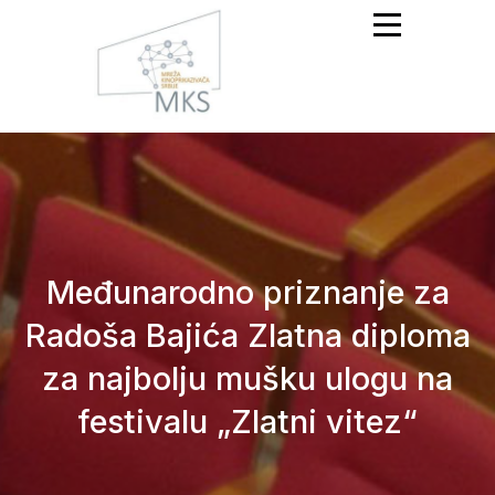
Mreža Kinoprikazivača
Srbije
Međunarodno priznanje za
Radoša Bajića Zlatna diploma
za najbolju mušku ulogu na
festivalu „Zlatni vitez“