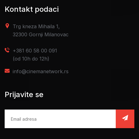
Kontakt podaci
Trg kneza Mihaila 1,
32300 Gornji Milanovac
+381 60 58 00 091
(od 10h do 12h)
info@cinemanetwork.rs
Prijavite se