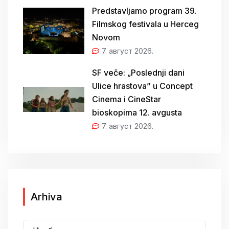
Predstavljamo program 39.
Filmskog festivala u Herceg
Novom
7. август 2026.
SF veče: „Poslednji dani
Ulice hrastova” u Concept
Cinema i CineStar
bioskopima 12. avgusta
7. август 2026.
A
Arhiva
r
h