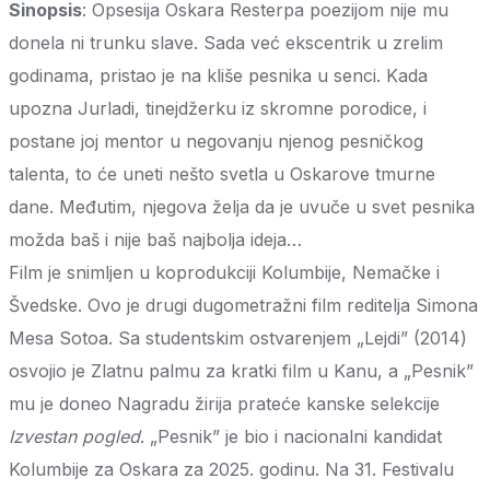
Sinopsis
: Opsesija Oskara Resterpa poezijom nije mu
donela ni trunku slave. Sada već ekscentrik u zrelim
godinama, pristao je na kliše pesnika u senci. Kada
upozna Jurladi, tinejdžerku iz skromne porodice, i
postane joj mentor u negovanju njenog pesničkog
talenta, to će uneti nešto svetla u Oskarove tmurne
dane. Međutim, njegova želja da je uvuče u svet pesnika
možda baš i nije baš najbolja ideja…
Film je snimljen u koprodukciji Kolumbije, Nemačke i
Švedske. Ovo je drugi dugometražni film reditelja Simona
Mesa Sotoa. Sa studentskim ostvarenjem „Lejdi” (2014)
osvojio je Zlatnu palmu za kratki film u Kanu, a „Pesnik”
mu je doneo Nagradu žirija prateće kanske selekcije
Izvestan pogled
. „Pesnik” je bio i nacionalni kandidat
Kolumbije za Oskara za 2025. godinu. Na 31. Festivalu