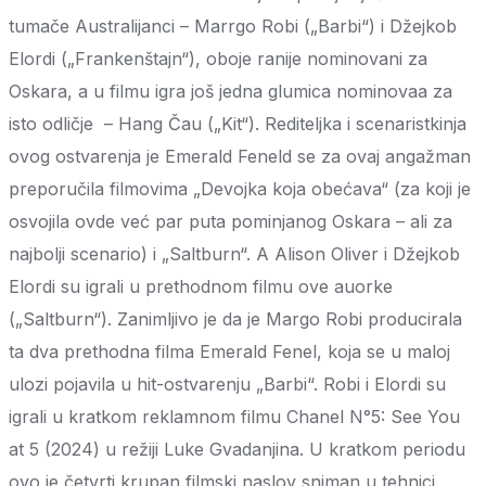
tumače Australijanci – Marrgo Robi („Barbi“) i Džejkob
Elordi („Frankenštajn“), oboje ranije nominovani za
Oskara, a u filmu igra još jedna glumica nominovaa za
isto odličje – Hang Čau („Kit“). Rediteljka i scenaristkinja
ovog ostvarenja je Emerald Feneld se za ovaj angažman
preporučila filmovima „Devojka koja obećava“ (za koji je
osvojila ovde već par puta pominjanog Oskara – ali za
najbolji scenario) i „Saltburn“. A Alison Oliver i Džejkob
Elordi su igrali u prethodnom filmu ove auorke
(„Saltburn“). Zanimljivo je da je Margo Robi producirala
ta dva prethodna filma Emerald Fenel, koja se u maloj
ulozi pojavila u hit-ostvarenju „Barbi“. Robi i Elordi su
igrali u kratkom reklamnom filmu Chanel N°5: See You
at 5 (2024) u režiji Luke Gvadanjina. U kratkom periodu
ovo je četvrti krupan filmski naslov sniman u tehnici