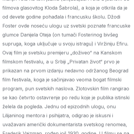
filmova glasovitog Kloda Šabrola), a koja je otkrila da je
od devete godine pohađala i francusku školu. Džodi
Foster ovde noseću ulogu uz svetski poznate francuske
glumce Danijela Oteja (on tumači Fosterinog bivšeg
supruga, koga uključuje u svoju istragu) i Viržiniju Efiru.
Ovaj film je svetsku premijeru „doživeo“ na Kanskom
filmskom festivalu, a u Srbiji „Privatan život“ prvo je
prikazan na prvom izdanju nedavno održanog Beograd
film festivala, koga je sačinjavao veoma bogat filmski
program, pun svetskih naslova. Zlotovskin film rangirao
se kao četvrto ostavrenje po redu koje je publika istinski
želela da pogleda. Jednu od epizodnih ulogu, onu
Lilijaninog mentora i psihijatra, odigrao je iskusni i
uvažavani američki dokumentarista svetskog renomea,
Frederik Vajzman, rođen još 1930. godine. U filmu se na