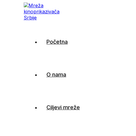
Mreža kinoprikazivača
Početna
Srbije
O nama
Ciljevi mreže