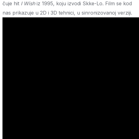
čuje hit
I Wish
iz 1995, koju izvodi Skke-Lo. Film se kod
nas prikazuje u 2D i 3D tehnici, u sinronizovanoj verziji.