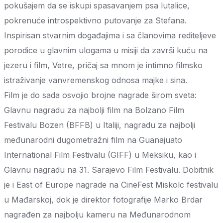
pokušajem da se iskupi spasavanjem psa lutalice,
pokrenuće introspektivno putovanje za Stefana.
Inspirisan stvarnim događajima i sa članovima rediteljeve
porodice u glavnim ulogama u misiji da završi kuću na
jezeru i film, Vetre, pričaj sa mnom je intimno filmsko
istraživanje vanvremenskog odnosa majke i sina.
Film je do sada osvojio brojne nagrade širom sveta:
Glavnu nagradu za najbolji film na Bolzano Film
Festivalu Bozen (BFFB) u Italiji, nagradu za najbolji
međunarodni dugometražni film na Guanajuato
International Film Festivalu (GIFF) u Meksiku, kao i
Glavnu nagradu na 31. Sarajevo Film Festivalu. Dobitnik
je i East of Europe nagrade na CineFest Miskolc festivalu
u Mađarskoj, dok je direktor fotografije Marko Brdar
nagrađen za najbolju kameru na Međunarodnom