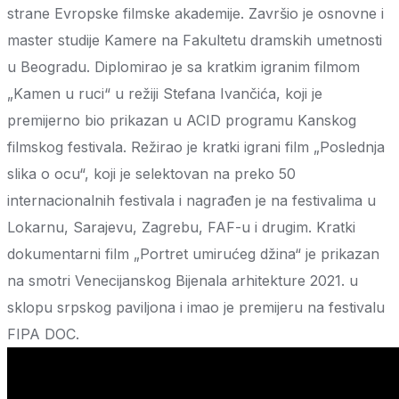
strane Evropske filmske akademije. Završio je osnovne i
master studije Kamere na Fakultetu dramskih umetnosti
u Beogradu. Diplomirao je sa kratkim igranim filmom
„Kamen u ruci“ u režiji Stefana Ivančića, koji je
premijerno bio prikazan u ACID programu Kanskog
filmskog festivala. Režirao je kratki igrani film „Poslednja
slika o ocu“, koji je selektovan na preko 50
internacionalnih festivala i nagrađen je na festivalima u
Lokarnu, Sarajevu, Zagrebu, FAF-u i drugim. Kratki
dokumentarni film „Portret umirućeg džina“ je prikazan
na smotri Venecijanskog Bijenala arhitekture 2021. u
sklopu srpskog paviljona i imao je premijeru na festivalu
FIPA DOC.