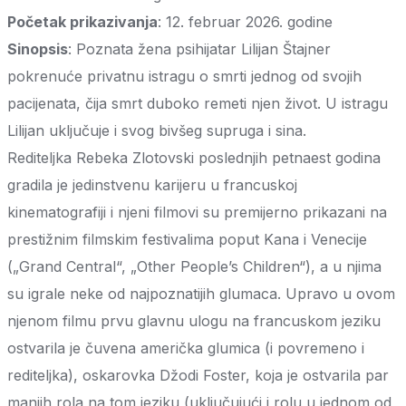
Početak prikazivanja
: 12. februar 2026. godine
Sinopsis
: Poznata žena psihijatar Lilijan Štajner
pokrenuće privatnu istragu o smrti jednog od svojih
pacijenata, čija smrt duboko remeti njen život. U istragu
Lilijan uključuje i svog bivšeg supruga i sina.
Rediteljka Rebeka Zlotovski poslednjih petnaest godina
gradila je jedinstvenu karijeru u francuskoj
kinematografiji i njeni filmovi su premijerno prikazani na
prestižnim filmskim festivalima poput Kana i Venecije
(„Grand Central“, „Other People’s Children“), a u njima
su igrale neke od najpoznatijih glumaca. Upravo u ovom
njenom filmu prvu glavnu ulogu na francuskom jeziku
ostvarila je čuvena američka glumica (i povremeno i
rediteljka), oskarovka Džodi Foster, koja je ostvarila par
manjih rola na tom jeziku (uključujući i rolu u jednom od