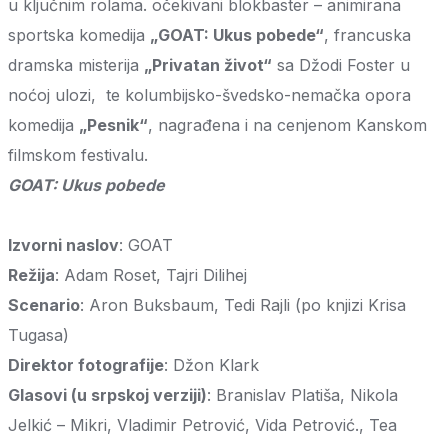
u ključnim rolama. očekivani blokbaster – animirana
sportska komedija
„GOAT: Ukus pobede“
, francuska
dramska misterija
„Privatan život“
sa Džodi Foster u
noćoj ulozi, te kolumbijsko-švedsko-nemačka opora
komedija
„Pesnik“
, nagrađena i na cenjenom Kanskom
filmskom festivalu.
GOAT: Ukus pobede
Izvorni naslov
: GOAT
Režija
: Adam Roset, Tajri Dilihej
Scenario
: Aron Buksbaum, Tedi Rajli (po knjizi Krisa
Tugasa)
Direktor fotografije
: Džon Klark
Glasovi (u srpskoj verziji)
: Branislav Platiša, Nikola
Jelkić – Mikri, Vladimir Petrović, Vida Petrović., Tea