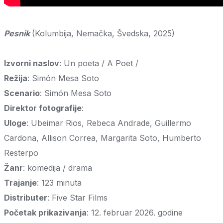
Pesnik
(Kolumbija, Nemačka, Švedska, 2025)
Izvorni naslov
: Un poeta / A Poet /
Režija
: Simón Mesa Soto
Scenario
: Simón Mesa Soto
Direktor fotografije
:
Uloge
: Ubeimar Rios, Rebeca Andrade, Guillermo
Cardona, Allison Correa, Margarita Soto, Humberto
Resterpo
Žanr
: komedija / drama
Trajanje
: 123 minuta
Distributer
: Five Star Films
Početak prikazivanja
: 12. februar 2026. godine