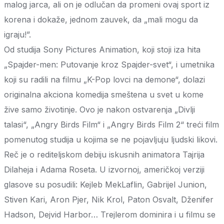
malog jarca, ali on je odlučan da promeni ovaj sport iz
korena i dokaže, jednom zauvek, da „mali mogu da
igraju!”.
Od studija Sony Pictures Animation, koji stoji iza hita
„Spajder-men: Putovanje kroz Spajder-svet“, i umetnika
koji su radili na filmu „K-Pop lovci na demone“, dolazi
originalna akciona komedija smeštena u svet u kome
žive samo životinje. Ovo je nakon ostvarenja „Divlji
talasi“, „Angry Birds Film“ i „Angry Birds Film 2“ treći film
pomenutog studija u kojima se ne pojavljuju ljudski likovi.
Reč je o rediteljskom debiju iskusnih animatora Tajrija
Dilaheja i Adama Roseta. U izvornoj, američkoj verziji
glasove su posudili: Kejleb MekLaflin, Gabrijel Junion,
Stiven Kari, Aron Pjer, Nik Krol, Paton Osvalt, Dženifer
Hadson, Dejvid Harbor… Trejlerom dominira i u filmu se