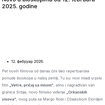
2025. godine
12. фебруар 2026.
Pet novih filmova od danas čini deo repertoarske
ponude bioskopa u našoj zemlji. Tu su: novi mladi srpski
film
„Vetre, pričaj sa mnom“
, silno i nagrađivan van
granica Srbije, novo filmsko viđenje
„Orkanskih
visova“
, ovog puta sa Margo Robi i Džejkobom Elordijim