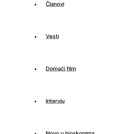
Članovi
Vesti
Domaći film
Intervju
Novo u bioskopima