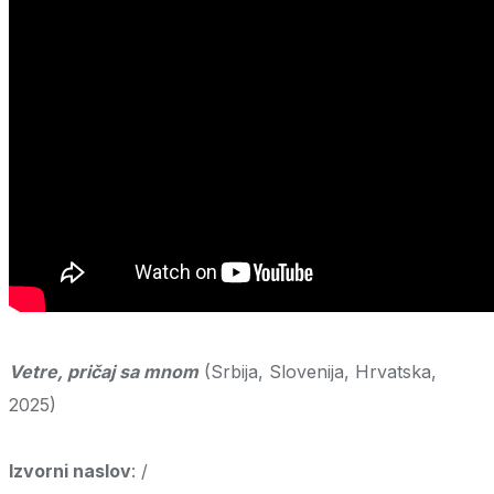
Vetre, pričaj sa mnom
(Srbija, Slovenija, Hrvatska,
2025)
Izvorni naslov
: /