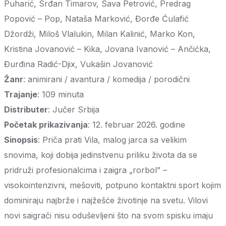
Puharić, Srđan Timarov, Sava Petrović, Predrag
Popović – Pop, Nataša Marković, Đorđe Ćulafić
Džordži, Miloš Vlalukin, Milan Kalinić, Marko Kon,
Kristina Jovanović – Kika, Jovana Ivanović – Ančićka,
Đurđina Radić-Djix, Vukašin Jovanović
Žanr
: animirani / avantura / komedija / porodični
Trajanje
: 109 minuta
Distributer
: Jučer Srbija
Početak prikazivanja
: 12. februar 2026. godine
Sinopsis
: Priča prati Vila, malog jarca sa velikim
snovima, koji dobija jedinstvenu priliku života da se
pridruži profesionalcima i zaigra „rorbol” –
visokointenzivni, mešoviti, potpuno kontaktni sport kojim
dominiraju najbrže i najžešće životinje na svetu. Vilovi
novi saigrači nisu oduševljeni što na svom spisku imaju