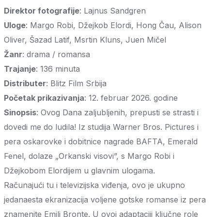
Direktor fotografije
: Lajnus Sandgren
Uloge
: Margo Robi, Džejkob Elordi, Hong Čau, Alison
Oliver, Šazad Latif, Msrtin Kluns, Juen Mičel
Žanr
: drama / romansa
Trajanje
: 136 minuta
Distributer
: Blitz Film Srbija
Početak prikazivanja
: 12. februar 2026. godine
Sinopsis
: Ovog Dana zaljubljenih, prepusti se strasti i
dovedi me do ludila! Iz studija Warner Bros. Pictures i
pera oskarovke i dobitnice nagrade BAFTA, Emerald
Fenel, dolaze „Orkanski visovi”, s Margo Robi i
Džejkobom Elordijem u glavnim ulogama.
Računajući tu i televizijska viđenja, ovo je ukupno
jedanaesta ekranizacija voljene gotske romanse iz pera
znamenite Emili Bronte. U ovoj adaptaciji ključne role