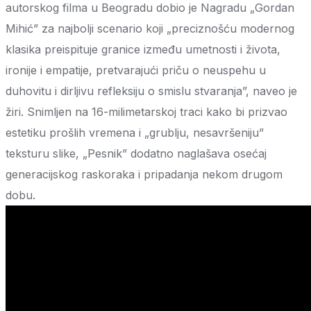
autorskog filma u Beogradu dobio je Nagradu „Gordan
Mihić” za najbolji scenario koji „preciznošću modernog
klasika preispituje granice između umetnosti i života,
ironije i empatije, pretvarajući priču o neuspehu u
duhovitu i dirljivu refleksiju o smislu stvaranja”, naveo je
žiri. Snimljen na 16-milimetarskoj traci kako bi prizvao
estetiku prošlih vremena i „grublju, nesavršeniju”
teksturu slike, „Pesnik” dodatno naglašava osećaj
generacijskog raskoraka i pripadanja nekom drugom
dobu.