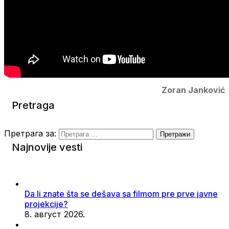
Zoran Janković
Pretraga
Претрага за:
Najnovije vesti
Da li znate šta se dešava sa filmom pre prve javne
projekcije?
8. август 2026.