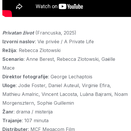
Privatan život
(Francuska, 2025)
Izvorni naslov
: Vie privée / A Private Life
Režija
: Rebecca Zlotowski
Scenario
: Anne Berest, Rebecca Zlotowski, Gaëlle
Mace
Direktor fotografije
: George Lechaptois
Uloge
: Jodie Foster, Daniel Auteuil, Virginie Efira,
Mathieu Amalric, Vincent Lacosta, Luàna Bajrami, Noam
Morgensztern, Sophie Guillemin
Žanr
: drama / misterija
Trajanje
: 107 minuta
Distributer
: MCF Megacom Film