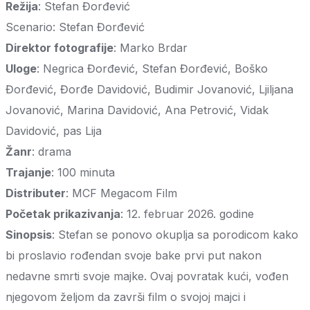
Režija
: Stefan Đorđević
Scenario: Stefan Đorđević
Direktor fotografije
: Marko Brdar
Uloge
: Negrica Đorđević, Stefan Đorđević, Boško
Đorđević, Đorđe Davidović, Budimir Jovanović, Ljiljana
Jovanović, Marina Davidović, Ana Petrović, Vidak
Davidović, pas Lija
Žanr
: drama
Trajanje
: 100 minuta
Distributer
: MCF Megacom Film
Početak prikazivanja
: 12. februar 2026. godine
Sinopsis
: Stefan se ponovo okuplja sa porodicom kako
bi proslavio rođendan svoje bake prvi put nakon
nedavne smrti svoje majke. Ovaj povratak kući, vođen
njegovom željom da završi film o svojoj majci i