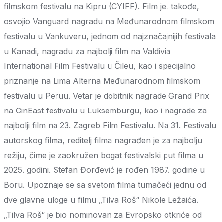
filmskom festivalu na Kipru (CYIFF). Film je, takođe,
osvojio Vanguard nagradu na Međunarodnom filmskom
festivalu u Vankuveru, jednom od najznačajnijih festivala
u Kanadi, nagradu za najbolji film na Valdivia
International Film Festivalu u Čileu, kao i specijalno
priznanje na Lima Alterna Međunarodnom filmskom
festivalu u Peruu. Vetar je dobitnik nagrade Grand Prix
na CinEast festivalu u Luksemburgu, kao i nagrade za
najbolji film na 23. Zagreb Film Festivalu. Na 31. Festivalu
autorskog filma, reditelj filma nagrađen je za najbolju
režiju, čime je zaokružen bogat festivalski put filma u
2025. godini. Stefan Đorđević je rođen 1987. godine u
Boru. Upoznaje se sa svetom filma tumačeći jednu od
dve glavne uloge u filmu „Tilva Roš“ Nikole Ležaića.
„Tilva Roš“ je bio nominovan za Evropsko otkriće od