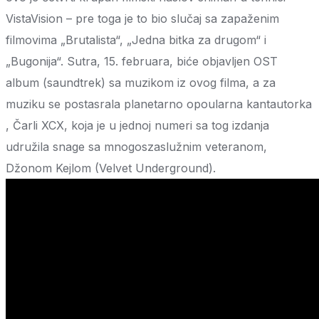
VistaVision – pre toga je to bio slučaj sa zapaženim
filmovima „Brutalista“, „Jedna bitka za drugom“ i
„Bugonija“. Sutra, 15. februara, biće objavljen OST
album (saundtrek) sa muzikom iz ovog filma, a za
muziku se postasrala planetarno opoularna kantautorka
, Čarli XCX, koja je u jednoj numeri sa tog izdanja
udružila snage sa mnogoszaslužnim veteranom,
Džonom Kejlom (Velvet Underground).