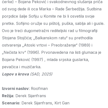
ćerke) – Bojana Peković i svakodnevnog slušanja priča
od svog dede ili oca Marka – Rade Šerbedžija. Sudbina
porpdice šalje Sofiju u Komite ne bi li osvetila svoje
pretke. Sofijino oružje su pištolj, puška, sablja ali i gusle.
Ovo je treći dugometražni rediteljski rad u filmografiji
Stojana Stojčića; „Balkanskom ratu“ su prethodila
ostvarenja „Atoski vrtovi – Preobraženje“ (1989) i
„Nečista krv“ (1996). Prvonavedena na listi glumaca je
Bojana Peković (1997) , mlada srpska guslarka,
pevačica i muzičarka.
Lopov s krova
(SAD, 2025)
Izvorni naslov
: Roofman
Režija
: Derek Sijanfrans
Scenario
: Derek Sijanfrans, Kirt Gan