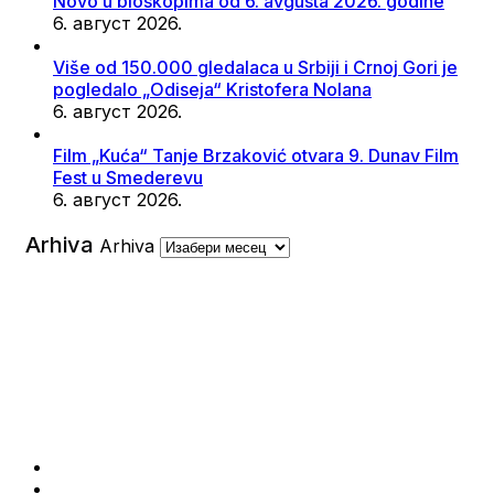
Novo u bioskopima od 6. avgusta 2026. godine
6. август 2026.
Više od 150.000 gledalaca u Srbiji i Crnoj Gori je
pogledalo „Odiseja“ Kristofera Nolana
6. август 2026.
Film „Kuća“ Tanje Brzaković otvara 9. Dunav Film
Fest u Smederevu
6. август 2026.
Arhiva
Arhiva