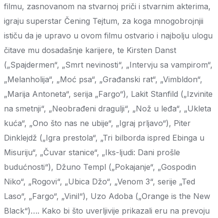
filmu, zasnovanom na stvarnoj priči i stvarnim akterima,
igraju superstar Čening Tejtum, za koga mnogobrojnjii
ističu da je upravo u ovom filmu ostvario i najbolju ulogu
čitave mu dosadašnje karijere, te Kirsten Danst
(„Spajdermen“, „Smrt nevinosti“, „Intervju sa vampirom“,
„Melanholija“, „Moć psa“, „Građanski rat“, „Vimbldon“,
„Marija Antoneta“, serija „Fargo“), Lakit Stanfild („Izvinite
na smetnji“, „Neobrađeni dragulji“, „Nož u leđa“, „Ukleta
kuća“, „Ono što nas ne ubije“, „Igraj prljavo“), Piter
Dinklejdž („Igra prestola“, „Tri bilborda ispred Ebinga u
Misuriju“, „Čuvar stanice“, „Iks-ljudi: Dani prošle
budućnosti“), Džuno Templ („Pokajanje“, „Gospodin
Niko“, „Rogovi“, „Ubica Džo“, „Venom 3“, serije „Ted
Laso“, „Fargo“, „Vinil“), Uzo Adoba („Orange is the New
Black“)…. Kako bi što uverljivije prikazali eru na prevoju