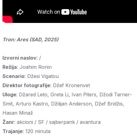
Tron: Ares
(SAD, 2025)
Izvorni naslov
: /
Režija
: Joahim Ronin
Scenario
: Džesi Vigatou
Direktor fotografije
: Džef Kronenvet
Uloge
: Džared Leto, Greta Li, Ivan Piters, Džodi Tarner-
Smit, Arturo Kastro, Džilijan Anderson, Džef Bridžis,
Hasan Minaž
Žanr
: akcioni / SF / sajberpank / avantura
Trajanje
: 120 minuta