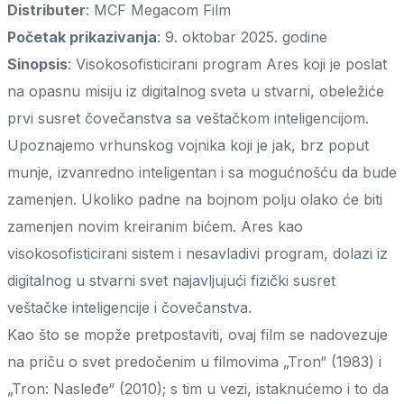
Distributer
: MCF Megacom Film
Početak prikazivanja
: 9. oktobar 2025. godine
Sinopsis
: Visokosofisticirani program Ares koji je poslat
na opasnu misiju iz digitalnog sveta u stvarni, obeležiće
prvi susret čovečanstva sa veštačkom inteligencijom.
Upoznajemo vrhunskog vojnika koji je jak, brz poput
munje, izvanredno inteligentan i sa mogućnošću da bude
zamenjen. Ukoliko padne na bojnom polju olako će biti
zamenjen novim kreiranim bićem. Ares kao
visokosofisticirani sistem i nesavladivi program, dolazi iz
digitalnog u stvarni svet najavljujući fizički susret
veštačke inteligencije i čovečanstva.
Kao što se mopže pretpostaviti, ovaj film se nadovezuje
na priču o svet predočenim u filmovima „Tron“ (1983) i
„Tron: Nasleđe“ (2010); s tim u vezi, istaknućemo i to da