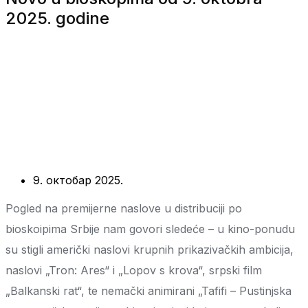
2025. godine
9. октобар 2025.
Pogled na premijerne naslove u distribuciji po
bioskoipima Srbije nam govori sledeće – u kino-ponudu
su stigli američki naslovi krupnih prikazivačkih ambicija,
naslovi „Tron: Ares“ i „Lopov s krova“, srpski film
„Balkanski rat“, te nemački animirani „Tafifi – Pustinjska