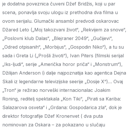
je dodatna poveznica čuveni Džef Bridžis, koji u par
scena, ponavlja svoju ulogu iz prethodna dva filma u
ovom serijalu. Glumački ansambl predvodi oskarovac
Džared Leto („Moj takozvani život“, „Rekvijem za snove“,
„Poslovni klub Dalas“, „Blejraner 2049“, „Gučijevi“,
„Odred otpisanih“, „Morbijus“, „Gospodin Niko“), a tu su
sada i Greta Li („Prošli životi“), Ivan Piters (filmski serijal
„Iks-ljudi“, serije „Američka horor priča“ i „Monstrum“),
Džilijan Anderson (i dalje najpoznatija kao agentica Dejna
Skali iz legendarne televizijske seerije „Dosije X“)… Ovaj
„Tron“ je režirao norveški internacionalac Joakim
Roning, reditelj spektakala „Kon Tiki“, „Pirati sa Kariba:
Salazarova osveta“ i „Grdana: Gospodarica zla“, dok je
direktor fotografije Džef Kronenvet ( dva puta
nominovan za Oskara – za pokazano u slučaju