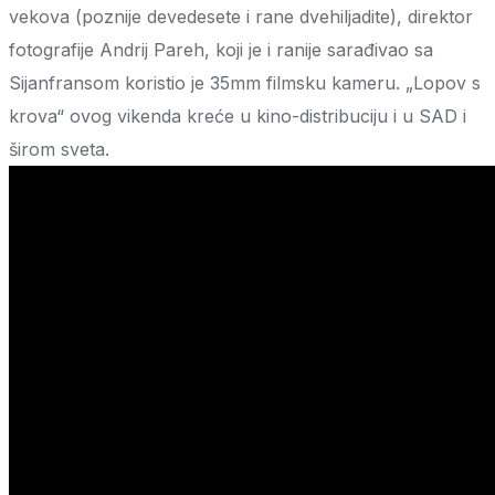
vekova (poznije devedesete i rane dvehiljadite), direktor
fotografije Andrij Pareh, koji je i ranije sarađivao sa
Sijanfransom koristio je 35mm filmsku kameru. „Lopov s
krova“ ovog vikenda kreće u kino-distribuciju i u SAD i
širom sveta.