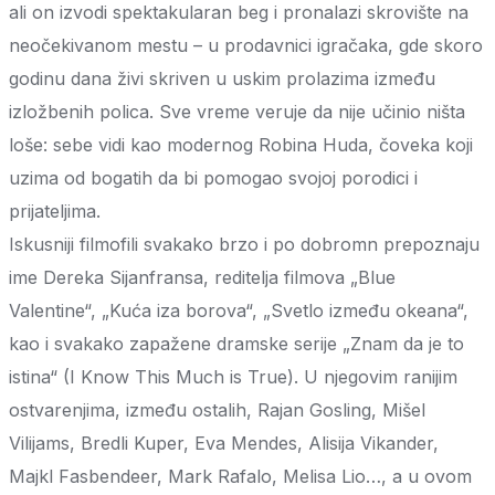
ali on izvodi spektakularan beg i pronalazi skrovište na
neočekivanom mestu – u prodavnici igračaka, gde skoro
godinu dana živi skriven u uskim prolazima između
izložbenih polica. Sve vreme veruje da nije učinio ništa
loše: sebe vidi kao modernog Robina Huda, čoveka koji
uzima od bogatih da bi pomogao svojoj porodici i
prijateljima.
Iskusniji filmofili svakako brzo i po dobromn prepoznaju
ime Dereka Sijanfransa, reditelja filmova „Blue
Valentine“, „Kuća iza borova“, „Svetlo između okeana“,
kao i svakako zapažene dramske serije „Znam da je to
istina“ (I Know This Much is True). U njegovim ranijim
ostvarenjima, između ostalih, Rajan Gosling, Mišel
Vilijams, Bredli Kuper, Eva Mendes, Alisija Vikander,
Majkl Fasbendeer, Mark Rafalo, Melisa Lio…, a u ovom