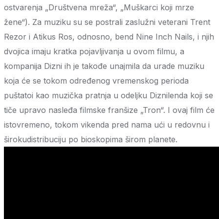
ostvarenja „Društvena mreža“, „Muškarci koji mrze
žene“). Za muziku su se postrali zaslužni veterani Trent
Rezor i Atikus Ros, odnosno, bend Nine Inch Nails, i njih
dvojica imaju kratka pojavljivanja u ovom filmu, a
kompanija Dizni ih je takođe unajmila da urade muziku
koja će se tokom određenog vremenskog perioda
puštatoi kao muzička pratnja u odeljku Diznilenda koji se
tiče upravo nasleđa filmske franšize „Tron“. I ovaj film će
istovremeno, tokom vikenda pred nama ući u redovnu i
širokudistribuciju po bioskopima širom planete.