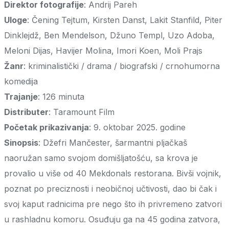
Direktor fotografije
: Andrij Pareh
Uloge
: Čening Tejtum, Kirsten Danst, Lakit Stanfild, Piter
Dinklejdž, Ben Mendelson, Džuno Templ, Uzo Adoba,
Meloni Dijas, Havijer Molina, Imori Koen, Moli Prajs
Žanr
: kriminalistički / drama / biografski / crnohumorna
komedija
Trajanje
: 126 minuta
Distributer
: Taramount Film
Početak prikazivanja
: 9. oktobar 2025. godine
Sinopsis
: Džefri Mančester, šarmantni pljačkaš
naoružan samo svojom domišljatošću, sa krova je
provalio u više od 40 Mekdonals restorana. Bivši vojnik,
poznat po preciznosti i neobičnoj učtivosti, dao bi čak i
svoj kaput radnicima pre nego što ih privremeno zatvori
u rashladnu komoru. Osuđuju ga na 45 godina zatvora,