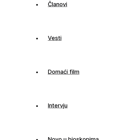
Članovi
Vesti
Domaći film
Intervju
Novo u bioskopima