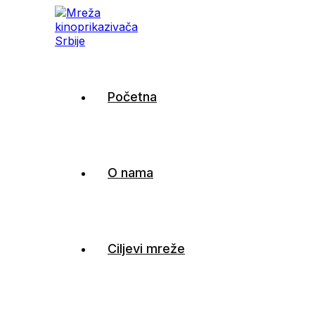
Mreža kinoprikazivača
Početna
Srbije
O nama
Ciljevi mreže