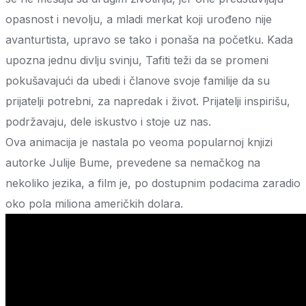
opasnost i nevolju, a mladi merkat koji urođeno nije
avanturtista, upravo se tako i ponaša na početku. Kada
upozna jednu divlju svinju, Tafiti teži da se promeni
pokušavajući da ubedi i članove svoje familije da su
prijatelji potrebni, za napredak i život. Prijatelji inspirišu,
podržavaju, dele iskustvo i stoje uz nas.
Ova animacija je nastala po veoma popularnoj knjizi
autorke Julije Bume, prevedene sa nemačkog na
nekoliko jezika, a film je, po dostupnim podacima zaradio
oko pola miliona američkih dolara.