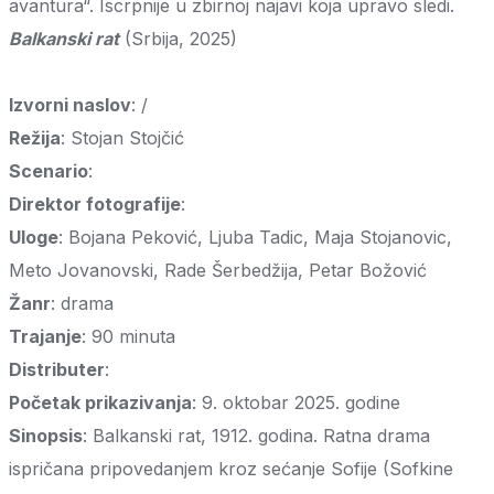
avantura“. Iscrpnije u zbirnoj najavi koja upravo sledi.
Balkanski rat
(Srbija, 2025)
Izvorni naslov
: /
Režija
: Stojan Stojčić
Scenario
:
Direktor fotografije
:
Uloge
: Bojana Peković, Ljuba Tadic, Maja Stojanovic,
Meto Jovanovski, Rade Šerbedžija, Petar Božović
Žanr
: drama
Trajanje
: 90 minuta
Distributer
:
Početak prikazivanja
: 9. oktobar 2025. godine
Sinopsis
: Balkanski rat, 1912. godina. Ratna drama
ispričana pripovedanjem kroz sećanje Sofije (Sofkine