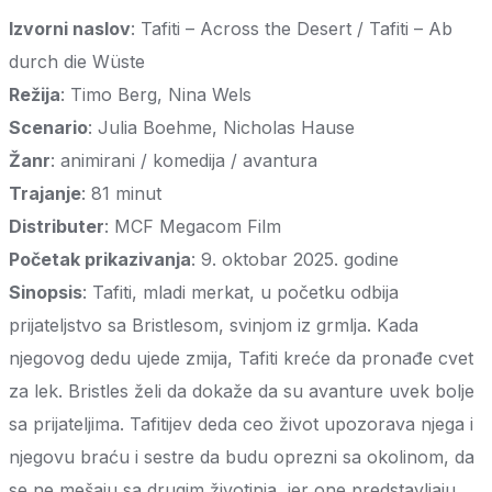
Izvorni naslov
: Tafiti – Across the Desert / Tafiti – Ab
durch die Wüste
Režija
: Timo Berg, Nina Wels
Scenario
: Julia Boehme, Nicholas Hause
Žanr
: animirani / komedija / avantura
Trajanje
: 81 minut
Distributer
: MCF Megacom Film
Početak prikazivanja
: 9. oktobar 2025. godine
Sinopsis
: Tafiti, mladi merkat, u početku odbija
prijateljstvo sa Bristlesom, svinjom iz grmlja. Kada
njegovog dedu ujede zmija, Tafiti kreće da pronađe cvet
za lek. Bristles želi da dokaže da su avanture uvek bolje
sa prijateljima. Tafitijev deda ceo život upozorava njega i
njegovu braću i sestre da budu oprezni sa okolinom, da
se ne mešaju sa drugim životinja, jer one predstavljaju